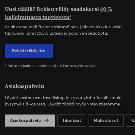
Uusi täällä? Rekisteröidy saadaksesi
40 %
kalleimmasta tuotteesta*
Asiakkaana meillä olet ensimmäinen, jolla on eksklusiivisia
tarjouksia, jännittäviä uutisia ja paljon inspiraatiota.
Rekisteröidy itse
* Katso tarjouksen ehdot rekisteröitymisen yhteydessä
Asiakaspalvelu
Löydät vastauksen tavallisimpiin kysymyksiin Tavallisimpia
kysymyksiä -osiosta. Löydät täältä myös yhteystietomme.
Asiakaspalvelu
Tilaukset
Maksutavat
T