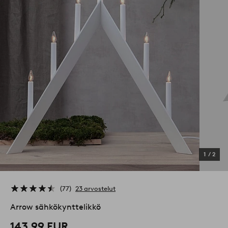
1
/
2
77
23 arvostelut
Arrow sähkökynttelikkö
143,99 EUR