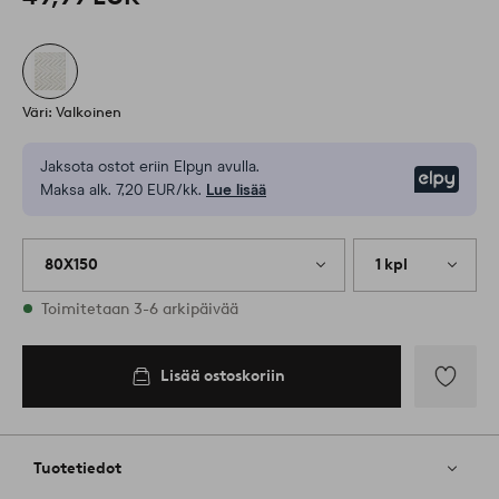
Väri: Valkoinen
Jaksota ostot eriin Elpyn avulla.
Elpy
Maksa alk. 7,20 EUR/kk.
Lue lisää
80X150
1 kpl
Varastossa
Toimitetaan 3-6 arkipäivää
Lisää ostoskoriin
Lisää
suosikkeih
Tuotetiedot