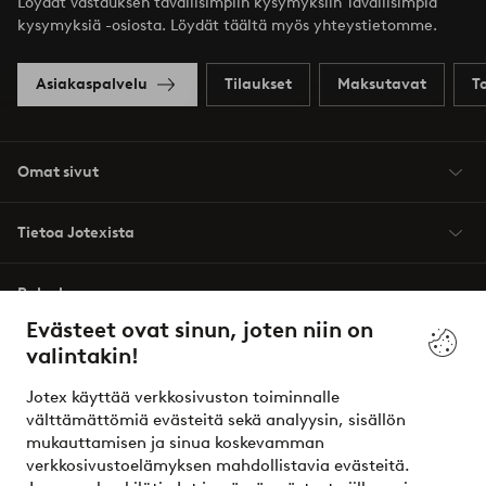
Löydät vastauksen tavallisimpiin kysymyksiin Tavallisimpia
kysymyksiä -osiosta. Löydät täältä myös yhteystietomme.
Asiakaspalvelu
Tilaukset
Maksutavat
T
Omat sivut
Tietoa Jotexista
Palvelumme
Evästeet ovat sinun, joten niin on
valintakin!
Ehdot
Jotex käyttää verkkosivuston toiminnalle
Ystävät
välttämättömiä evästeitä sekä analyysin, sisällön
mukauttamisen ja sinua koskevamman
verkkosivustoelämyksen mahdollistavia evästeitä.