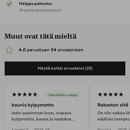
Helppo palautus
30 päivän palautusoikeus*
Muut ovat tätä mieltä
4.0
perustuen
54
arvosanaan
Näytä kaikki arvostelut (23)
Vahvistettu ostaja
kaunis kylpymatto
Rakastan sitä
ostin suurimman koon, mukava
On niin vaikea l
kylpymatto, kaunis ja laadukas
edullisia isompia
ulkonäkö!
kylpyhuonemattoj
Sascha T —
2026-05-
Flavia L —
2025-