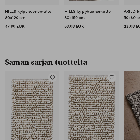
HILLS
kylpyhuonematto
HILLS
kylpyhuonematto
ARILD
k
80x120 cm
80x150 cm
50x80 
47,99 EUR
59,99 EUR
22,99 E
Saman sarjan tuotteita
Lisää
Lisää
suosikkeihin
suosikkeihin