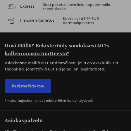
Saat pakettisi tavallista nopeammalla
Express
toimituksella
Koskee yli 64,90 EUR
Ilmainen toimitus
normaalipakettia
Uusi täällä? Rekisteröidy saadaksesi
40 %
kalleimmasta tuotteesta*
Asiakkaana meillä olet ensimmäinen, jolla on eksklusiivisia
tarjouksia, jännittäviä uutisia ja paljon inspiraatiota.
Rekisteröidy itse
* Katso tarjouksen ehdot rekisteröitymisen yhteydessä
Asiakaspalvelu