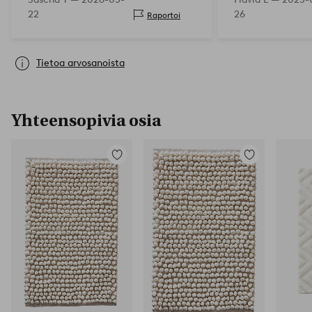
että löysimme Jo
22
26
Raportoi
Tietoa arvosanoista
Yhteensopivia osia
Lisää
Lisää
suosikkeihin
suosikkeihin