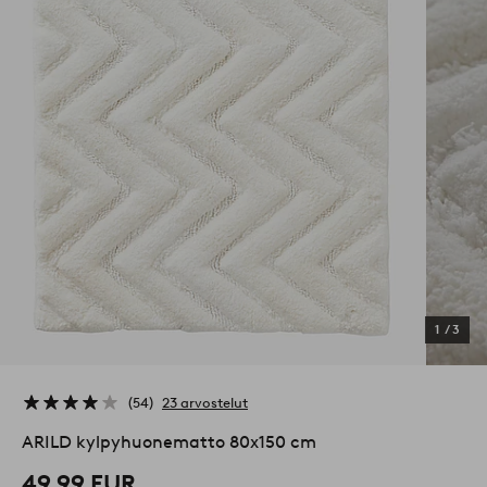
1
/
3
54
23 arvostelut
ARILD kylpyhuonematto 80x150 cm
49,99 EUR