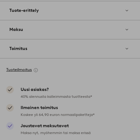
Tuote-erittely
Maksu
Toimitus
Tuoteilmoitus
Uusi asiakas?
40% alennusta kalleimmasta tuotteesta*
Ilmainen toimitus
Koskee yli 64,90 euron normaalipaketteja*
Joustavat maksutavat
Maksa nyt, myöhemmin tai maksa erissä