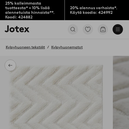
25% kalleimmasta
tuotteesta* + 10% lisää
20% alennus verhoista*.
alennetuista hinnoista**.
Käytä koodia: 424992
Koodi: 424882
Jotex-
Siirry
Siirry
logo
merkittyihin
ostoskoriin
–
suosikkituotteisiin
siirry
Kylpyhuoneen tekstiilit
Kylpyhuonematot
aloitussivulle
Takaisin