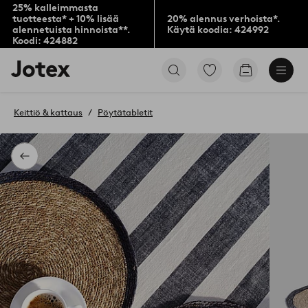
25% kalleimmasta
tuotteesta* + 10% lisää
20% alennus verhoista*.
alennetuista hinnoista**.
Käytä koodia: 424992
Koodi: 424882
Jotex-
Siirry
Siirry
logo
merkittyihin
ostoskoriin
–
suosikkituotteisiin
siirry
Keittiö & kattaus
Pöytätabletit
aloitussivulle
Takaisin