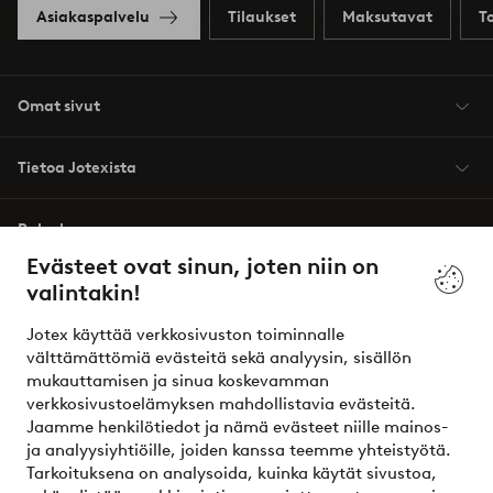
Asiakaspalvelu
Tilaukset
Maksutavat
T
Omat sivut
Tietoa Jotexista
Palvelumme
Evästeet ovat sinun, joten niin on
valintakin!
Ehdot
Jotex käyttää verkkosivuston toiminnalle
Ystävät
välttämättömiä evästeitä sekä analyysin, sisällön
mukauttamisen ja sinua koskevamman
verkkosivustoelämyksen mahdollistavia evästeitä.
Jaamme henkilötiedot ja nämä evästeet niille mainos-
Turvalliset maksut – maksa nyt tai erissä
ja analyysiyhtiöille, joiden kanssa teemme yhteistyötä.
Tarkoituksena on analysoida, kuinka käytät sivustoa,
Haluatko tietää
lisää maksuvaihtoehdoistamme
?