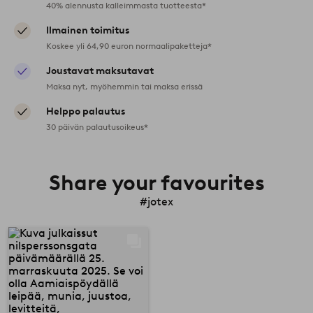
40% alennusta kalleimmasta tuotteesta*
Ilmainen toimitus
Koskee yli 64,90 euron normaalipaketteja*
Joustavat maksutavat
Maksa nyt, myöhemmin tai maksa erissä
Helppo palautus
30 päivän palautusoikeus*
Share your favourites
#jotex