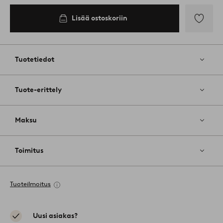
Lisää ostoskoriin
Lisää
suosikkeih
Tuotetiedot
Tuote-erittely
Maksu
Toimitus
Tuoteilmoitus
Uusi asiakas?