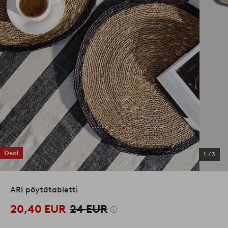
Deal
1
/
3
ARI pöytätabletti
20,40 EUR
24 EUR