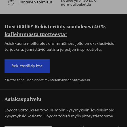
Koskee yli 64,90 EUR
Ilmainen toimitus
normaalipakettia
Uusi täällä? Rekisteröidy saadaksesi
40 %
kalleimmasta tuotteesta*
Asiakkaana meillä olet ensimmäinen, jolla on eksklusiivisia
tarjouksia, jännittäviä uutisia ja paljon inspiraatiota.
Rekisteröidy itse
* Katso tarjouksen ehdot rekisteröitymisen yhteydessä
Asiakaspalvelu
Löydät vastauksen tavallisimpiin kysymyksiin Tavallisimpia
kysymyksiä -osiosta. Löydät täältä myös yhteystietomme.