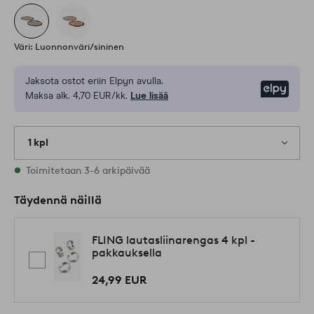
Väri: Luonnonväri/sininen
Jaksota ostot eriin Elpyn avulla.
Elpy
Maksa alk. 4,70 EUR/kk.
Lue lisää
1 kpl
Varastossa
Toimitetaan 3-6 arkipäivää
Täydennä näillä
FLING lautasliinarengas 4 kpl -
pakkauksella
24,99 EUR