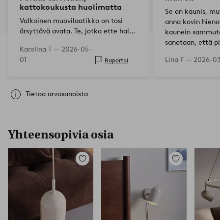
kattokoukusta huolimatta
Se on kaunis, mut
Valkoinen muovilaatikko on tosi
anna kovin hieno
ärsyttävä avata. Te, jotka ette halua
kaunein sammutet
tai pysty poraamaan pistorasian
sanotaan, että pi
Karolina T —
2026-05-
takia, ostakaa jokin muu lamppu.
kattopistoke, mi
01
Lina F —
2026-0
Raportoi
Lampun voi ripustaa val…
ei ole mitään ma
Tietoa arvosanoista
Yhteensopivia osia
Lisää
Lisää
suosikkeihin
suosikkeihin