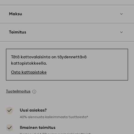
Maksu
Toimitus
Tätä kattovalaisinta on täydennettävä
kattopistokkeella.
Osta kattopistoke
Tuoteilmoitus
Uusi asiakas?
40% alennusta kalleimmasta tuotteesta*
Ilmainen toimitus