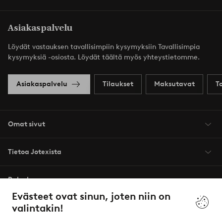
Asiakaspalvelu
Löydät vastauksen tavallisimpiin kysymyksiin Tavallisimpia
kysymyksiä -osiosta. Löydät täältä myös yhteystietomme.
Asiakaspalvelu
Tilaukset
Maksutavat
T
Omat sivut
Tietoa Jotexista
Palvelumme
Evästeet ovat sinun, joten niin on
valintakin!
Ehdot