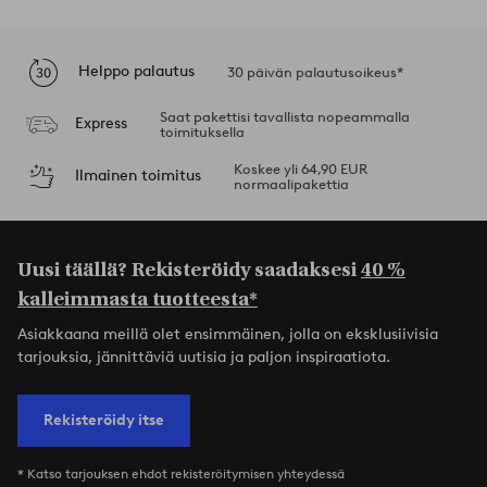
Helppo palautus
30 päivän palautusoikeus*
Saat pakettisi tavallista nopeammalla
Express
toimituksella
Koskee yli 64,90 EUR
Ilmainen toimitus
normaalipakettia
Uusi täällä? Rekisteröidy saadaksesi
40 %
kalleimmasta tuotteesta*
Asiakkaana meillä olet ensimmäinen, jolla on eksklusiivisia
tarjouksia, jännittäviä uutisia ja paljon inspiraatiota.
Rekisteröidy itse
* Katso tarjouksen ehdot rekisteröitymisen yhteydessä