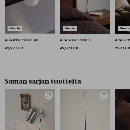
New in
New in
New i
ARA ikkunavalaisin
ARA seinävalaisin
ARA kat
49,99 EUR
49,99 EUR
299 EU
Saman sarjan tuotteita
Lisää
Lisää
suosikkeihin
suosikkeihin