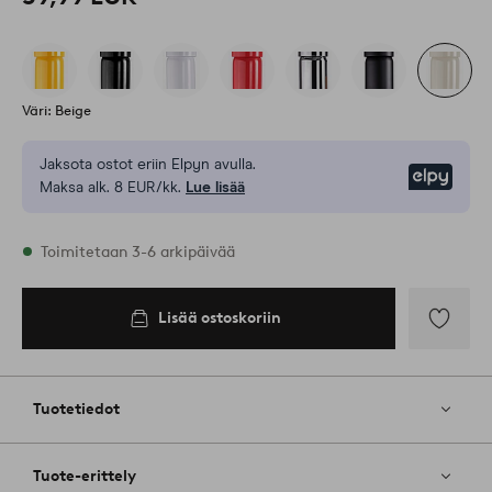
Väri: Beige
Jaksota ostot eriin Elpyn avulla.
Elpy
Maksa alk. 8 EUR/kk.
Lue lisää
Varastossa
Toimitetaan 3-6 arkipäivää
Lisää ostoskoriin
Lisää
suosikkeih
Tuotetiedot
Tuote-erittely