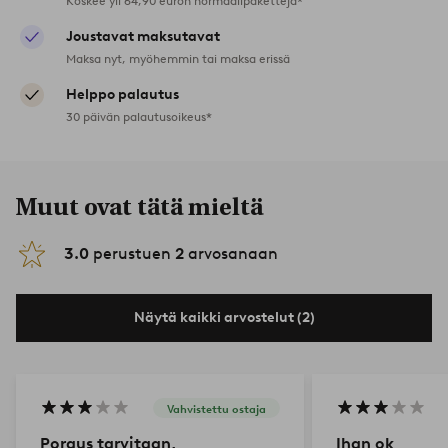
Koskee yli 64,90 euron normaalipaketteja*
Joustavat maksutavat
Maksa nyt, myöhemmin tai maksa erissä
Helppo palautus
30 päivän palautusoikeus*
Muut ovat tätä mieltä
3.0
perustuen
2
arvosanaan
Näytä kaikki arvostelut (2)
Vahvistettu ostaja
Poraus tarvitaan,
Ihan ok