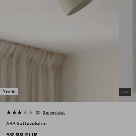
New in
1
/
6
2
2 arvostelut
ARA kattovalaisin
59,99 EUR