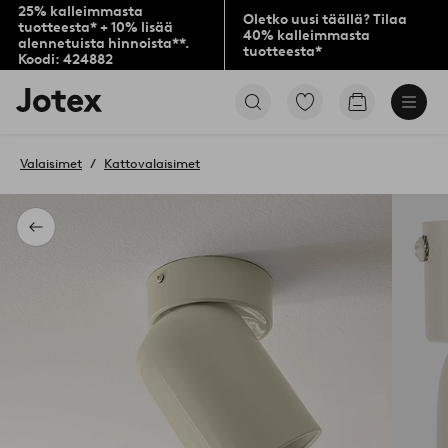
25% kalleimmasta
Oletko uusi täällä? Tilaa
tuotteesta* + 10% lisää
40% kalleimmasta
alennetuista hinnoista**.
tuotteesta*
Koodi: 424882
Jotex-
Siirry
Siirry
logo
merkittyihin
ostoskoriin
–
suosikkituotteisiin
siirry
Valaisimet
Kattovalaisimet
aloitussivulle
Takaisin