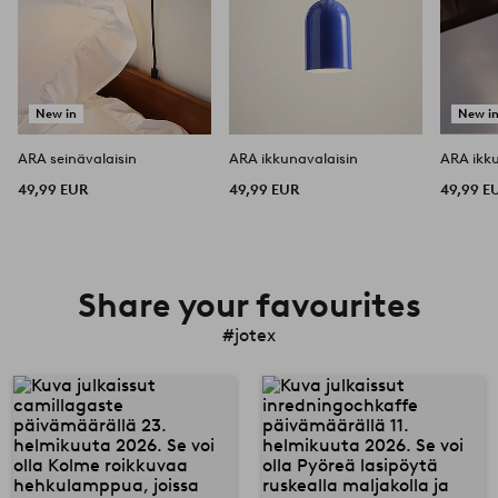
New in
New i
ARA seinävalaisin
ARA ikkunavalaisin
ARA ikku
49,99 EUR
49,99 EUR
49,99 E
Share your favourites
#jotex