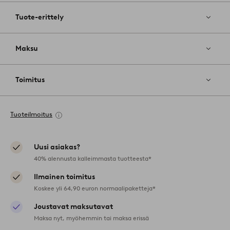
Tuote-erittely
Maksu
Toimitus
Tuoteilmoitus
Uusi asiakas?
40% alennusta kalleimmasta tuotteesta*
Ilmainen toimitus
Koskee yli 64,90 euron normaalipaketteja*
Joustavat maksutavat
Maksa nyt, myöhemmin tai maksa erissä