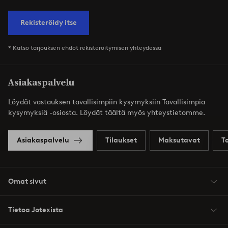
Rekisteröidy itse
* Katso tarjouksen ehdot rekisteröitymisen yhteydessä
Asiakaspalvelu
Löydät vastauksen tavallisimpiin kysymyksiin Tavallisimpia
kysymyksiä -osiosta. Löydät täältä myös yhteystietomme.
Asiakaspalvelu
Tilaukset
Maksutavat
T
Omat sivut
Tietoa Jotexista