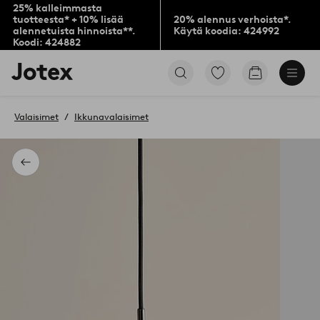
25% kalleimmasta
tuotteesta* + 10% lisää
20% alennus verhoista*.
alennetuista hinnoista**.
Käytä koodia: 424992
Koodi: 424882
Jotex-
Siirry
Siirry
logo
merkittyihin
ostoskoriin
–
suosikkituotteisiin
siirry
Valaisimet
Ikkunavalaisimet
aloitussivulle
Takaisin