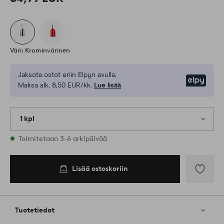
Väri: Krominvärinen
Jaksota ostot eriin Elpyn avulla.
Elpy
Maksa alk. 8,50 EUR/kk.
Lue lisää
1 kpl
Varastossa
Toimitetaan 3-6 arkipäivää
Lisää ostoskoriin
Lisää
suosikkeih
Tuotetiedot