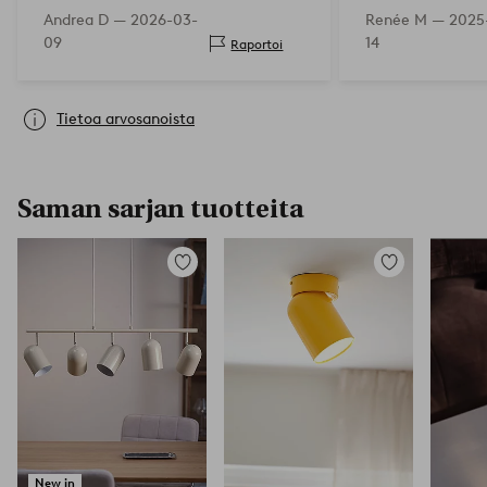
ne voidaan ripus
Andrea D —
2026-03-
Renée M —
2025-
baarivalaisimena.
09
14
Raportoi
helppo tehdä.
Tietoa arvosanoista
Saman sarjan tuotteita
Lisää
Lisää
suosikkeihin
suosikkeihin
New in