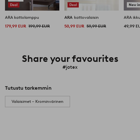
Deal
Deal
New i
ARA kattolamppu
ARA
kattovalaisin
ARA ikku
179,99 EUR
199,99 EUR
50,99 EUR
59,99 EUR
49,99 E
Share your favourites
#jotex
Tutustu tarkemmin
Valaisimet – Krominvärinen