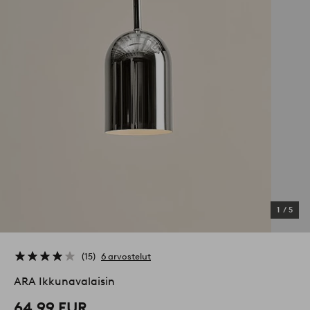
1
/
5
15
6 arvostelut
ARA Ikkunavalaisin
64,99 EUR