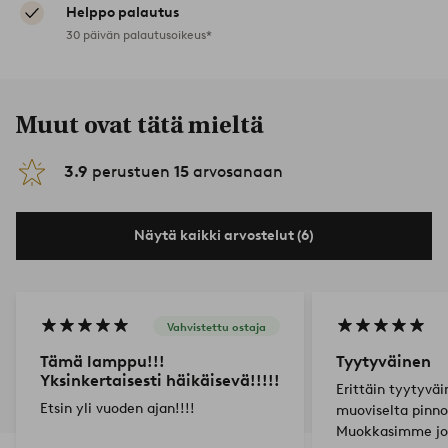
Helppo palautus
30 päivän palautusoikeus*
Muut ovat tätä mieltä
3.9
perustuen
15
arvosanaan
Näytä kaikki arvostelut (6)
Vahvistettu ostaja
Tämä lamppu!!!
Tyytyväinen
Yksinkertaisesti häikäisevä!!!!!
Erittäin tyytyväi
Etsin yli vuoden ajan!!!!
muoviselta pinno
Muokkasimme joht