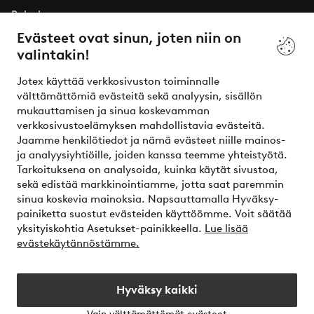
Palvelumme
Evästeet ovat sinun, joten niin on
valintakin!
Ehdot
Jotex käyttää verkkosivuston toiminnalle
Ystävät
välttämättömiä evästeitä sekä analyysin, sisällön
mukauttamisen ja sinua koskevamman
verkkosivustoelämyksen mahdollistavia evästeitä.
Jaamme henkilötiedot ja nämä evästeet niille mainos-
Turvalliset maksut – maksa nyt tai erissä
ja analyysiyhtiöille, joiden kanssa teemme yhteistyötä.
Tarkoituksena on analysoida, kuinka käytät sivustoa,
Haluatko tietää
lisää maksuvaihtoehdoistamme
?
sekä edistää markkinointiamme, jotta saat paremmin
elpy
sinua koskevia mainoksia. Napsauttamalla Hyväksy-
painiketta suostut evästeiden käyttöömme. Voit säätää
yksityiskohtia Asetukset-painikkeella.
Lue lisää
evästekäytännöstämme.
Suomi - Valitse maa
Hyväksy kaikki
Instagram
Facebook