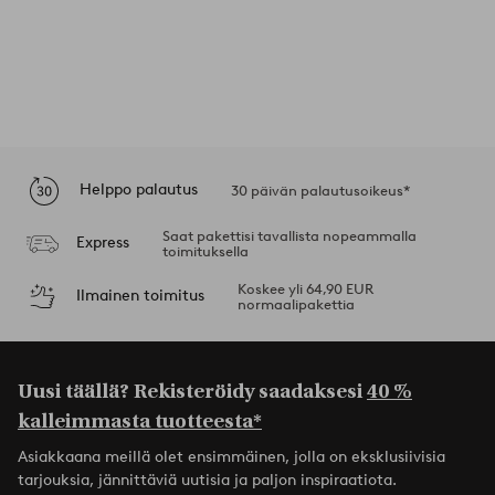
Helppo palautus
30 päivän palautusoikeus*
Saat pakettisi tavallista nopeammalla
Express
toimituksella
Koskee yli 64,90 EUR
Ilmainen toimitus
normaalipakettia
Uusi täällä? Rekisteröidy saadaksesi
40 %
kalleimmasta tuotteesta*
Asiakkaana meillä olet ensimmäinen, jolla on eksklusiivisia
tarjouksia, jännittäviä uutisia ja paljon inspiraatiota.