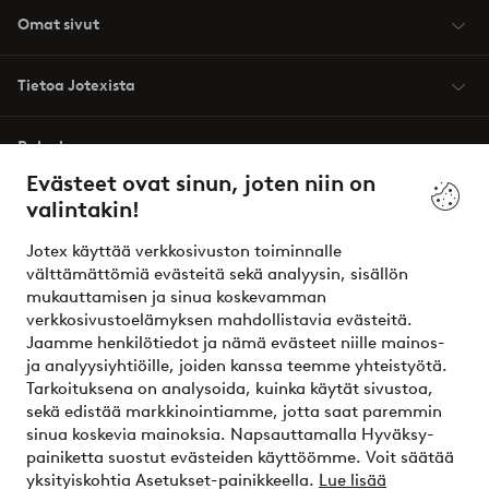
Omat sivut
Tietoa Jotexista
Palvelumme
Evästeet ovat sinun, joten niin on
valintakin!
Ehdot
Jotex käyttää verkkosivuston toiminnalle
Ystävät
välttämättömiä evästeitä sekä analyysin, sisällön
mukauttamisen ja sinua koskevamman
verkkosivustoelämyksen mahdollistavia evästeitä.
Jaamme henkilötiedot ja nämä evästeet niille mainos-
Turvalliset maksut – maksa nyt tai erissä
ja analyysiyhtiöille, joiden kanssa teemme yhteistyötä.
Tarkoituksena on analysoida, kuinka käytät sivustoa,
Haluatko tietää
lisää maksuvaihtoehdoistamme
?
sekä edistää markkinointiamme, jotta saat paremmin
elpy
sinua koskevia mainoksia. Napsauttamalla Hyväksy-
painiketta suostut evästeiden käyttöömme. Voit säätää
yksityiskohtia Asetukset-painikkeella.
Lue lisää