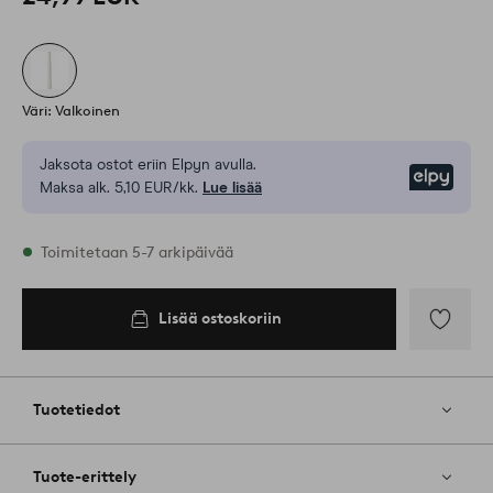
Väri: Valkoinen
Jaksota ostot eriin Elpyn avulla.
Elpy
Maksa alk. 5,10 EUR/kk.
Lue lisää
Varastossa
Toimitetaan 5-7 arkipäivää
Lisää ostoskoriin
Lisää
ostoskoriin
Lisää
suosikkeih
Tuotetiedot
Tuote-erittely