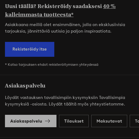
Uusi täällä? Rekisteröidy saadaksesi
40 %
kalleimmasta tuotteesta*
Asiakkaana meillä olet ensimmäinen, jolla on eksklusiivisia
tarjouksia, jännittäviä uutisia ja paljon inspiraatiota.
Rekisteröidy itse
* Katso tarjouksen ehdot rekisteröitymisen yhteydessä
Asiakaspalvelu
Löydät vastauksen tavallisimpiin kysymyksiin Tavallisimpia
kysymyksiä -osiosta. Löydät täältä myös yhteystietomme.
Asiakaspalvelu
Tilaukset
Maksutavat
T