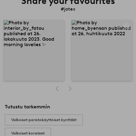
Share your favourites
#jotex
Tutustu tarkemmin
Valkoiset paristokäyttöiset kynttilät
Valkoiset koristeet