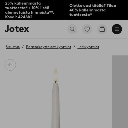
25% kalleimmasta
Oletko uusi täällä? Tilaa
tuotteesta* + 10% lisää
40% kalleimmasta
alennetuista hinnoista**.
tuotteesta*
Koodi: 424882
Jotex-
Siirry
Siirry
logo
merkittyihin
ostoskoriin
–
suosikkituotteisiin
siirry
Sisustus
Paristokäyttöiset kynttilät
Ledikynttilät
aloitussivulle
Takaisin