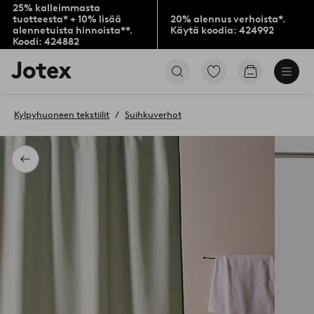
25% kalleimmasta
tuotteesta* + 10% lisää
20% alennus verhoista*.
alennetuista hinnoista**.
Käytä koodia: 424992
Koodi: 424882
Jotex-
Siirry
Siirry
logo
merkittyihin
ostoskoriin
–
suosikkituotteisiin
siirry
Kylpyhuoneen tekstiilit
Suihkuverhot
aloitussivulle
Takaisin