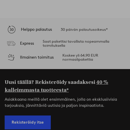
Helppo palautus
30 päivän palautusoikeus*
Saat pakettisi tavallista nopeammalla
Express
toimituksella
Koskee yli 64,90 EUR
Ilmainen toimitus
normaalipakettia
Uusi täällä? Rekisteröidy saadaksesi
40 %
kalleimmasta tuotteesta*
Asiakkaana meillä olet ensimmäinen, jolla on eksklusiivisia
tarjouksia, jännittäviä uutisia ja paljon inspiraatiota.
Rekisteröidy itse