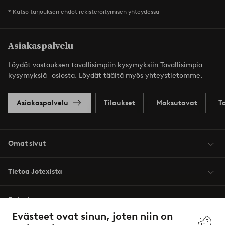
* Katso tarjouksen ehdot rekisteröitymisen yhteydessä
Asiakaspalvelu
Löydät vastauksen tavallisimpiin kysymyksiin Tavallisimpia
kysymyksiä -osiosta. Löydät täältä myös yhteystietomme.
Asiakaspalvelu
Tilaukset
Maksutavat
T
Omat sivut
Tietoa Jotexista
Palvelumme
Evästeet ovat sinun, joten niin on