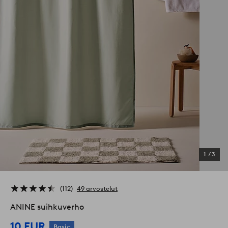
1
/
3
112
49 arvostelut
ANINE suihkuverho
10 EUR
Basic