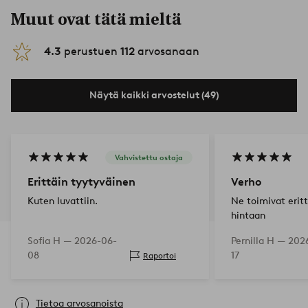
Muut ovat tätä mieltä
4.3
perustuen
112
arvosanaan
Näytä kaikki arvostelut (49)
Vahvistettu ostaja
Erittäin tyytyväinen
Verho
Kuten luvattiin.
Ne toimivat erit
hintaan
Sofia H —
2026-06-
Pernilla H —
202
08
17
Raportoi
Tietoa arvosanoista