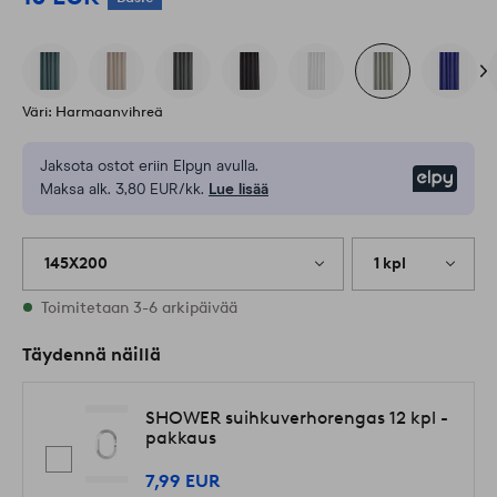
Väri: Harmaanvihreä
Jaksota ostot eriin Elpyn avulla.
Elpy
Maksa alk. 3,80 EUR/kk.
Lue lisää
145X200
1 kpl
Varastossa
Toimitetaan 3-6 arkipäivää
Täydennä näillä
SHOWER suihkuverhorengas 12 kpl -
pakkaus
7,99 EUR