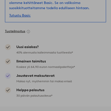
olemme kehittäneet Basic. Se on valikoima
suosikkituotteitamme todella edulliseen hintaan.
Tutustu Basic
Tuoteilmoitus
Uusi asiakas?
40% alennusta kalleimmasta tuotteesta*
Ilmainen toimitus
Koskee yli 64,90 euron normaalipaketteja*
Joustavat maksutavat
Maksa nyt, myöhemmin tai maksa erissä
Helppo palautus
30 päivän palautusoikeus*