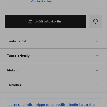
Our best value!
Lisää ostoskoriin
Lisää
suosikkeih
Tuotetiedot
Tuote-erittely
Maksu
Toimitus
Jotta sinun olisi helppo ostaa edullisia kodin kalusteita,