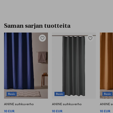
Saman sarjan tuotteita
Lisää
Lisää
suosikkeihin
suosikkeihin
Basic
Basic
Basic
ANINE suihkuverho
ANINE suihkuverho
ANINE s
10 EUR
10 EUR
10 EUR