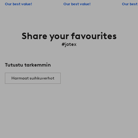
Our best value!
Our best value!
Our best
Share your favourites
#jotex
Tutustu tarkemmin
Harmaat suihkuverhot