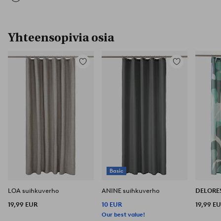
Yhteensopivia osia
Lisää
Lisää
suosikkeihin
suosikkeihin
Basic
LOA suihkuverho
ANINE suihkuverho
DELORE
19,99 EUR
10 EUR
19,99 E
Our best value!