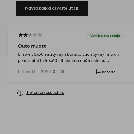
Näytä kaikki arvostelut (1)
Vahvistettu ostaja
Outo muoto
Ei sovi 50x50 sisätyynyn kanssa, vaan tyynyliina on
pikemminkin 50x60 eli hieman epätasainen.
Kuitenkin kaunis kangas.
Emma H —
2024-05-28
Raportoi
Tietoa arvosanoista