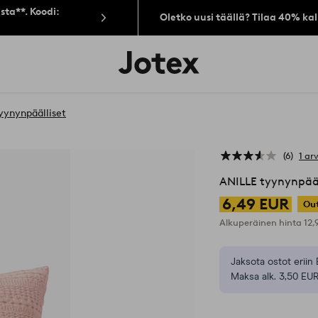
sta**. Koodi:
Oletko uusi täällä? Tilaa 40% ka
Jotex-
logo
–
siirry
aloitussivulle
yynynpäälliset
6
1 ar
ANILLE tyynynpää
6,49 EUR
Out
Alkuperäinen hinta
12
Jaksota ostot eriin 
Maksa alk. 3,50 EUR