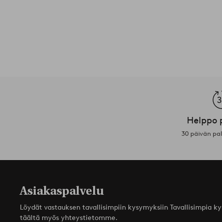
Helppo 
30 päivän pa
Asiakaspalvelu
Löydät vastauksen tavallisimpiin kysymyksiin Tavallisimpia k
täältä myös yhteystietomme.