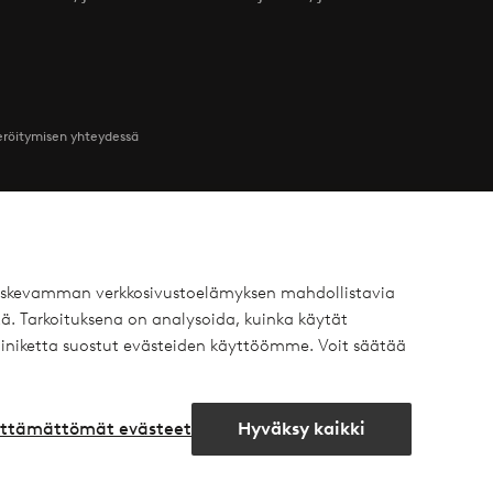
teröitymisen yhteydessä
Ystävät
 koskevamman verkkosivustoelämyksen mahdollistavia
ä. Tarkoituksena on analysoida, kuinka käytät
 Yksityisasiakas
Ellos
iniketta suostut evästeiden käyttöömme. Voit säätää
 Yritysasiakas
Homeroom
äytäntö
Elpy
lttämättömät evästeet
Hyväksy kaikki
Avaa
chat-
laatikko