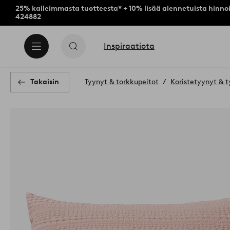
25% kalleimmasta tuotteesta* + 10% lisää alennetuista hinnoi
424882
Inspiraatiota
Takaisin
Tyynyt & torkkupeitot
Koristetyynyt & t