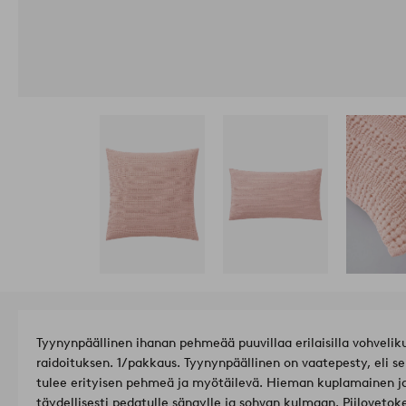
Tyynynpäällinen ihanan pehmeää puuvillaa erilaisilla vohveliku
raidoituksen. 1/pakkaus. Tyynynpäällinen on vaatepesty, eli se
tulee erityisen pehmeä ja myötäilevä. Hieman kuplamainen ja
täydellisesti pedatulle sängylle ja sohvan kulmaan. Piilovetok