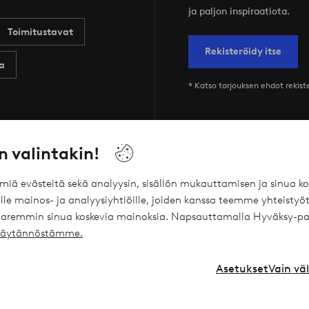
ja paljon inspiraatiota.
Toimitustavat
Rekisteröidy itse
a
* Katso tarjouksen ehdot rekis
n valintakin!
Palvelumme
Ehdot
ömiä evästeitä sekä analyysin, sisällön mukauttamisen ja sinua
le mainos- ja analyysiyhtiöille, joiden kanssa teemme yhteistyöt
Joustavat maksutavat Elpyn kautta
Yleiset ehdot -
 paremmin sinua koskevia mainoksia. Napsauttamalla Hyväksy-pa
ekäytännöstämme.
Ellos Vakuutukset
Yleiset ehdot -
Ellos Yksityislaina
Henkilötietok
Asetukset
Vain vä
Lahjakortti
Cookies
Affiliates