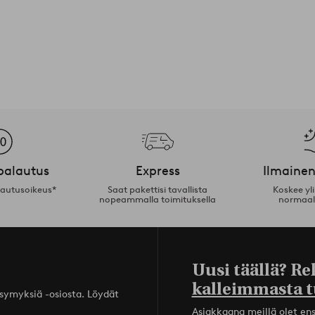
palautus
Express
Ilmainen
lautusoikeus*
Saat pakettisi tavallista
Koskee yl
nopeammalla toimituksella
normaal
Uusi täällä? Re
kalleimmasta t
ysymyksiä -osiosta. Löydät
Asiakkaana meillä olet ensi