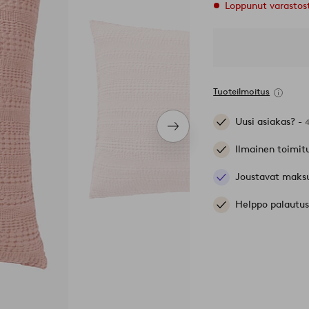
Loppunut varastos
Tuoteilmoitus
Uusi asiakas? -
Seuraava
tuote
Ilmainen toimit
Joustavat maks
Helppo palautus