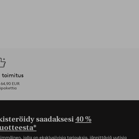
 toimitus
i 64,90 EUR
ipakettia
kisteröidy saadaksesi
40 %
uotteesta*
mmäinen, jolla on eksklusiivisia tarjouksia, jännittäviä uutisia