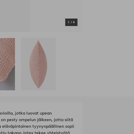
1
/
4
vioilla, jotka luovat upean
 on pesty ompelun jälkeen, jotta siitä
 eläväpintainen tyynynpäällinen sopii
etju takana.
Jotex tekee yhteistyötä