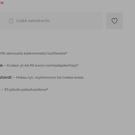
ta
Lisää ostoskoriin
Lisää
suosikkeihin
40% alennusta kalleimmasta tuotteesta*
us -
Koskee yli 64,90 euron normaalipaketteja*
utavat -
Maksa nyt, myöhemmin tai maksa erissä
 -
30 päivän palautusoikeus*