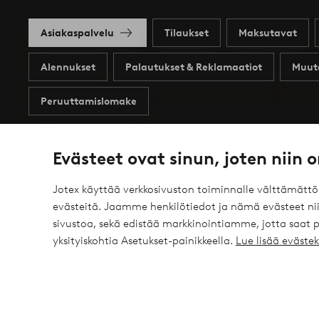
Asiakaspalvelu
Tilaukset
Maksutavat
Alennukset
Palautukset & Reklamaatiot
Muut
Peruuttamislomake
Evästeet ovat sinun, joten niin o
Omat sivut
Tietoa Jotexista
Jotex käyttää verkkosivuston toiminnalle välttämätt
evästeitä. Jaamme henkilötiedot ja nämä evästeet niil
Profiilini
Tietoa Jotexista
sivustoa, sekä edistää markkinointiamme, jotta saat
yksityiskohtia Asetukset-painikkeella.
Lue lisää eväst
Tapahtumat
Tietoa Ellos Groupista
Tilaushistoria
Kestävä kehitys
Tarjoukset
Business inquiries
Saavutettavuusseloste