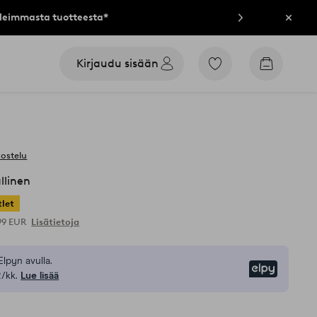
lleimmasta tuotteesta*
Sulje
Kirjaudu sisään
Siirry
Siirry
merkittyihin
ostoskori
suosikkituotteisiin
vostelu
llinen
let
,99 EUR
Lisätietoja
Elpyn avulla.
Elpy
/kk.
Lue lisää