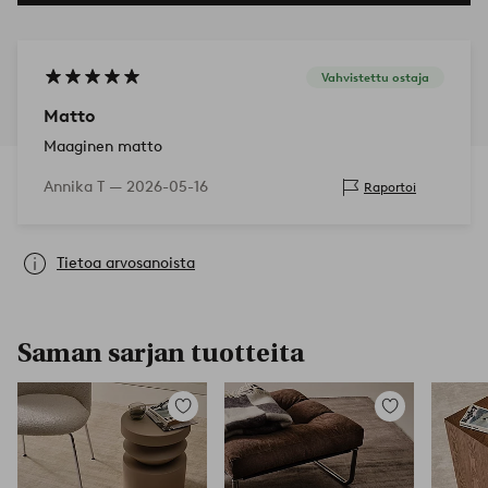
Vahvistettu ostaja
Matto
Maaginen matto
Annika T —
2026-05-16
Raportoi
Tietoa arvosanoista
Saman sarjan tuotteita
Lisää
Lisää
suosikkeihin
suosikkeihin