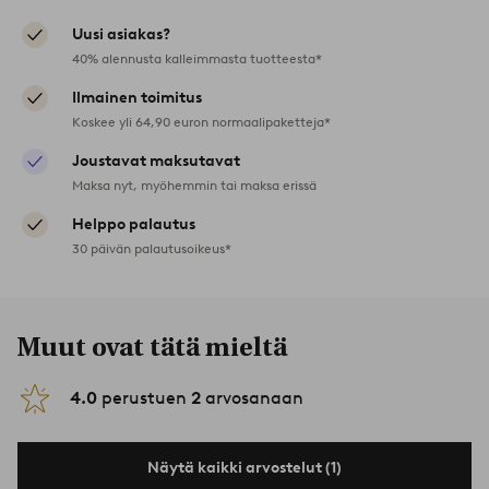
Uusi asiakas?
40% alennusta kalleimmasta tuotteesta*
Ilmainen toimitus
Koskee yli 64,90 euron normaalipaketteja*
Joustavat maksutavat
Maksa nyt, myöhemmin tai maksa erissä
Helppo palautus
30 päivän palautusoikeus*
Muut ovat tätä mieltä
4.0
perustuen
2
arvosanaan
Näytä kaikki arvostelut (1)