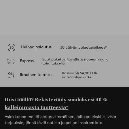
Helppo palautus
30 päivän palautusoikeus*
Saat pakettisi tavallista nopeammalla
Express
toimituksella
Koskee yli 64,90 EUR
Ilmainen toimitus
normaalipakettia
Uusi täällä? Rekisteröidy saadaksesi
40 %
kalleimmasta tuotteesta*
Asiakkaana meillä olet ensimmäinen, jolla on eksklusiivisia
tarjouksia, jännittäviä uutisia ja paljon inspiraatiota.