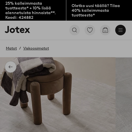
25% kalleimmasta
Oletko uusi täällä? Tilaa
tuotteesta* + 10% lisää
40% kalleimmasta
alennetuista hinnoista**.
tuotteesta*
Koodi: 424882
Jotex-
Siirry
Siirry
logo
merkittyihin
ostoskoriin
–
suosikkituotteisiin
siirry
Matot
Viskoosimatot
aloitussivulle
Takaisin