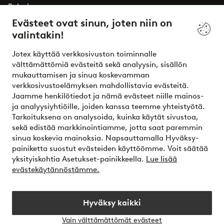
Palvelumme
Evästeet ovat sinun, joten niin on
valintakin!
Ehdot
Jotex käyttää verkkosivuston toiminnalle
Ystävät
välttämättömiä evästeitä sekä analyysin, sisällön
mukauttamisen ja sinua koskevamman
verkkosivustoelämyksen mahdollistavia evästeitä.
Jaamme henkilötiedot ja nämä evästeet niille mainos-
Turvalliset maksut – maksa nyt tai erissä
ja analyysiyhtiöille, joiden kanssa teemme yhteistyötä.
Tarkoituksena on analysoida, kuinka käytät sivustoa,
Haluatko tietää
lisää maksuvaihtoehdoistamme
?
sekä edistää markkinointiamme, jotta saat paremmin
elpy
sinua koskevia mainoksia. Napsauttamalla Hyväksy-
painiketta suostut evästeiden käyttöömme. Voit säätää
yksityiskohtia Asetukset-painikkeella.
Lue lisää
evästekäytännöstämme.
Suomi - Valitse maa
Hyväksy kaikki
Instagram
Facebook
Vain välttämättömät evästeet
Avaa