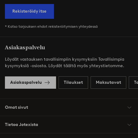
Rekisteröidy itse
* Katso tarjouksen ehdot rekisteröitymisen yhteydessä
Asiakaspalvelu
Löydät vastauksen tavallisimpiin kysymyksiin Tavallisimpia
kysymyksiä -osiosta. Löydät täältä myös yhteystietomme.
Asiakaspalvelu
Tilaukset
Maksutavat
T
Omat sivut
Tietoa Jotexista