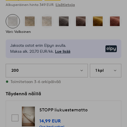
Alkuperäinen hinta
349 EUR
Lisätietoja
Väri: Valkoinen
Jaksota ostot eriin Elpyn avulla.
Elpy
Maksa alk. 20,70 EUR/kk.
Lue lisää
200
1 kpl
Varastossa
Toimitetaan 3-6 arkipäivää
Täydennä näillä
STOPP liukuestematto
14,99 EUR
Our best value!