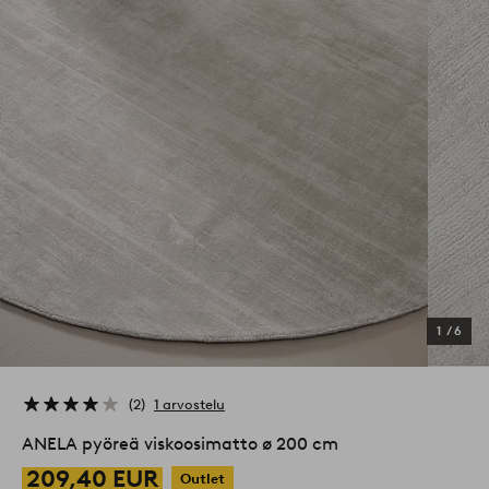
1
/
6
2
1 arvostelu
ANELA pyöreä viskoosimatto ø 200 cm
209,40 EUR
Outlet