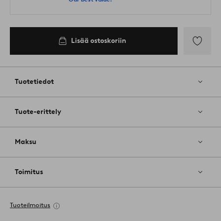
Lisää ostoskoriin
Lisää
suosikkeih
Tuotetiedot
Tuote-erittely
Maksu
Toimitus
Tuoteilmoitus