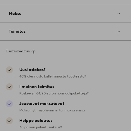
Maksu
Toimitus
Tuoteilmoitus
Uusi asiakas?
40% alennusta kalleimmasta tuotteesta*
Ilmainen toimitus
Koskee yli 64,90 euron normaalipaketteja*
Joustavat maksutavat
Maksa nyt, myöhemmin tai maksa erissä
Helppo palautus
30 päivän palautusoikeus*