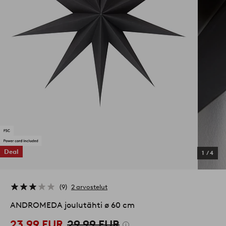
Deal
1
/
4
9
2 arvostelut
ANDROMEDA joulutähti ø 60 cm
23,99 EUR
29,99 EUR