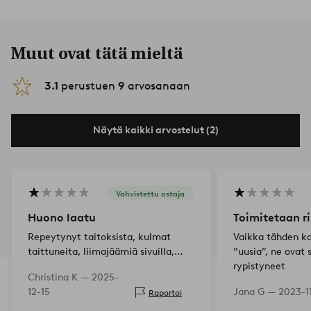
Muut ovat tätä mieltä
3.1
perustuen
9
arvosanaan
Näytä kaikki arvostelut (2)
Vahvistettu ostaja
Huono laatu
Toimitetaan ri
Repeytynyt taitoksista, kulmat
Vaikka tähden ka
taittuneita, liimajäämiä sivuilla,
”uusia”, ne ovat 
jotka repivät reikiä paperiin
rypistyneet
Christina K —
2025-
avattaessa... Ehkä
12-15
Jana G —
2023-1
Raportoi
maanantaituotantoa?