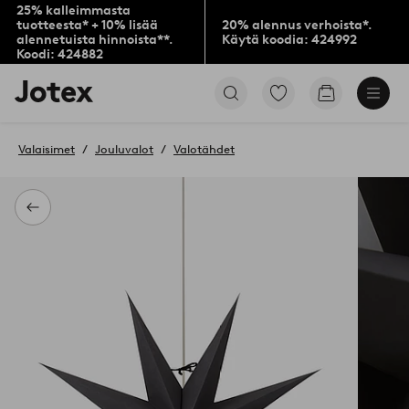
25% kalleimmasta
tuotteesta* + 10% lisää
20% alennus verhoista*.
alennetuista hinnoista**.
Käytä koodia: 424992
Koodi: 424882
Jotex-
Siirry
Siirry
logo
merkittyihin
ostoskoriin
–
suosikkituotteisiin
siirry
Valaisimet
Jouluvalot
Valotähdet
aloitussivulle
Takaisin