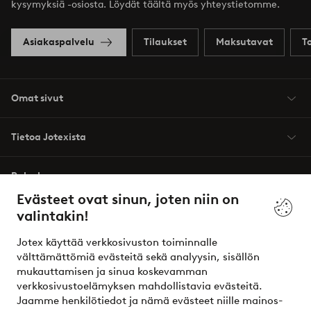
kysymyksiä -osiosta. Löydät täältä myös yhteystietomme.
Asiakaspalvelu
Tilaukset
Maksutavat
T
Omat sivut
Tietoa Jotexista
Palvelumme
Evästeet ovat sinun, joten niin on
valintakin!
Ehdot
Jotex käyttää verkkosivuston toiminnalle
Ystävät
välttämättömiä evästeitä sekä analyysin, sisällön
mukauttamisen ja sinua koskevamman
verkkosivustoelämyksen mahdollistavia evästeitä.
Jaamme henkilötiedot ja nämä evästeet niille mainos-