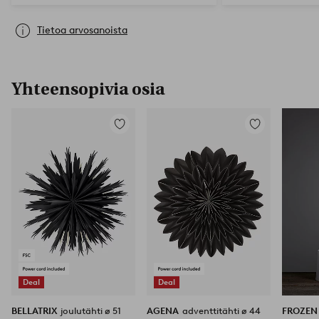
Tietoa arvosanoista
Yhteensopivia osia
Lisää
Lisää
suosikkeihin
suosikkeihin
Deal
Deal
BELLATRIX
joulutähti ø 51
AGENA
adventtitähti ø 44
FROZE