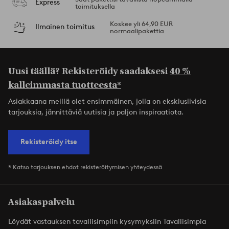
Express
toimituksella
Koskee yli 64,90 EUR
Ilmainen toimitus
normaalipakettia
Uusi täällä? Rekisteröidy saadaksesi
40 %
kalleimmasta tuotteesta*
Asiakkaana meillä olet ensimmäinen, jolla on eksklusiivisia
tarjouksia, jännittäviä uutisia ja paljon inspiraatiota.
Rekisteröidy itse
* Katso tarjouksen ehdot rekisteröitymisen yhteydessä
Asiakaspalvelu
Löydät vastauksen tavallisimpiin kysymyksiin Tavallisimpia