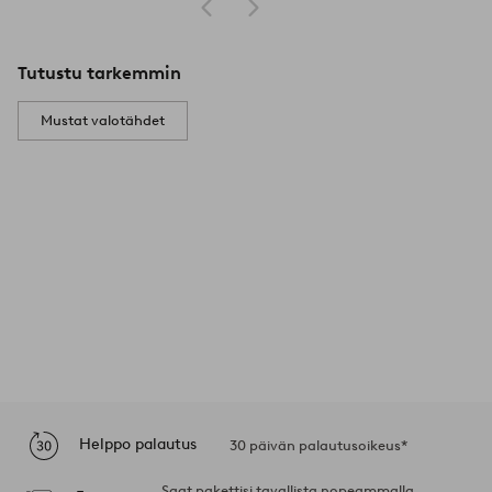
Tutustu tarkemmin
Mustat valotähdet
Helppo palautus
30 päivän palautusoikeus*
Saat pakettisi tavallista nopeammalla