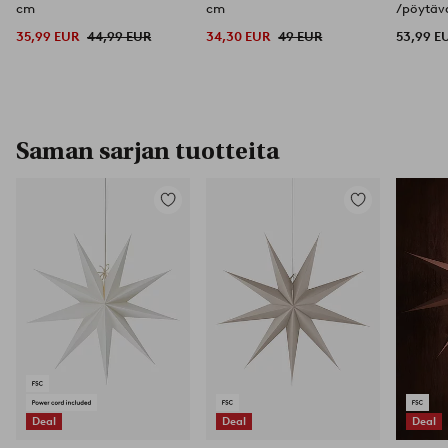
cm
cm
/pöytäva
35,99 EUR
44,99 EUR
34,30 EUR
49 EUR
53,99 E
Saman sarjan tuotteita
Lisää
Lisää
suosikkeihin
suosikkeihin
Deal
Deal
Deal