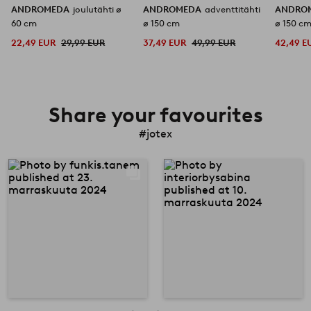
ANDROMEDA
joulutähti ø
ANDROMEDA
adventtitähti
ANDRO
60 cm
ø 150 cm
ø 150 c
22,49 EUR
29,99 EUR
37,49 EUR
49,99 EUR
42,49 E
Share your favourites
#jotex