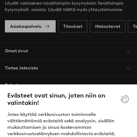
Löydät vastauksen tavallisimpiin kysymyksiin Tavallisimpia
kysymyksiä -osiosta. Löydät täältä myös yhteystietomme.
Asiakaspalvelu
Tilaukset
Maksutavat
T
Omat sivut
Tietoa Jotexista
Palvelumme
Evästeet ovat sinun, joten niin on
valintakin!
Ehdot
Jotex käyttää verkkosivuston toiminnalle
Ystävät
välttämättömiä evästeitä sekä analyysin, sisällön
mukauttamisen ja sinua koskevamman
verkkosivustoelämyksen mahdollistavia evästeitä.