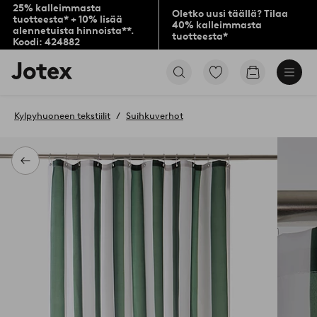
25% kalleimmasta
Oletko uusi täällä? Tilaa
tuotteesta* + 10% lisää
40% kalleimmasta
alennetuista hinnoista**.
tuotteesta*
Koodi: 424882
Jotex-
Siirry
Siirry
logo
merkittyihin
ostoskoriin
–
suosikkituotteisiin
siirry
Kylpyhuoneen tekstiilit
Suihkuverhot
aloitussivulle
Takaisin