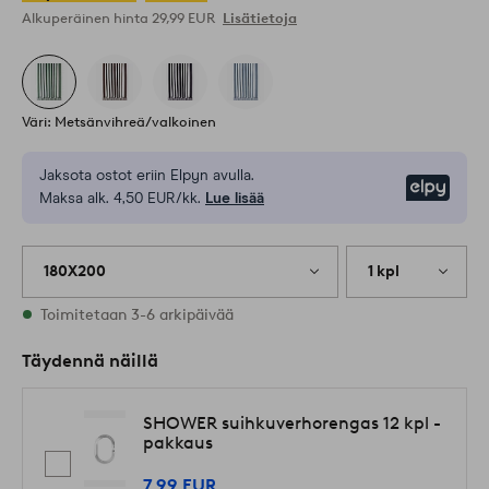
Alkuperäinen hinta
29,99 EUR
Lisätietoja
Väri: Metsänvihreä/valkoinen
Jaksota ostot eriin Elpyn avulla.
Elpy
Maksa alk. 4,50 EUR/kk.
Lue lisää
180X200
1 kpl
Varastossa
Toimitetaan 3-6 arkipäivää
Täydennä näillä
SHOWER suihkuverhorengas 12 kpl -
pakkaus
7,99 EUR