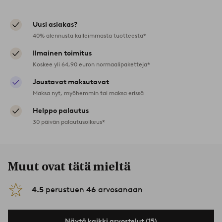
Uusi asiakas?
40% alennusta kalleimmasta tuotteesta*
Ilmainen toimitus
Koskee yli 64,90 euron normaalipaketteja*
Joustavat maksutavat
Maksa nyt, myöhemmin tai maksa erissä
Helppo palautus
30 päivän palautusoikeus*
Muut ovat tätä mieltä
4.5
perustuen
46
arvosanaan
Näytä kaikki arvostelut (15)