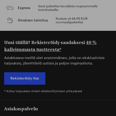
Saat pakettisi tavallista nopeammalla
Express
toimituksella
Koskee yli 64,90 EUR
Ilmainen toimitus
normaalipakettia
Uusi täällä? Rekisteröidy saadaksesi
40 %
kalleimmasta tuotteesta*
Asiakkaana meillä olet ensimmäinen, jolla on eksklusiivisia
tarjouksia, jännittäviä uutisia ja paljon inspiraatiota.
Rekisteröidy itse
* Katso tarjouksen ehdot rekisteröitymisen yhteydessä
Asiakaspalvelu