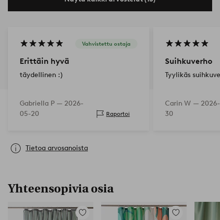
Vahvistettu ostaja
Erittäin hyvä
Suihkuverho
täydellinen :)
Tyylikäs suihkuv
Gabriella P —
2026-
Carin W —
2026-
05-20
30
Raportoi
Tietoa arvosanoista
Yhteensopivia osia
Lisää
Lisää