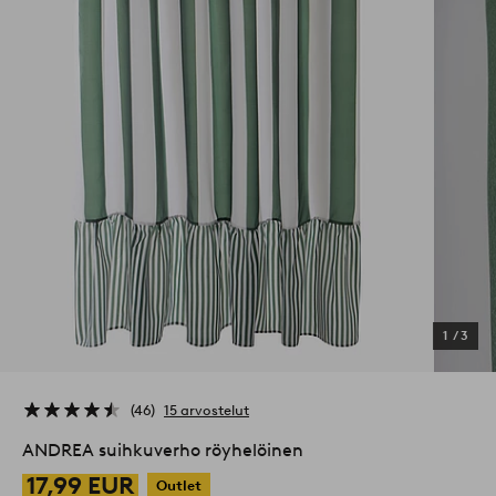
1
/
3
46
15 arvostelut
ANDREA suihkuverho röyhelöinen
17,99 EUR
Outlet