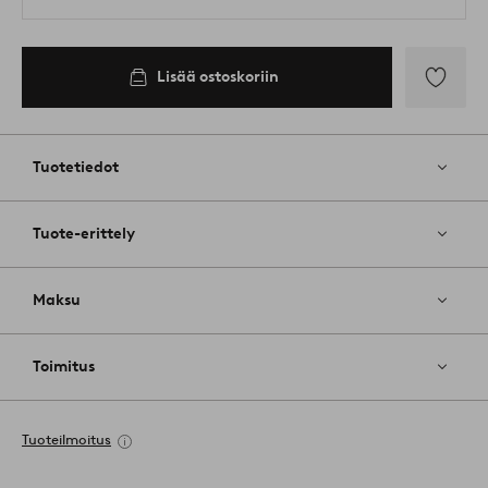
Lisää ostoskoriin
Lisää
suosikkeih
Tuotetiedot
Tuote-erittely
Maksu
Toimitus
Tuoteilmoitus