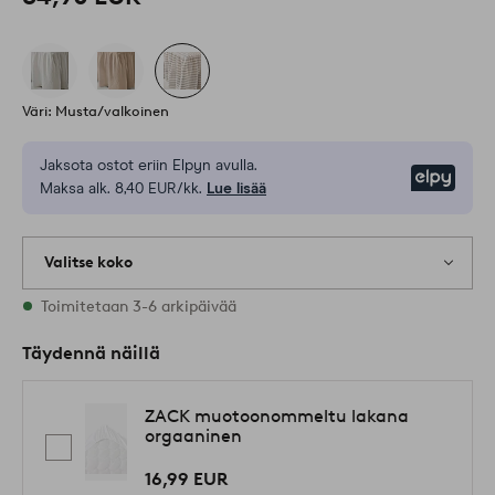
Väri: Musta/valkoinen
Jaksota ostot eriin Elpyn avulla.
Elpy
Maksa alk. 8,40 EUR/kk.
Lue lisää
Valitse koko
Varastossa on kaikkia kokoja
Toimitetaan 3-6 arkipäivää
Täydennä näillä
ZACK muotoonommeltu lakana
orgaaninen
16,99 EUR