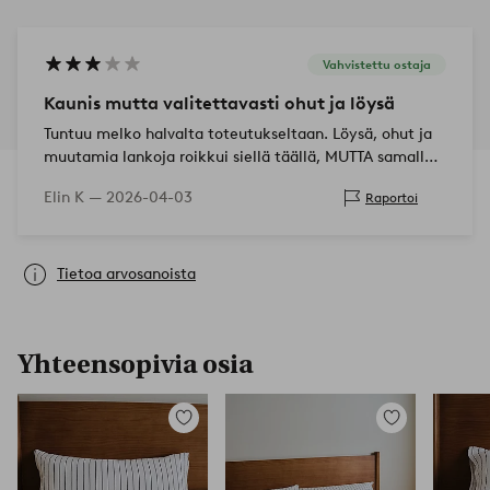
Vahvistettu ostaja
Kaunis mutta valitettavasti ohut ja löysä
Tuntuu melko halvalta toteutukseltaan. Löysä, ohut ja
muutamia lankoja roikkui siellä täällä, MUTTA samalla
kaunis siinä missä se roikkuu. Läpinäkyvä, joten ot…
Elin K —
2026-04-03
Raportoi
Tietoa arvosanoista
Yhteensopivia osia
Lisää
Lisää
suosikkeihin
suosikkeihin