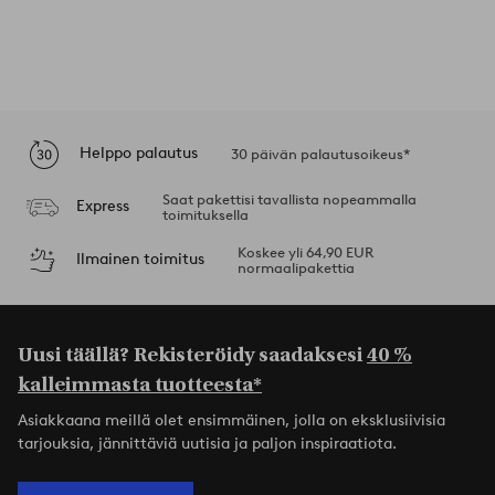
Helppo palautus
30 päivän palautusoikeus*
Saat pakettisi tavallista nopeammalla
Express
toimituksella
Koskee yli 64,90 EUR
Ilmainen toimitus
normaalipakettia
Uusi täällä? Rekisteröidy saadaksesi
40 %
kalleimmasta tuotteesta*
Asiakkaana meillä olet ensimmäinen, jolla on eksklusiivisia
tarjouksia, jännittäviä uutisia ja paljon inspiraatiota.