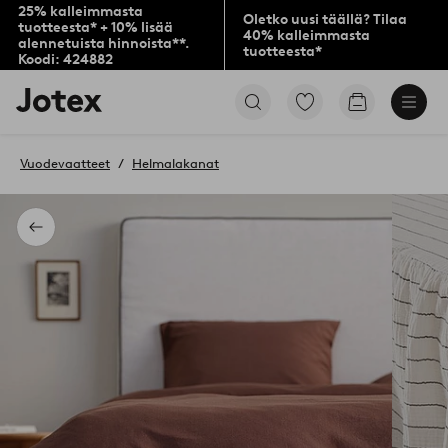
25% kalleimmasta
Oletko uusi täällä? Tilaa
tuotteesta* + 10% lisää
40% kalleimmasta
alennetuista hinnoista**.
tuotteesta*
Koodi: 424882
Jotex-
Siirry
Siirry
logo
merkittyihin
ostoskoriin
–
suosikkituotteisiin
siirry
Vuodevaatteet
Helmalakanat
aloitussivulle
Takaisin