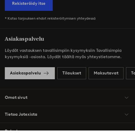
Rekisteröidy itse
* Katso tarjouksen ehdot rekisteröitymisen yhteydessä
Asiakaspalvelu
Löydät vastauksen tavallisimpiin kysymyksiin Tavallisimpia
kysymyksiä -osiosta. Löydät täältä myös yhteystietomme.
Asiakaspalvelu
Tilaukset
Maksutavat
T
Omat sivut
Tietoa Jotexista
Palvelumme