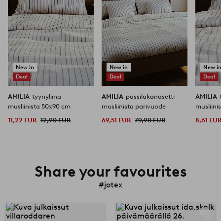
New in
New in
New i
Deal
Deal
Deal
AMILIA
tyynyliina
AMILIA
pussilakanasetti
AMILIA
musliinista 50x90 cm
musliinista parivuode
musliini
11,22 EUR
12,90 EUR
69,51 EUR
79,90 EUR
8,61 EU
Share your favourites
#jotex