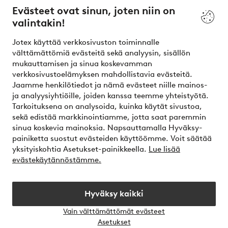
Evästeet ovat sinun, joten niin on
valintakin!
Ehdot
Jotex käyttää verkkosivuston toiminnalle
Ystävät
välttämättömiä evästeitä sekä analyysin, sisällön
mukauttamisen ja sinua koskevamman
verkkosivustoelämyksen mahdollistavia evästeitä.
Jaamme henkilötiedot ja nämä evästeet niille mainos-
Turvalliset maksut – maksa nyt tai erissä
ja analyysiyhtiöille, joiden kanssa teemme yhteistyötä.
Tarkoituksena on analysoida, kuinka käytät sivustoa,
Haluatko tietää
lisää maksuvaihtoehdoistamme
?
sekä edistää markkinointiamme, jotta saat paremmin
elpy
sinua koskevia mainoksia. Napsauttamalla Hyväksy-
painiketta suostut evästeiden käyttöömme. Voit säätää
yksityiskohtia Asetukset-painikkeella.
Lue lisää
evästekäytännöstämme.
Suomi - Valitse maa
Hyväksy kaikki
Instagram
Facebook
Vain välttämättömät evästeet
Avaa
Asetukset
chat-