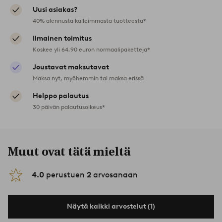
Uusi asiakas?
40% alennusta kalleimmasta tuotteesta*
Ilmainen toimitus
Koskee yli 64,90 euron normaalipaketteja*
Joustavat maksutavat
Maksa nyt, myöhemmin tai maksa erissä
Helppo palautus
30 päivän palautusoikeus*
Muut ovat tätä mieltä
4.0
perustuen
2
arvosanaan
Näytä kaikki arvostelut (1)