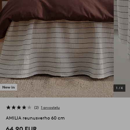
New in
1
/
4
2
1 arvostelu
AMILIA reunusverho 60 cm
64,90 EUR