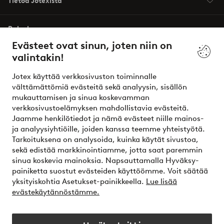
Tietoa Jotexista
Palvelumme
Evästeet ovat sinun, joten niin on
valintakin!
Ehdot
Jotex käyttää verkkosivuston toiminnalle
Ystävät
välttämättömiä evästeitä sekä analyysin, sisällön
mukauttamisen ja sinua koskevamman
verkkosivustoelämyksen mahdollistavia evästeitä.
Jaamme henkilötiedot ja nämä evästeet niille mainos-
Turvalliset maksut – maksa nyt tai erissä
ja analyysiyhtiöille, joiden kanssa teemme yhteistyötä.
Tarkoituksena on analysoida, kuinka käytät sivustoa,
Haluatko tietää
lisää maksuvaihtoehdoistamme
?
sekä edistää markkinointiamme, jotta saat paremmin
elpy
sinua koskevia mainoksia. Napsauttamalla Hyväksy-
painiketta suostut evästeiden käyttöömme. Voit säätää
yksityiskohtia Asetukset-painikkeella.
Lue lisää
evästekäytännöstämme.
Suomi - Valitse maa