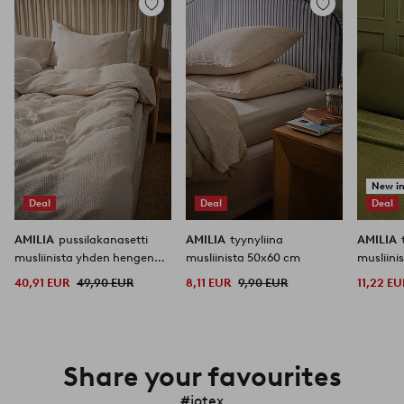
Lisää
Lisää
suosikkeihin
suosikkeihin
New i
Deal
Deal
Deal
AMILIA
pussilakanasetti
AMILIA
tyynyliina
AMILIA
musliinista yhden hengen
musliinista 50x60 cm
musliini
vuode
40,91 EUR
49,90 EUR
8,11 EUR
9,90 EUR
11,22 EU
Share your favourites
#jotex