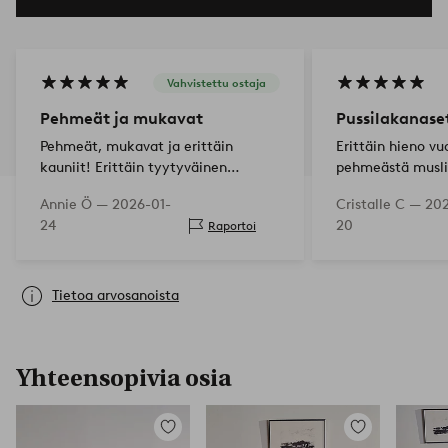
Vahvistettu ostaja
Pehmeät ja mukavat
Pussilakanaset
Pehmeät, mukavat ja erittäin
Erittäin hieno v
kauniit! Erittäin tyytyväinen
pehmeästä musli
laatuun. Ainoa 'miinus' on, että
Annie Ö —
2026-01-
Cristalle C —
202
tyynyliinat ovat melko isoja
24
20
Raportoi
tyynyille, joten ne liukuvat hieman,
mutta se ei varsinaisest…
Tietoa arvosanoista
Yhteensopivia osia
Lisää
Lisää
suosikkeihin
suosikkeihin