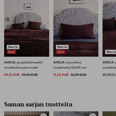
New in
New in
Deal
Deal
New i
AMILIA
pussilakanasetti
AMILIA
tyynyliina
AMILIA
musliinista parivuode
musliinista 50x90 cm
musliini
69,51 EUR
79,90 EUR
11,22 EUR
12,90 EUR
49,90 E
Saman sarjan tuotteita