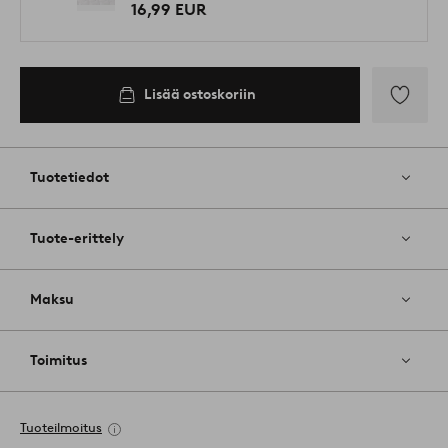
16,99 EUR
Lisää ostoskoriin
Lisää
suosikkeih
Tuotetiedot
Tuote-erittely
Maksu
Toimitus
Tuoteilmoitus