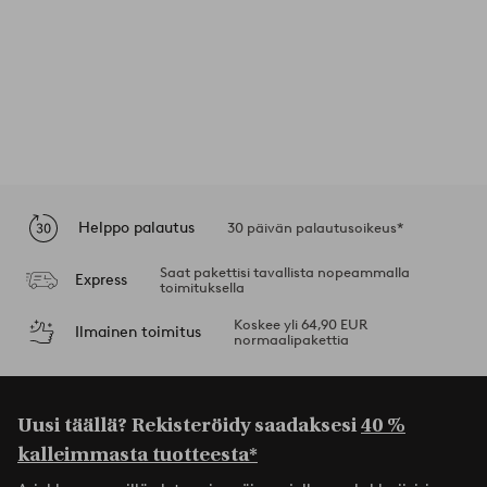
Helppo palautus
30 päivän palautusoikeus*
Saat pakettisi tavallista nopeammalla
Express
toimituksella
Koskee yli 64,90 EUR
Ilmainen toimitus
normaalipakettia
Uusi täällä? Rekisteröidy saadaksesi
40 %
kalleimmasta tuotteesta*