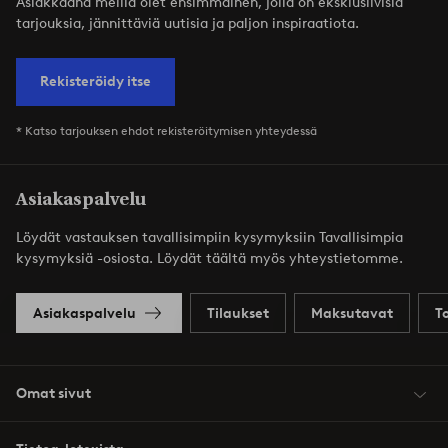
Asiakkaana meillä olet ensimmäinen, jolla on eksklusiivisia
tarjouksia, jännittäviä uutisia ja paljon inspiraatiota.
Rekisteröidy itse
* Katso tarjouksen ehdot rekisteröitymisen yhteydessä
Asiakaspalvelu
Löydät vastauksen tavallisimpiin kysymyksiin Tavallisimpia
kysymyksiä -osiosta. Löydät täältä myös yhteystietomme.
Asiakaspalvelu
Tilaukset
Maksutavat
T
Omat sivut