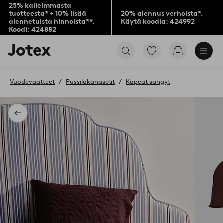
25% kalleimmasta
tuotteesta* + 10% lisää
20% alennus verhoista*.
alennetuista hinnoista**.
Käytä koodia: 424992
Koodi: 424882
Jotex-
Siirry
Siirry
logo
merkittyihin
ostoskoriin
–
suosikkituotteisiin
siirry
Vuodevaatteet
Pussilakanasetit
Kapeat sängyt
aloitussivulle
Takaisin