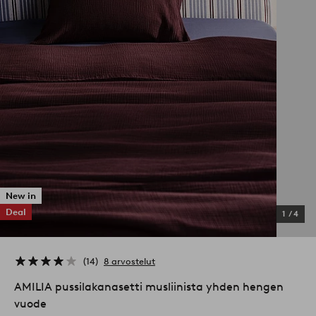
New in
Deal
1
/
4
14
8 arvostelut
AMILIA pussilakanasetti musliinista yhden hengen
vuode