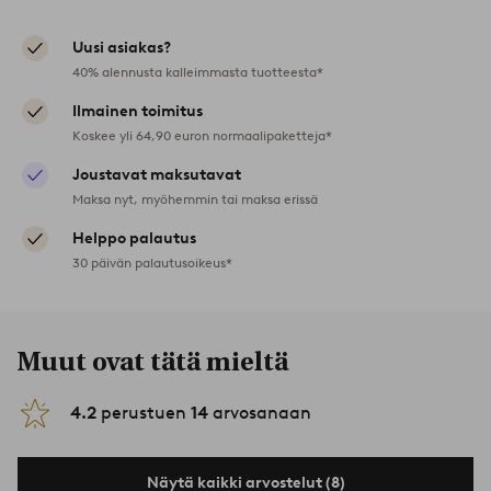
Uusi asiakas?
40% alennusta kalleimmasta tuotteesta*
Ilmainen toimitus
Koskee yli 64,90 euron normaalipaketteja*
Joustavat maksutavat
Maksa nyt, myöhemmin tai maksa erissä
Helppo palautus
30 päivän palautusoikeus*
Muut ovat tätä mieltä
4.2
perustuen
14
arvosanaan
Näytä kaikki arvostelut (8)