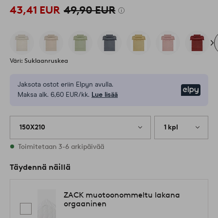
43,41 EUR
49,90 EUR
Väri: Suklaanruskea
Jaksota ostot eriin Elpyn avulla.
Elpy
Maksa alk. 6,60 EUR/kk.
Lue lisää
150X210
1 kpl
Varastossa
Toimitetaan 3-6 arkipäivää
Täydennä näillä
ZACK muotoonommeltu lakana
orgaaninen