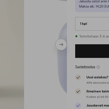
Jaksota ostot eriin 
Maksa alk. 14,20 EU
1 kpl
Varastossa
Toimitetaan 3-6 a
Seuraava
tuote
Tuoteilmoitus
Uusi asiakas?
40% alennusta k
Ilmainen toim
Koskee yli 64,90
Joustavat ma