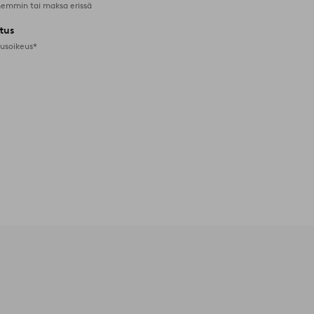
emmin tai maksa erissä
tus
tusoikeus*