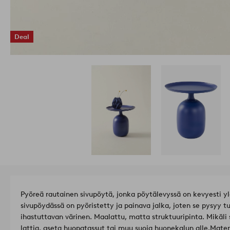
Deal
Pyöreä rautainen sivupöytä, jonka pöytälevyssä on kevyesti y
sivupöydässä on pyöristetty ja painava jalka, joten se pysyy 
ihastuttavan värinen. Maalattu, matta struktuuripinta. Mikäli
lattia, aseta huopatassut tai muu suoja huonekalun alle.
Mater