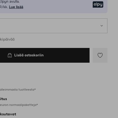
Elpyn avulla.
Elpy
R/kk.
Lue lisää
rkipäivää
Lisää ostoskoriin
Lisää
suosikkeihin
alleimmasta tuotteesta*
itus
 euron normaalipaketteja*
ksutavat