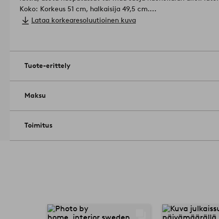
Koko: Korkeus 51 cm, halkaisija 49,5 cm.
Enimmäiskuormitus: 20 kg.
Lataa korkearesoluutioinen kuva
Hoito-ohje: Pyyhitään kevyesti kostutetulla liinalla.
Tuotenume
Tuote-erittely
Maksu
Toimitus