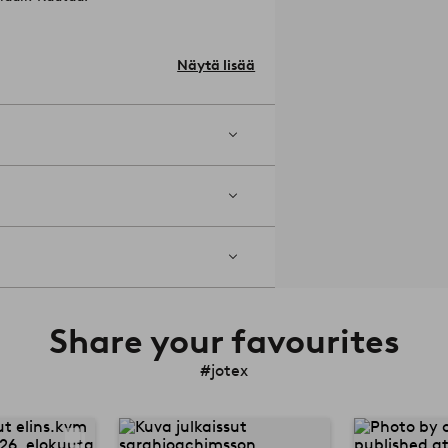
ro: 1723281-01-0
Näytä lisää
Share your favourites
#jotex