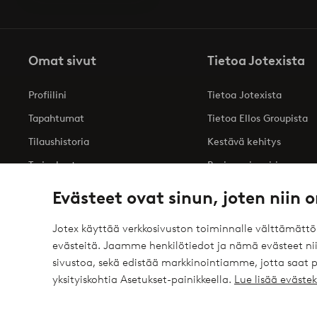
Omat sivut
Tietoa Jotexista
Profiilini
Tietoa Jotexista
Tapahtumat
Tietoa Ellos Groupista
Tilaushistoria
Kestävä kehitys
Tarjoukset
Business inquiries
Saavutettavuusseloste
Evästeet ovat sinun, joten niin o
Jotex käyttää verkkosivuston toiminnalle välttämätt
evästeitä. Jaamme henkilötiedot ja nämä evästeet niil
Turvalliset maksut – maksa nyt tai erissä
sivustoa, sekä edistää markkinointiamme, jotta saat
elpy
Haluatko tietää
lisää maksuvaihtoehdoistamme
?
yksityiskohtia Asetukset-painikkeella.
Lue lisää eväst