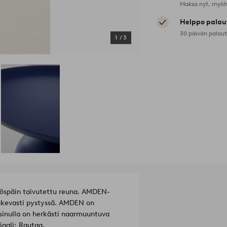
Maksa nyt, myöh
Helppo palau
30 päivän palau
1
/
3
löspäin taivutettu reuna. AMDEN-
tukevasti pystyssä. AMDEN on
 sinulla on herkästi naarmuuntuva
iaali: Rautaa.