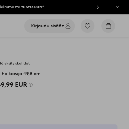
lleimmasta tuotteesta*
Sulje
Kirjaudu sisään
Siirry
Siirry
merkittyihin
ostoskori
suosikkituotteisiin
tä yksityiskohdat
halkaisija 49,5 cm
89,99 EUR