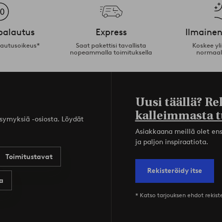
palautus
Express
Ilmainen
lautusoikeus*
Saat pakettisi tavallista
Koskee yl
nopeammalla toimituksella
normaal
Uusi täällä? Re
kalleimmasta t
ysymyksiä -osiosta. Löydät
Asiakkaana meillä olet ensi
ja paljon inspiraatiota.
Toimitustavat
Rekisteröidy itse
a
* Katso tarjouksen ehdot rekis