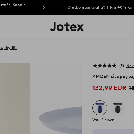
sta**. Koodi:
Oletko uusi täällä? Tilaa 40% ka
Jotex-
logo
–
siirry
aloitussivulle
kupöydät
3
Näy
AMDEN sivupöytä, 
132,99 EUR
1
Väri: Sininen