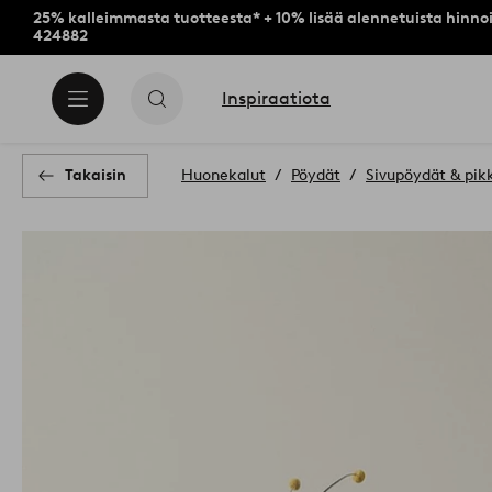
25% kalleimmasta tuotteesta* + 10% lisää alennetuista hinnoi
424882
Inspiraatiota
Takaisin
Huonekalut
Pöydät
Sivupöydät & pik