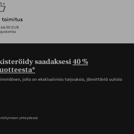
 toimitus
i 64,90 EUR
ipakettia
kisteröidy saadaksesi
40 %
uotteesta*
mmäinen, jolla on eksklusiivisia tarjouksia, jännittäviä uutisia
teröitymisen yhteydessä