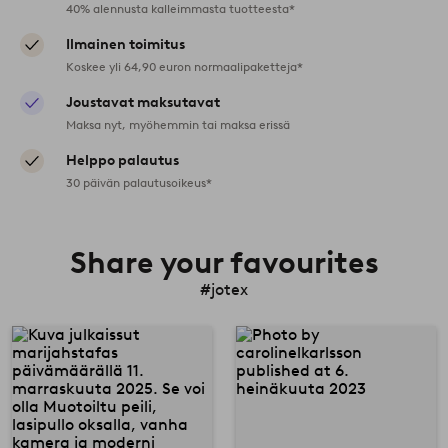
40% alennusta kalleimmasta tuotteesta*
Ilmainen toimitus
Koskee yli 64,90 euron normaalipaketteja*
Joustavat maksutavat
Maksa nyt, myöhemmin tai maksa erissä
Helppo palautus
30 päivän palautusoikeus*
Share your favourites
#jotex