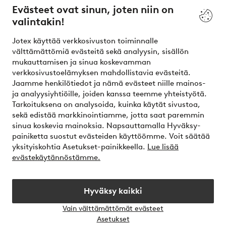
Evästeet ovat sinun, joten niin on
valintakin!
Asiakaspalvelu
Tilaukset
Maksutavat
T
Jotex käyttää verkkosivuston toiminnalle
välttämättömiä evästeitä sekä analyysin, sisällön
mukauttamisen ja sinua koskevamman
Omat sivut
verkkosivustoelämyksen mahdollistavia evästeitä.
Jaamme henkilötiedot ja nämä evästeet niille mainos-
Tietoa Jotexista
ja analyysiyhtiöille, joiden kanssa teemme yhteistyötä.
Tarkoituksena on analysoida, kuinka käytät sivustoa,
sekä edistää markkinointiamme, jotta saat paremmin
Palvelumme
sinua koskevia mainoksia. Napsauttamalla Hyväksy-
painiketta suostut evästeiden käyttöömme. Voit säätää
yksityiskohtia Asetukset-painikkeella.
Lue lisää
Ehdot
evästekäytännöstämme.
Ystävät
Hyväksy kaikki
Vain välttämättömät evästeet
Avaa
Asetukset
chat-
Turvalliset maksut – maksa nyt tai erissä