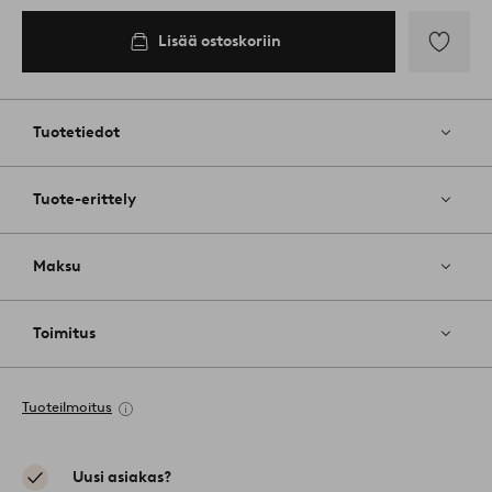
Lisää ostoskoriin
Lisää
suosikkeih
Tuotetiedot
Tuote-erittely
Maksu
Toimitus
Tuoteilmoitus
Uusi asiakas?