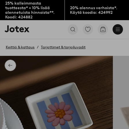
25% kalleimmasta
tuotteesta* + 10% lisää
20% alennus verhoista*.
alennetuista hinnoista**.
Käytä koodia: 424992
Koodi: 424882
Jotex-
Siirry
Siirry
logo
merkittyihin
ostoskoriin
–
suosikkituotteisiin
siirry
Keittiö & kattaus
Tarjottimet & tarjoiluvadit
aloitussivulle
Takaisin