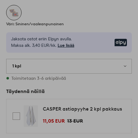
Väri: Sininen/vaaleanpunainen
Jaksota ostot eriin Elpyn avulla.
Elpy
Maksa alk. 3,40 EUR/kk.
Lue lisää
1 kpl
Varastossa
Toimitetaan 3-6 arkipäivää
Täydennä näillä
CASPER astiapyyhe 2 kpl pakkaus
11,05 EUR
13 EUR