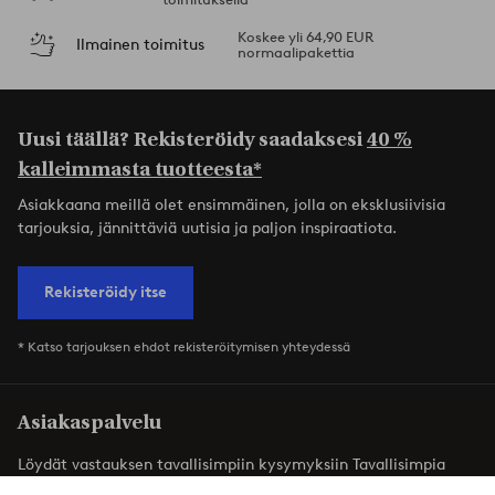
Koskee yli 64,90 EUR
Ilmainen toimitus
normaalipakettia
Uusi täällä? Rekisteröidy saadaksesi
40 %
kalleimmasta tuotteesta*
Asiakkaana meillä olet ensimmäinen, jolla on eksklusiivisia
tarjouksia, jännittäviä uutisia ja paljon inspiraatiota.
Rekisteröidy itse
* Katso tarjouksen ehdot rekisteröitymisen yhteydessä
Asiakaspalvelu
Löydät vastauksen tavallisimpiin kysymyksiin Tavallisimpia
kysymyksiä -osiosta. Löydät täältä myös yhteystietomme.