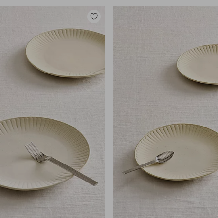
Lisää
suosikkeihin