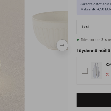
Jaksota ostot eriin 
Maksa alk. 4,50 EUR
1 kpl
Varastossa
Toimitetaan 3-6 a
Seuraava
Täydennä näillä
tuote
CA