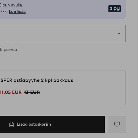
Elpyn avulla.
Elpy
/kk.
Lue lisää
rkipäivää
SPER astiapyyhe 2 kpl pakkaus
11,05 EUR
13 EUR
Lisää ostoskoriin
Lisää