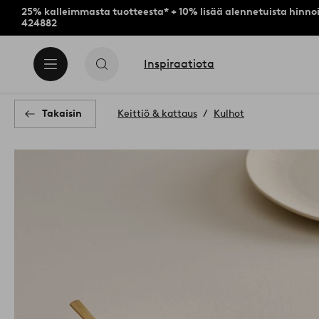
25% kalleimmasta tuotteesta* + 10% lisää alennetuista hinnoi
424882
Inspiraatiota
Takaisin
Keittiö & kattaus
Kulhot