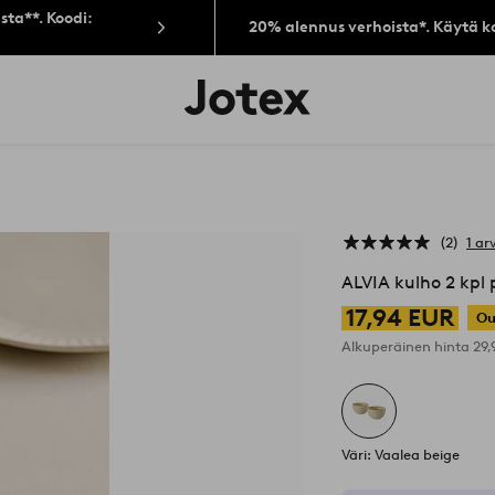
sta**. Koodi:
20% alennus verhoista*. Käytä k
Jotex-
logo
–
siirry
aloitussivulle
2
1 ar
ALVIA kulho 2 kpl
17,94 EUR
Ou
Alkuperäinen hinta
29
Väri: Vaalea beige