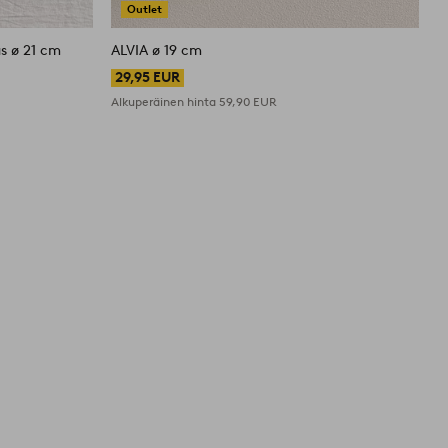
Outlet
us ø 21 cm
ALVIA ø 19 cm
A
29,95 EUR
Alkuperäinen hinta
59,90 EUR
A