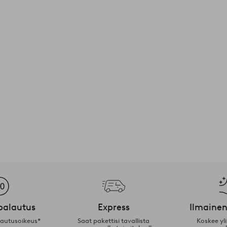
palautus
Express
Ilmainen
lautusoikeus*
Saat pakettisi tavallista
Koskee yl