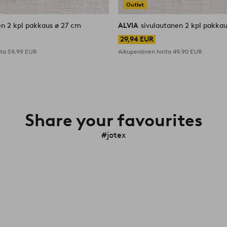
Outlet
en 2 kpl pakkaus ø 27 cm
ALVIA
sivulautanen 2 kpl pakka
29,94 EUR
nta
59,99 EUR
Alkuperäinen hinta
49,90 EUR
Share your favourites
#jotex