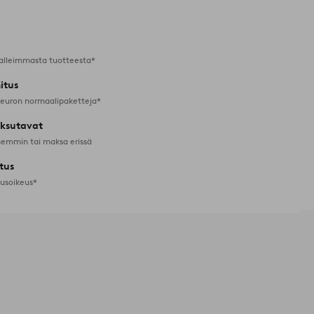
suosikkeihin
alleimmasta tuotteesta*
itus
 euron normaalipaketteja*
ksutavat
emmin tai maksa erissä
tus
tusoikeus*