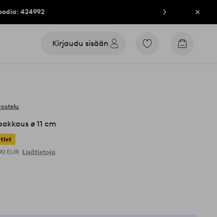
oodia: 424992
Sulje
Kirjaudu sisään
Siirry
Siirry
merkittyihin
ostoskori
suosikkituotteisiin
vostelu
 pakkaus ø 11 cm
tlet
,90 EUR
Lisätietoja