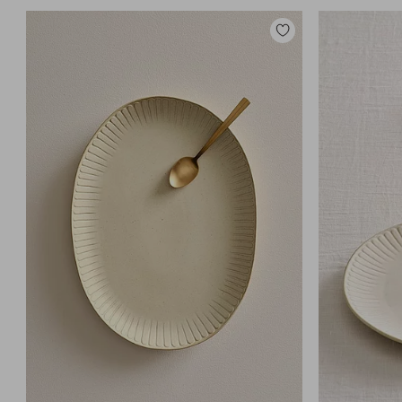
Lisää
suosikkeihin