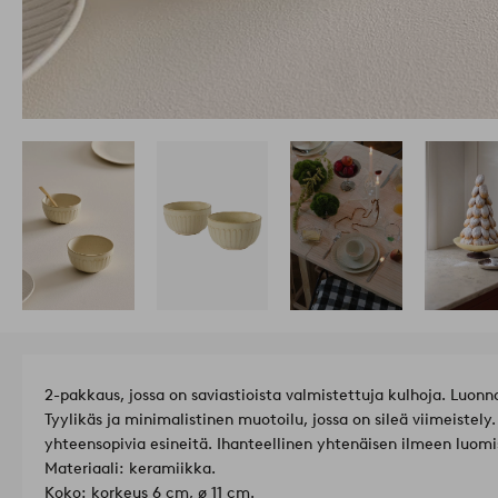
2-pakkaus, jossa on saviastioista valmistettuja kulhoja. Luonno
Tyylikäs ja minimalistinen muotoilu, jossa on sileä viimeistel
yhteensopivia esineitä. Ihanteellinen yhtenäisen ilmeen luomis
Materiaali: keramiikka.
Koko: korkeus 6 cm, ø 11 cm.