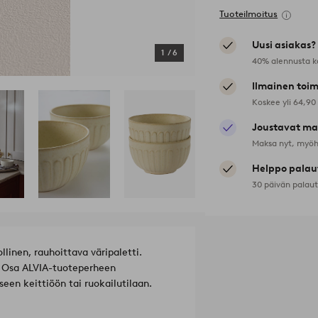
Tuoteilmoitus
Uusi asiakas?
1
/
6
40% alennusta k
Ilmainen toim
Koskee yli 64,90
Joustavat ma
Maksa nyt, myöh
Helppo palau
30 päivän palau
llinen, rauhoittava väripaletti.
y. Osa ALVIA-tuoteperheen
een keittiöön tai ruokailutilaan.