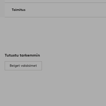
Valonlähde ei sisälly.
Tuotenumero: 2108848-01-0
Toimitus
Tutustu tarkemmin
Beiget valaisimet