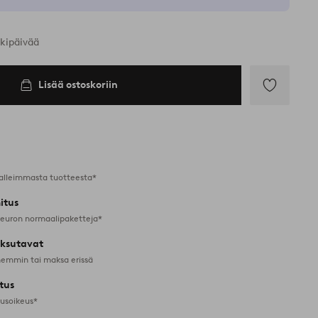
rkipäivää
Lisää ostoskoriin
Lisää
suosikkeihin
alleimmasta tuotteesta*
itus
 euron normaalipaketteja*
ksutavat
emmin tai maksa erissä
tus
tusoikeus*