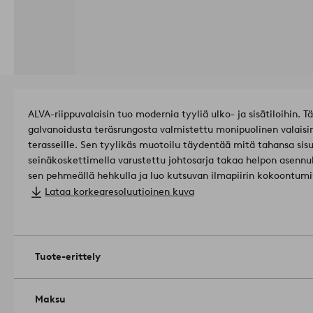
ALVA-riippuvalaisin tuo modernia tyyliä ulko- ja sisätiloihin.
galvanoidusta teräsrungosta valmistettu monipuolinen valaisin 
terasseille. Sen tyylikäs muotoilu täydentää mitä tahansa sis
seinäkoskettimella varustettu johtosarja takaa helpon asennuks
sen pehmeällä hehkulla ja luo kutsuvan ilmapiirin kokoontumisiin
maadoittamaton, luokka 2. EU-sääntöjen vuoksi tietyissä mais
Lataa korkearesoluutioinen kuva
Kattopistokkeen tulee olla maadoittamaton (luokka 2), ja se 
Materiaali lampunvarjostin: akryyli.
Lampunvarjostin: ø 50 cm, korkeus 50 cm.
Lampunkanta: E27.
Tuote-erittely
Lampunvarjostimen kiinnike: RengaskannatinE27: 809bf495b5
Vaikutus max: 15 w.
Valaisimessa on koukkukiinnitys.
Maksu