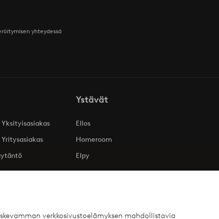
teröitymisen yhteydessä
Ystävät
 Yksityisasiakas
Ellos
 Yritysasiakas
Homeroom
äytäntö
Elpy
 koskevamman verkkosivustoelämyksen mahdollistavia