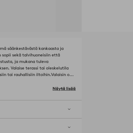
 Tämä säänkestävästä kankaasta ja
sopii sekä talvihuoneisiin että
ustusta, ja mukana tuleva
en. Valaise terassi tai oleskelutila
 tai rauhallisiin iltoihin.
Valaisin on
sa vaaditaan erillinen kattopistoke.
ostetaan erikseen.
Runko: Teräs.
Näytä lisää
1c997e.