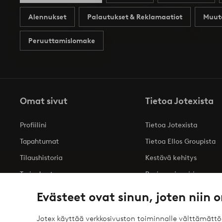
Alennukset
Palautukset & Reklamaatiot
Muut
Peruuttamislomake
Omat sivut
Tietoa Jotexista
Profiilini
Tietoa Jotexista
Tapahtumat
Tietoa Ellos Groupista
Tilaushistoria
Kestävä kehitys
Tarjoukset
Business inquiries
Saavutettavuusseloste
Evästeet ovat sinun, joten niin o
Jotex käyttää verkkosivuston toiminnalle välttämätt