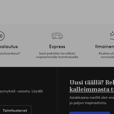
palautus
Express
Ilmainen
lautusoikeus*
Saat pakettisi tavallista
Koskee yl
nopeammalla toimituksella
normaal
Uusi täällä? Re
kalleimmasta t
ysymyksiä -osiosta. Löydät
Asiakkaana meillä olet ensi
ja paljon inspiraatiota.
Toimitustavat