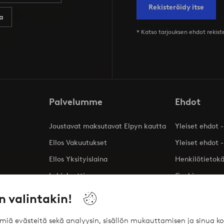
Rekisteröidy itse
a
* Katso tarjouksen ehdot rekis
Palvelumme
Ehdot
Joustavat maksutavat Elpyn kautta
Yleiset ehdot -
Ellos Vakuutukset
Yleiset ehdot -
Ellos Yksityislaina
Henkilötietok
Lahjakortti
Cookies
Affiliates
n valintakin!
ömiä evästeitä sekä analyysin, sisällön mukauttamisen ja sinua