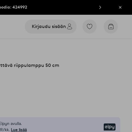
oodia: 424992
Sulje
Kirjaudu sisään
Siirry
Siirry
merkittyihin
ostoskori
suosikkituotteisiin
ettävä riippulamppu 50 cm
Elpyn avulla.
Elpy
UR/kk.
Lue lisää