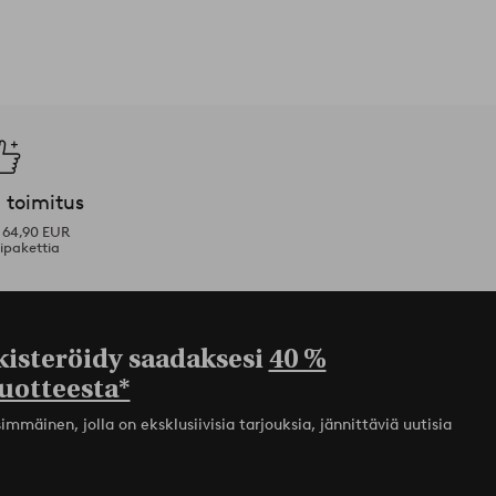
 toimitus
i 64,90 EUR
ipakettia
kisteröidy saadaksesi
40 %
uotteesta*
mmäinen, jolla on eksklusiivisia tarjouksia, jännittäviä uutisia