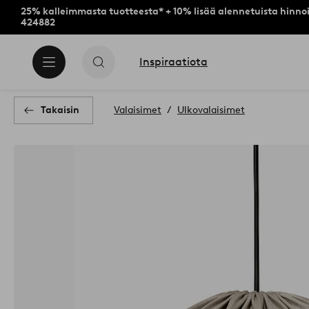
25% kalleimmasta tuotteesta* + 10% lisää alennetuista hinnoi
424882
Inspiraatiota
Takaisin
Valaisimet
Ulkovalaisimet