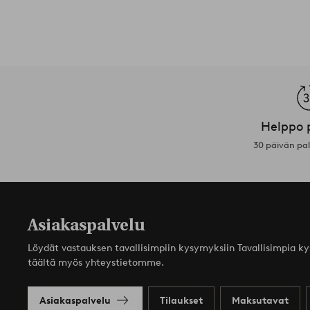
Helppo 
30 päivän pa
Asiakaspalvelu
Löydät vastauksen tavallisimpiin kysymyksiin Tavallisimpia k
täältä myös yhteystietomme.
Asiakaspalvelu
Tilaukset
Maksutavat