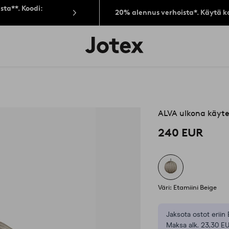
sta**. Koodi:
20% alennus verhoista*. Käytä k
Jotex-
logo
–
siirry
aloitussivulle
ALVA ulkona käyt
240 EUR
Väri: Etamiini Beige
Jaksota ostot eriin 
Maksa alk. 23,30 E