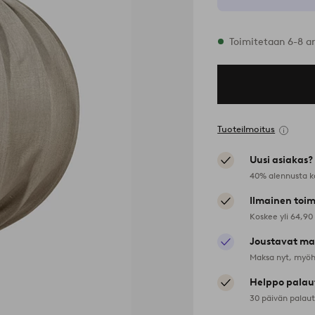
Varastossa
Toimitetaan 6-8 a
Tuoteilmoitus
Uusi asiakas?
40% alennusta k
Ilmainen toim
Koskee yli 64,90
Joustavat ma
Maksa nyt, myöh
Helppo palau
30 päivän palau