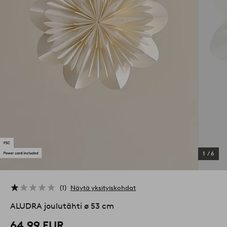
1
/
6
1
Näytä yksityiskohdat
ALUDRA joulutähti ø 53 cm
64,99 EUR