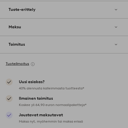
Tuote-erittely
Maksu
Toimitus
Tuoteilmoitus
Uusi asiakas?
40% alennusta kalleimmasta tuotteesta*
Ilmainen toimitus
Koskee yli 64,90 euron normaalipaketteja*
Joustavat maksutavat
Maksa nyt, myöhemmin tai maksa erissä