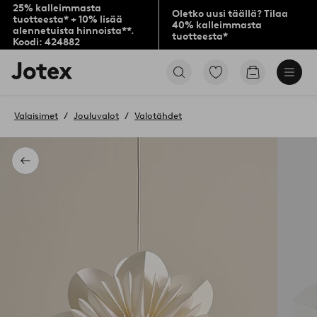
25% kalleimmasta
Oletko uusi täällä? Tilaa
tuotteesta* + 10% lisää
40% kalleimmasta
alennetuista hinnoista**.
tuotteesta*
Koodi: 424882
Jotex-
Siirry
Siirry
logo
merkittyihin
ostoskoriin
–
suosikkituotteisiin
siirry
Valaisimet
Jouluvalot
Valotähdet
aloitussivulle
Takaisin