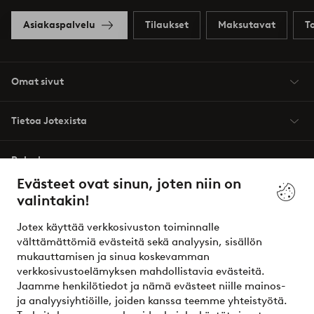
Asiakaspalvelu
Tilaukset
Maksutavat
T
Omat sivut
Tietoa Jotexista
Palvelumme
Evästeet ovat sinun, joten niin on
valintakin!
Ehdot
Jotex käyttää verkkosivuston toiminnalle
Ystävät
välttämättömiä evästeitä sekä analyysin, sisällön
mukauttamisen ja sinua koskevamman
verkkosivustoelämyksen mahdollistavia evästeitä.
Jaamme henkilötiedot ja nämä evästeet niille mainos-
Turvalliset maksut – maksa nyt tai erissä
ja analyysiyhtiöille, joiden kanssa teemme yhteistyötä.