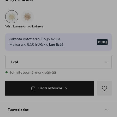
Väri: Luonnonvalkoinen
Jaksota ostot eriin Elpyn avulla.
Elpy
Maksa alk. 8,50 EUR/kk.
Lue lisää
1 kpl
Varastossa
Toimitetaan 3-6 arkipäivää
Lisää ostoskoriin
Lisää
suosikkeih
Tuotetiedot