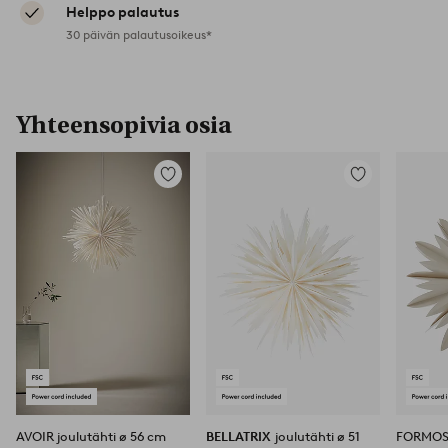
Helppo palautus
30 päivän palautusoikeus*
Yhteensopivia osia
Lisää
Lisää
suosikkeihin
suosikkeihin
AVOIR joulutähti ø 56 cm
BELLATRIX
joulutähti ø 51
FORMOSA