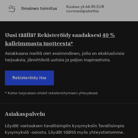
Koskee yli 64,90 EUR
Ilmainen toimitus
normaalipakettia
Uusi täällä? Rekisteröidy saadaksesi
40 %
kalleimmasta tuotteesta*
Asiakkaana meillä olet ensimmäinen, jolla on eksklusiivisia
tarjouksia, jännittäviä uutisia ja paljon inspiraatiota.
Rekisteröidy itse
* Katso tarjouksen ehdot rekisteröitymisen yhteydessä
Asiakaspalvelu
Löydät vastauksen tavallisimpiin kysymyksiin Tavallisimpia
kysymyksiä -osiosta. Löydät täältä myös yhteystietomme.