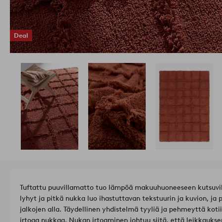
Deal
Tuftattu puuvillamatto tuo lämpöä makuuhuoneeseen kutsuvill
lyhyt ja pitkä nukka luo ihastuttavan tekstuurin ja kuvion, 
jalkojen alla. Täydellinen yhdistelmä tyyliä ja pehmeyttä kotii
irtoaa nukkaa. Nukan irtoaminen johtuu siitä, että leikkauk