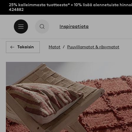
25% kalleimmasta tuotteesta* + 10% lisää alennetuista hinnoi
424882
Inspiraatiota
Takaisin
Matot
Puuvillamatot & räsymatot