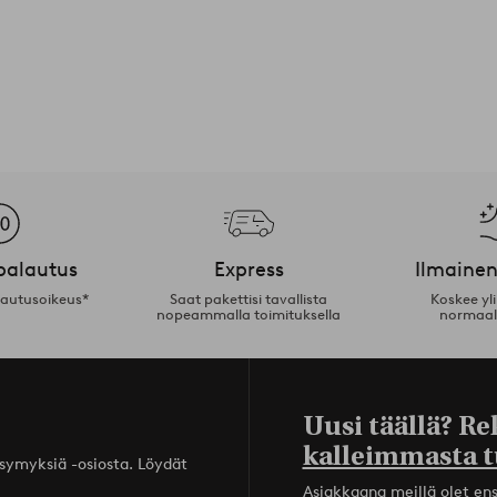
palautus
Express
Ilmainen
lautusoikeus*
Saat pakettisi tavallista
Koskee yl
nopeammalla toimituksella
normaal
Uusi täällä? Re
kalleimmasta t
ysymyksiä -osiosta. Löydät
Asiakkaana meillä olet ensi