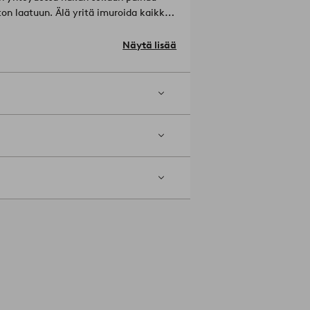
on laatuun. Älä yritä imuroida kaikkia
sesi mattoon kohdistuvaa rasitusta.
unat asettuvat lattiaa vasten, sillä
Näytä lisää
kallaan.
Materiaali: 100% Puuvilla.
jattomalla suulakkeella. Mahdolliset
sti. Voimakas auringonpaiste voi