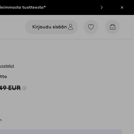
lleimmasta tuotteesta*
Sulje
Kirjaudu sisään
Siirry
Siirry
merkittyihin
ostoskori
suosikkituotteisiin
vostelut
tto
49 EUR
n