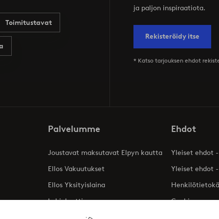
ja paljon inspiraatiota.
Toimitustavat
Rekisteröidy itse
a
* Katso tarjouksen ehdot rekis
Palvelumme
Ehdot
Joustavat maksutavat Elpyn kautta
Yleiset ehdot -
Ellos Vakuutukset
Yleiset ehdot -
Ellos Yksityislaina
Henkilötietok
Lahjakortti
Cookies
Affiliates