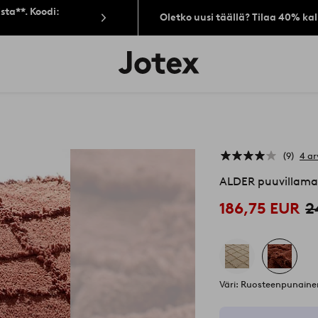
sta**. Koodi:
Oletko uusi täällä? Tilaa 40% ka
Jotex-
logo
–
siirry
aloitussivulle
9
4 ar
ALDER puuvillama
186,75 EUR
2
Väri: Ruosteenpunaine