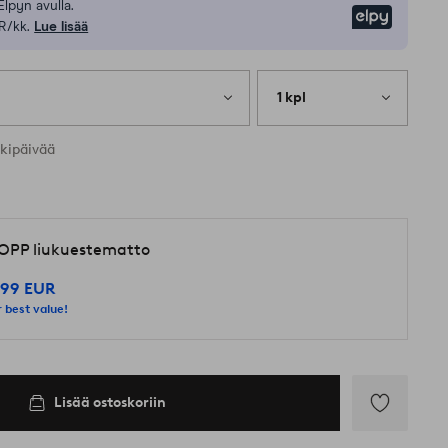
Elpyn avulla.
Elpy
R/kk.
Lue lisää
1 kpl
rkipäivää
OPP liukuestematto
,99 EUR
 best value!
Lisää ostoskoriin
Lisää