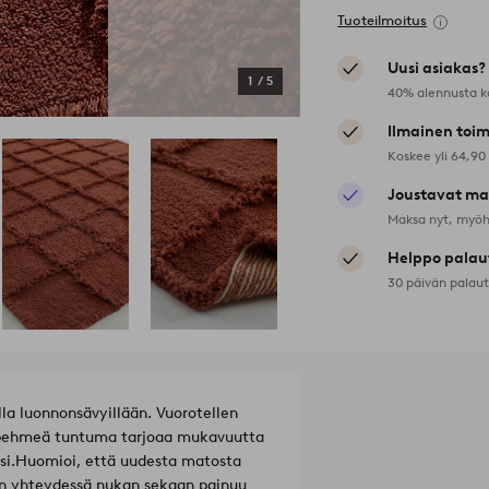
Tuoteilmoitus
Uusi asiakas?
1
/
5
40% alennusta k
Ilmainen toim
Koskee yli 64,90
Joustavat ma
Maksa nyt, myöh
Helppo palau
30 päivän palau
a luonnonsävyillään. Vuorotellen
ja pehmeä tuntuma tarjoaa mukavuutta
si.
Huomioi, että uudesta matosta
sen yhteydessä nukan sekaan painuu