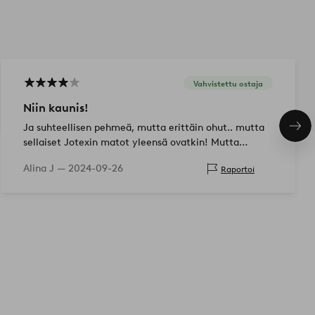
Vahvistettu ostaja
Niin kaunis!
Ja suhteellisen pehmeä, mutta erittäin ohut.. mutta
Seu
tuo
sellaiset Jotexin matot yleensä ovatkin! Mutta
olemme tyytyväisiä, olemme saaneet useita
Alina J —
2024-09-26
Raportoi
kohteliaisuuksia