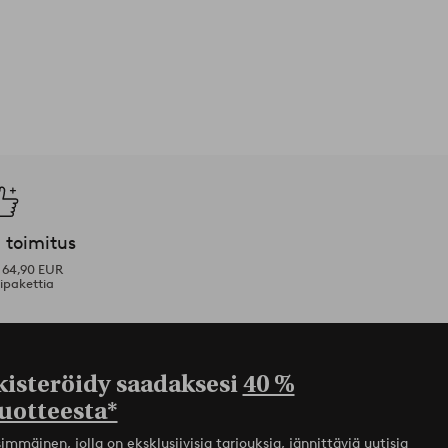
 toimitus
i 64,90 EUR
ipakettia
kisteröidy saadaksesi
40 %
uotteesta*
mmäinen, jolla on eksklusiivisia tarjouksia, jännittäviä uutisia