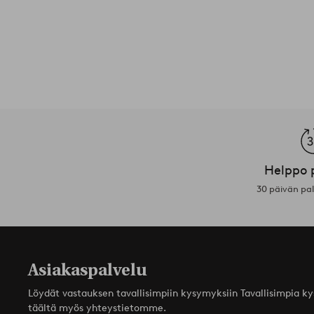
Helppo 
30 päivän pa
Asiakaspalvelu
Löydät vastauksen tavallisimpiin kysymyksiin Tavallisimpia k
täältä myös yhteystietomme.