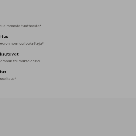
suosikkeihin
alleimmasta tuotteesta*
itus
 euron normaalipaketteja*
ksutavat
emmin tai maksa erissä
tus
tusoikeus*