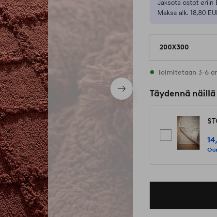
Jaksota ostot eriin 
Maksa alk. 18,80 EU
200X300
Varastossa
Toimitetaan 3-6 a
Seuraava
Täydennä näillä
tuote
ST
14
Our