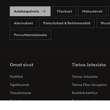
Asiakaspalvelu
Tilaukset
Maksutavat
Alennukset
Palautukset & Reklamaatiot
Muut
Peruuttamislomake
Omat sivut
Tietoa Jotexista
Profiilini
Tietoa Jotexista
Tapahtumat
Tietoa Ellos Groupista
Tilaushistoria
Kestävä kehitys
Tarjoukset
Business inquiries
Saavutettavuusseloste