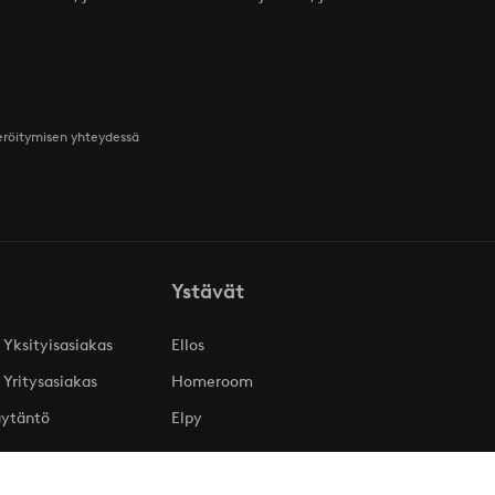
teröitymisen yhteydessä
Ystävät
 Yksityisasiakas
Ellos
 Yritysasiakas
Homeroom
äytäntö
Elpy