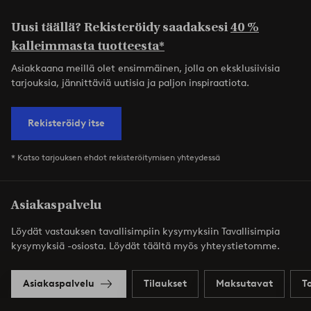
Uusi täällä? Rekisteröidy saadaksesi
40 %
kalleimmasta tuotteesta*
Asiakkaana meillä olet ensimmäinen, jolla on eksklusiivisia
tarjouksia, jännittäviä uutisia ja paljon inspiraatiota.
Rekisteröidy itse
* Katso tarjouksen ehdot rekisteröitymisen yhteydessä
Asiakaspalvelu
Löydät vastauksen tavallisimpiin kysymyksiin Tavallisimpia
kysymyksiä -osiosta. Löydät täältä myös yhteystietomme.
Asiakaspalvelu
Tilaukset
Maksutavat
T