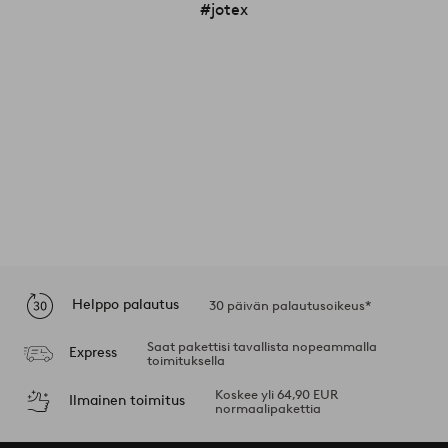
#jotex
Helppo palautus
30 päivän palautusoikeus*
Saat pakettisi tavallista nopeammalla
Express
toimituksella
Koskee yli 64,90 EUR
Ilmainen toimitus
normaalipakettia