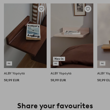
Lisää
Lisää
suosikkeihin
suosikkeihin
New in
ALBY Yöpöytä
ALBY Yöpöytä
ALBY Yö
59,99 EUR
59,99 EUR
59,99 E
Share your favourites