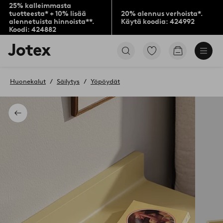
25% kalleimmasta
tuotteesta* + 10% lisää
20% alennus verhoista*.
alennetuista hinnoista**.
Käytä koodia: 424992
Koodi: 424882
Jotex-
Siirry
Siirry
logo
merkittyihin
ostoskoriin
–
suosikkituotteisiin
siirry
Huonekalut
Säilytys
Yöpöydät
aloitussivulle
Takaisin