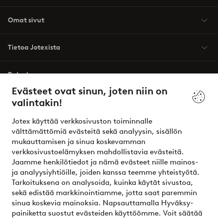
Omat sivut
Tietoa Jotexista
Palvelumme
Evästeet ovat sinun, joten niin on
valintakin!
Ehdot
Jotex käyttää verkkosivuston toiminnalle
Ystävät
välttämättömiä evästeitä sekä analyysin, sisällön
mukauttamisen ja sinua koskevamman
verkkosivustoelämyksen mahdollistavia evästeitä.
Jaamme henkilötiedot ja nämä evästeet niille mainos-
Turvalliset maksut – maksa nyt tai erissä
ja analyysiyhtiöille, joiden kanssa teemme yhteistyötä.
Tarkoituksena on analysoida, kuinka käytät sivustoa,
Haluatko tietää
lisää maksuvaihtoehdoistamme
?
sekä edistää markkinointiamme, jotta saat paremmin
elpy
sinua koskevia mainoksia. Napsauttamalla Hyväksy-
painiketta suostut evästeiden käyttöömme. Voit säätää