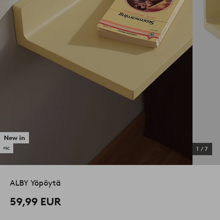
New in
1
/
7
ALBY Yöpöytä
59,99 EUR