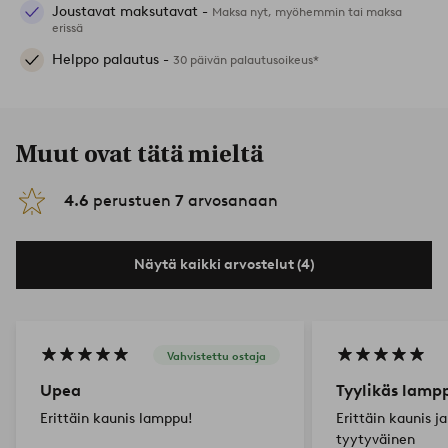
Joustavat maksutavat -
Maksa nyt, myöhemmin tai maksa
erissä
Helppo palautus -
30 päivän palautusoikeus*
Muut ovat tätä mieltä
4.6
perustuen
7
arvosanaan
Näytä kaikki arvostelut (4)
Vahvistettu ostaja
Upea
Tyylikäs lamp
Erittäin kaunis lamppu!
Erittäin kaunis ja
tyytyväinen