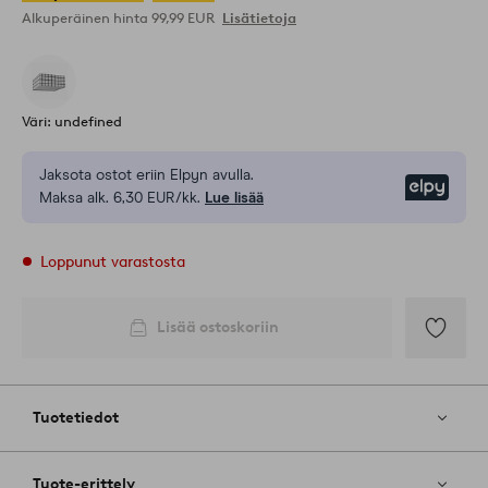
Alkuperäinen hinta
99,99 EUR
Lisätietoja
Väri: undefined
Jaksota ostot eriin Elpyn avulla.
Elpy
Maksa alk. 6,30 EUR/kk.
Lue lisää
Loppunut varastosta
Lisää ostoskoriin
Lisää
suosikkeih
Tuotetiedot
Tuote-erittely