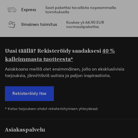
Saat pakettisi tavallista nopeammalla
Express
toimituksella
Koskee yli 64,90 EUR
Ilmainen toimitus
normaalipakettia
Uusi täällä? Rekisteröidy saadaksesi
40 %
kalleimmasta tuotteesta*
Asiakkaana meillä olet ensimmäinen, jolla on eksklusiivisia
tarjouksia, jännittäviä uutisia ja paljon inspiraatiota.
Rekisteröidy itse
* Katso tarjouksen ehdot rekisteröitymisen yhteydessä
Asiakaspalvelu