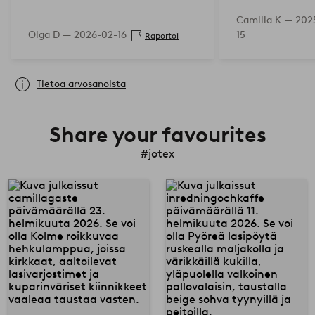
Camilla K —
2025
Olga D —
2026-02-16
15
Raportoi
Tietoa arvosanoista
Share your favourites
#jotex