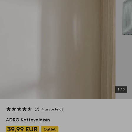
1
/
5
7
4 arvostelut
ADRO Kattovalaisin
39,99 EUR
Outlet