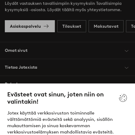
Löydät vastauksen tavallisimpiin kysymyksiin Tavallisimpia
kysymyksiä -osiosta. Löydät täältä myös yhteystietomme.
Asiakaspalvelu
Tilaukset
Maksutavat
T
Omat sivut
Tietoa Jotexista
Palvelumme
Evästeet ovat sinun, joten niin on
valintakin!
Ehdot
Jotex käyttää verkkosivuston toiminnalle
Ystävät
välttämättömiä evästeitä sekä analyysin, sisällön
mukauttamisen ja sinua koskevamman
verkkosivustoelämyksen mahdollistavia evästeitä.