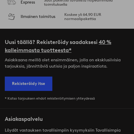
Saat pakettisi tavallista nopeammalla
Express
toimituksella
Koskee yli 64,90 EUR
Ilmainen toimitus
normaalipakettia
Uusi täällä? Rekisteröidy saadaksesi
40 %
kalleimmasta tuotteesta*
Asiakkaana meillä olet ensimmäinen, jolla on eksklusiivisia
tarjouksia, jännittäviä uutisia ja paljon inspiraatiota.
Rekisteröidy itse
* Katso tarjouksen ehdot rekisteröitymisen yhteydessä
Asiakaspalvelu
Löydät vastauksen tavallisimpiin kysymyksiin Tavallisimpia