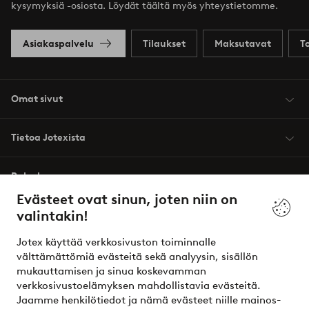
kysymyksiä -osiosta. Löydät täältä myös yhteystietomme.
Asiakaspalvelu
Tilaukset
Maksutavat
T
Omat sivut
Tietoa Jotexista
Palvelumme
Evästeet ovat sinun, joten niin on
valintakin!
Ehdot
Jotex käyttää verkkosivuston toiminnalle
Ystävät
välttämättömiä evästeitä sekä analyysin, sisällön
mukauttamisen ja sinua koskevamman
verkkosivustoelämyksen mahdollistavia evästeitä.
Jaamme henkilötiedot ja nämä evästeet niille mainos-