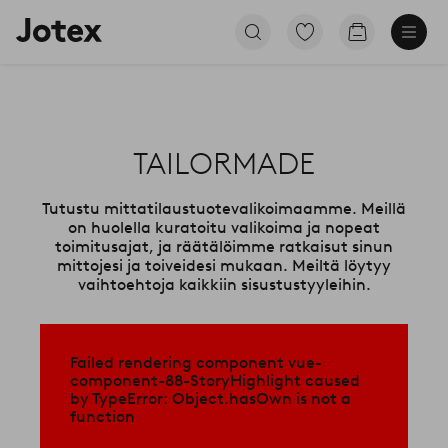
TAILORMADE
Tutustu mittatilaustuotevalikoimaamme. Meillä
on huolella kuratoitu valikoima ja nopeat
toimitusajat, ja räätälöimme ratkaisut sinun
mittojesi ja toiveidesi mukaan. Meiltä löytyy
vaihtoehtoja kaikkiin sisustustyyleihin.
Failed rendering component vue-
component-88-StoryHighlight caused
by TypeError: Object.hasOwn is not a
function