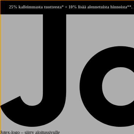
25% kalleimmasta tuotteesta* + 10% lisää alennetuista hinnoista**.
Jotex-logo – siirry aloitussivulle