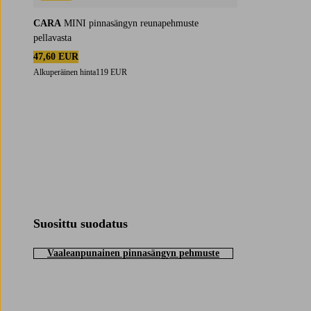
CARA
MINI pinnasängyn reunapehmuste
pellavasta
47,60 EUR
Alkuperäinen hinta
119 EUR
Suosittu suodatus
Vaaleanpunainen pinnasängyn pehmuste