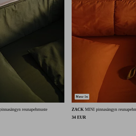
New in
pinnasängyn reunapehmuste
ZACK
MINI pinnasängyn reunapeh
34 EUR