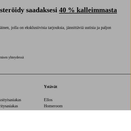
isteröidy saadaksesi
40 % kalleimmasta
nen, jolla on eksklusiivisia tarjouksia, jännittäviä uutisia ja paljon
ymisen yhteydessä
Ystävät
ksityisasiakas
Ellos
ritysasiakas
Homeroom
äntö
Elpy