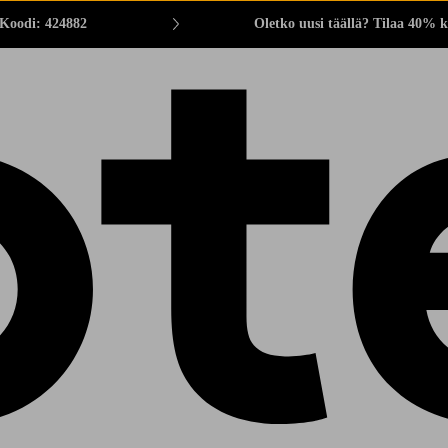
 Koodi: 424882
Oletko uusi täällä? Tilaa 40% k