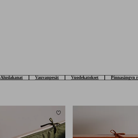
Aluslakanat
Vauvanpesät
Vuodekatokset
Pinnasängyn 
Lisää suosikkeihin