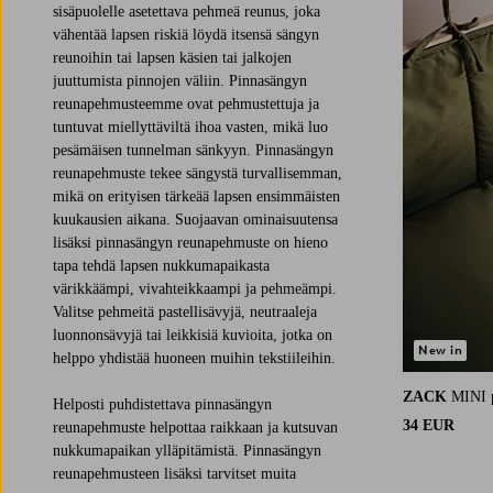
sisäpuolelle asetettava pehmeä reunus, joka
vähentää lapsen riskiä löydä itsensä sängyn
reunoihin tai lapsen käsien tai jalkojen
juuttumista pinnojen väliin. Pinnasängyn
reunapehmusteemme ovat pehmustettuja ja
tuntuvat miellyttäviltä ihoa vasten, mikä luo
pesämäisen tunnelman sänkyyn. Pinnasängyn
reunapehmuste tekee sängystä turvallisemman,
mikä on erityisen tärkeää lapsen ensimmäisten
kuukausien aikana. Suojaavan ominaisuutensa
lisäksi pinnasängyn reunapehmuste on hieno
tapa tehdä lapsen nukkumapaikasta
värikkäämpi, vivahteikkaampi ja pehmeämpi.
Valitse pehmeitä pastellisävyjä, neutraaleja
luonnonsävyjä tai leikkisiä kuvioita, jotka on
New in
helppo yhdistää huoneen muihin tekstiileihin.
ZACK
MINI 
Helposti puhdistettava pinnasängyn
34 EUR
reunapehmuste helpottaa raikkaan ja kutsuvan
nukkumapaikan ylläpitämistä. Pinnasängyn
reunapehmusteen lisäksi tarvitset muita