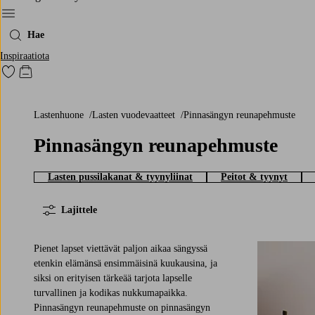
Menu
Hae
Inspiraatiota
Siirry merkittyihin suosikkituotteisiin
Siirry ostoskoriin
Lastenhuone
Lasten vuodevaatteet
Pinnasängyn reunapehmuste
Pinnasängyn reunapehmuste
Lasten pussilakanat & tyynyliinat
Peitot & tyynyt
Lajittele
Pienet lapset viettävät paljon aikaa sängyssä
etenkin elämänsä ensimmäisinä kuukausina, ja
siksi on erityisen tärkeää tarjota lapselle
turvallinen ja kodikas nukkumapaikka.
Pinnasängyn reunapehmuste on pinnasängyn