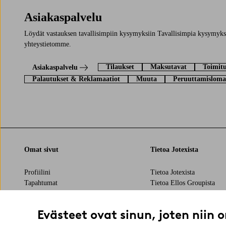
Asiakaspalvelu
Löydät vastauksen tavallisimpiin kysymyksiin Tavallisimpia kysymyksi
yhteystietomme.
Tilaukset
Maksutavat
Toimitu
Asiakaspalvelu
Palautukset & Reklamaatiot
Muuta
Peruuttamisloma
Omat sivut
Tietoa Jotexista
Profiilini
Tietoa Jotexista
Tapahtumat
Tietoa Ellos Groupista
Tilaushistoria
Kestävä kehitys
Tarjoukset
Business inquiries
Evästeet ovat sinun, joten niin o
Saavutettavuusseloste