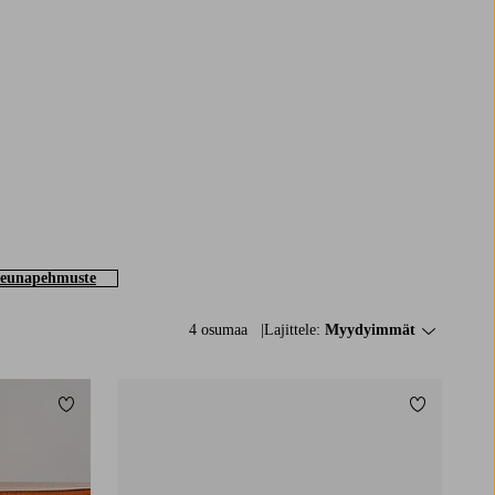
reunapehmuste
4 osumaa
Lajittele:
Myydyimmät
Lisää suosikkeihin
Lisää suosi