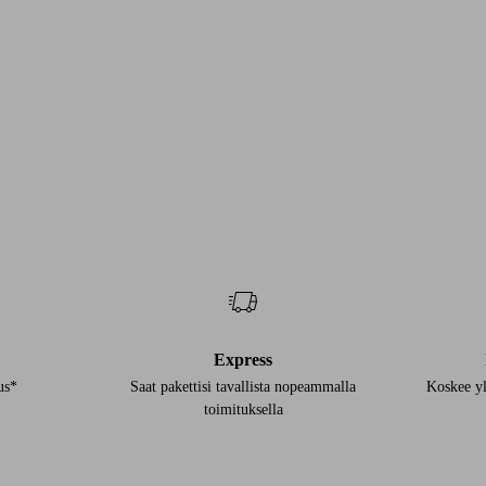
Express
us*
Saat pakettisi tavallista nopeammalla
Koskee yl
toimituksella