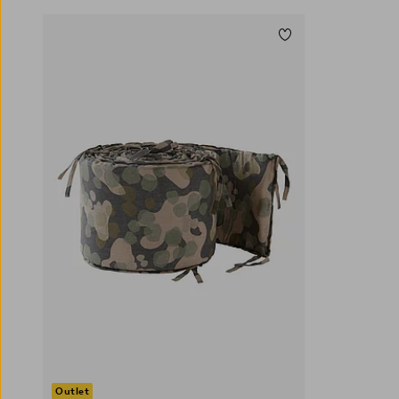
tekstiilejä, kuten pehmeän aluslakanan,
tyynyliinan ja pussilakanan. Meiltä löydät
Lisää suosikkeihin
meiltä laajan valikoiman erivärisiä, erikokoisia
ja eri materiaaleista valmistettuja
lasten
vuodevaatteita
, jotta voit halutessasi sijata
kaikkien perheenjäsenten sängyt samaan
tyyliin. Valitsemalla pinnasängyn
reunapehmusteen, yhteensopivat lasten
vuodevaatteet ja lastenhuoneeseen sopivan
pinnasängyn
saat huoneen, missä lapsi nukkuu
hyvin ja tuntee olonsa turvalliseksi ja
levänneeksi yö toisensa jälkeen.
Outlet