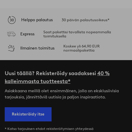
Helppo palautus
30 päivän palautusoikeus*
Saat pakettisi tavallista nopeammalla
Express
toimituksella
Koskee yli 64,90 EUR
Ilmainen toimitus
normaalipakettia
Uusi täällä? Rekisteröidy saadaksesi
40 %
kalleimmasta tuotteesta*
Asiakkaana meillä olet ensimmäinen, jolla on eksklusiivisia
tarjouksia, jännittäviä uutisia ja paljon inspiraatiota.
Rekisteröidy itse
* Katso tarjouksen ehdot rekisteröitymisen yhteydessä