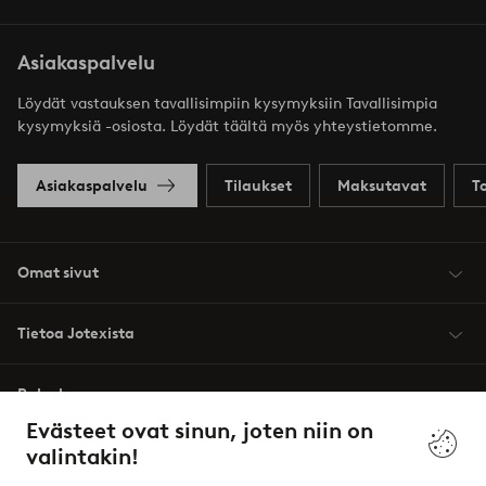
Asiakaspalvelu
Löydät vastauksen tavallisimpiin kysymyksiin Tavallisimpia
kysymyksiä -osiosta. Löydät täältä myös yhteystietomme.
Asiakaspalvelu
Tilaukset
Maksutavat
T
Omat sivut
Tietoa Jotexista
Palvelumme
Evästeet ovat sinun, joten niin on
valintakin!
Ehdot