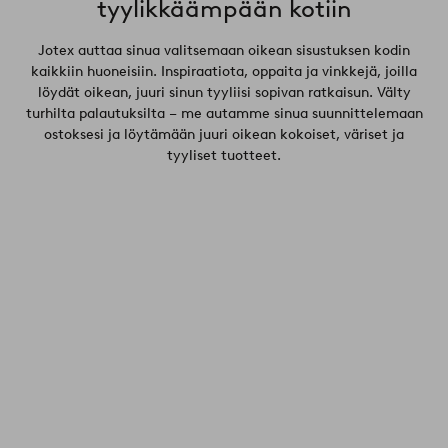
tyylikkäämpään kotiin
Jotex auttaa sinua valitsemaan oikean sisustuksen kodin
kaikkiin huoneisiin. Inspiraatiota, oppaita ja vinkkejä, joilla
löydät oikean, juuri sinun tyyliisi sopivan ratkaisun. Välty
turhilta palautuksilta – me autamme sinua suunnittelemaan
ostoksesi ja löytämään juuri oikean kokoiset, väriset ja
tyyliset tuotteet.