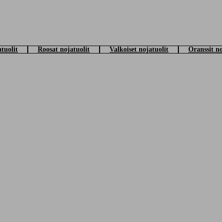
pieni lukunurkkaus
sivupöydän
ja
lattiavalaisimen
avulla. Pehmeä
tyyny
ja torkku
ista pieniin nojatuoleihin, käsinojilla tai ilman käsinojia. Täältä löydät sekä ed
tuolit
Roosat nojatuolit
Valkoiset nojatuolit
Oranssit no