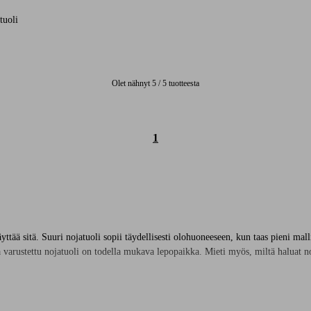
3 arvosanaan
tuoli
Olet nähnyt 5 / 5 tuotteesta
1
ttää sitä. Suuri nojatuoli sopii täydellisesti olohuoneeseen, kun taas pieni mal
lla varustettu nojatuoli on todella mukava lepopaikka. Mieti myös, miltä haluat