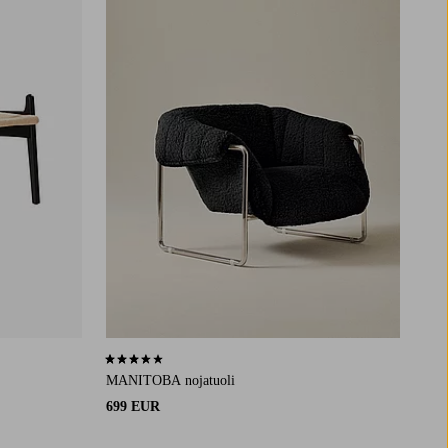
3,6 perustuen 27 arvosanaan
MANITOBA nojatuoli
699 EUR