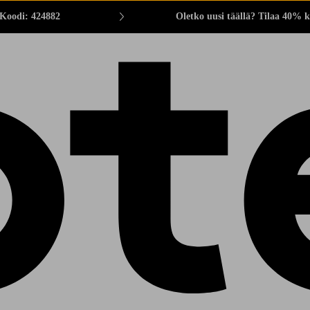
 Koodi: 424882
Oletko uusi täällä? Tilaa 40% k