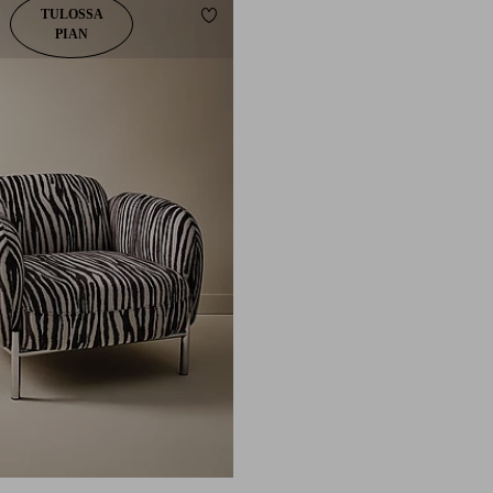
TULOSSA
Lisää suosikkeihin
PIAN