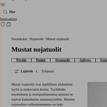
Menu
Hae
Inspiraatiota
Siirry merkittyihin suosikkituotteisiin
Siirry ostoskoriin
Huonekalut
Nojatuolit
Mustat nojatuolit
Mustat nojatuolit
Pöydät
Penkit
Nojatuolit
Säilytys
Etei
Lajittele
Tyhjennä
1
Mustat nojatuolit ovat täydellinen yhdistelmä
tyyliä ja mukavuutta kotiisi. Tyylikkään
muotoilunsa ja monipuolisuutensa ansiosta ne
sopivat kaikenlaisiin sisustustyyleihin. Mustien
nojatuolien valikoimassamme on laaja