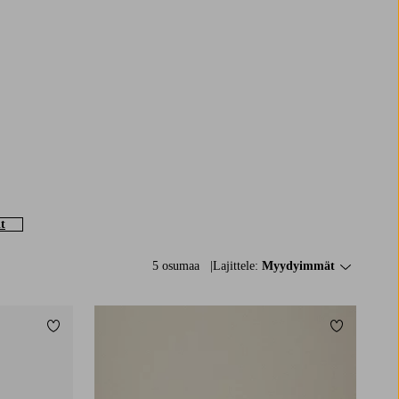
t
5 osumaa
Lajittele:
Myydyimmät
Lisää suosikkeihin
Lisää suosi