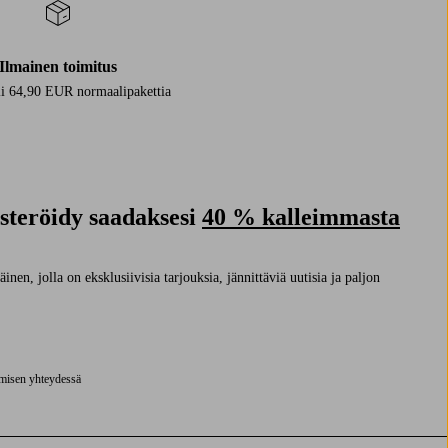
Ilmainen toimitus
i 64,90 EUR normaalipakettia
isteröidy saadaksesi
40 % kalleimmasta
nen, jolla on eksklusiivisia tarjouksia, jännittäviä uutisia ja paljon
ymisen yhteydessä