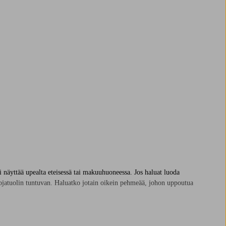
li näyttää upealta eteisessä tai makuuhuoneessa. Jos haluat luoda
 nojatuolin tuntuvan. Haluatko jotain oikein pehmeää, johon uppoutua