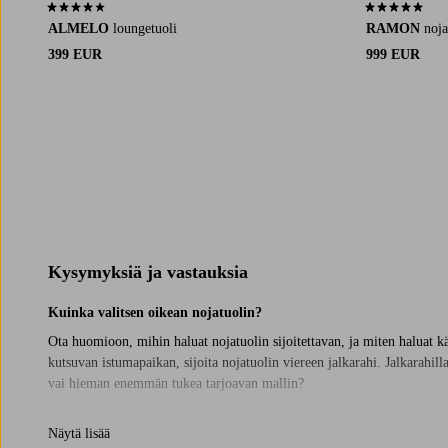
4,0 perustuen 23 arvosanaan
5,0 perustuen 
ALMELO
loungetuoli
RAMON
noja
399 EUR
999 EUR
Kysymyksiä ja vastauksia
Kuinka valitsen oikean nojatuolin?
Ota huomioon, mihin haluat nojatuolin sijoitettavan, ja miten haluat käy
kutsuvan istumapaikan, sijoita nojatuolin viereen jalkarahi. Jalkarahi
vai hieman enemmän tukea tarjoavan mallin?
Luo oma rentoutumispaikkasi
Näytä lisää