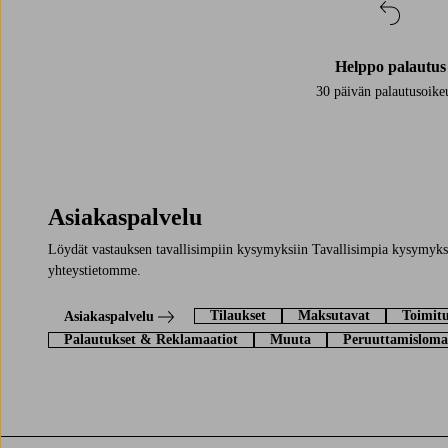
Helppo palautus
30 päivän palautusoike
Asiakaspalvelu
Löydät vastauksen tavallisimpiin kysymyksiin Tavallisimpia kysymyksi
yhteystietomme.
Tilaukset
Maksutavat
Toimitu
Asiakaspalvelu
Palautukset & Reklamaatiot
Muuta
Peruuttamisloma