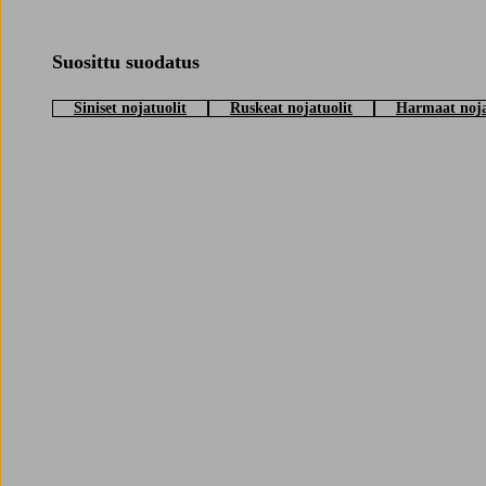
Sijoita nojatuoli ikkunan viereen nauttiaksesi luonnonvalosta tai luo 
taukoon keskellä päivää. Jotexilta löydät kaikkea aina suurista nojatuole
tyylin tahansa, niin nojatuolista tulee nopeasti kodin suosikkipaikka.
Suosittu suodatus
Siniset nojatuolit
Ruskeat nojatuolit
Harmaat noja
Trustpilot