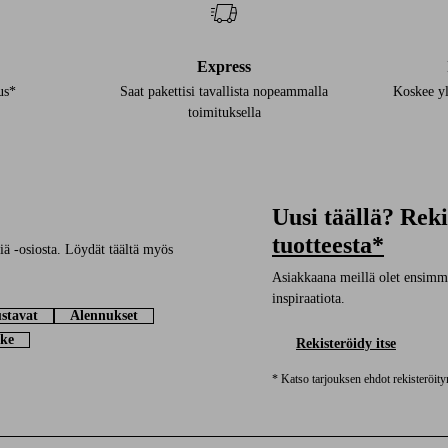
Express
us*
Saat pakettisi tavallista nopeammalla
Koskee yl
toimituksella
Uusi täällä? Rek
tuotteesta*
ä -osiosta. Löydät täältä myös
Asiakkaana meillä olet ensimmäi
inspiraatiota.
stavat
Alennukset
ke
Rekisteröidy itse
* Katso tarjouksen ehdot rekisteröit