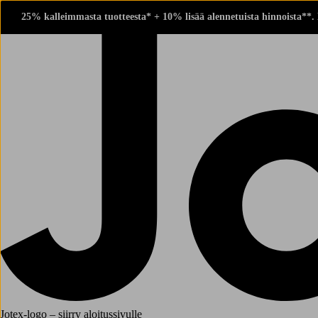
25% kalleimmasta tuotteesta* + 10% lisää alennetuista hinnoista**.
Jotex-logo – siirry aloitussivulle