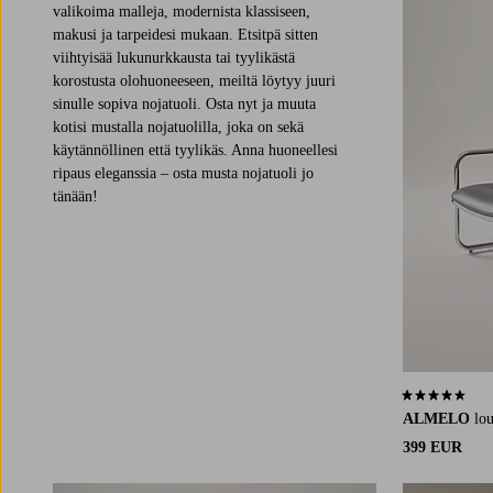
valikoima malleja, modernista klassiseen,
makusi ja tarpeidesi mukaan. Etsitpä sitten
viihtyisää lukunurkkausta tai tyylikästä
korostusta olohuoneeseen, meiltä löytyy juuri
sinulle sopiva nojatuoli. Osta nyt ja muuta
kotisi mustalla nojatuolilla, joka on sekä
käytännöllinen että tyylikäs. Anna huoneellesi
ripaus eleganssia – osta musta nojatuoli jo
tänään!
4,3 perustuen 
ALMELO
lo
399 EUR