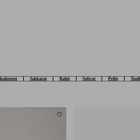
skalusteet
Jakkarat
Rahit
Sohvat
Peilit
Tuoli
Lisää suosikkeihin