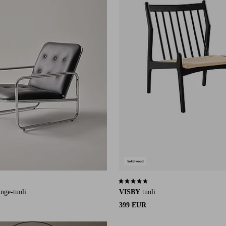
9 arvosanaan
4,4 perustuen 32 arvosanaan
unge-tuoli
VISBY
tuoli
399 EUR