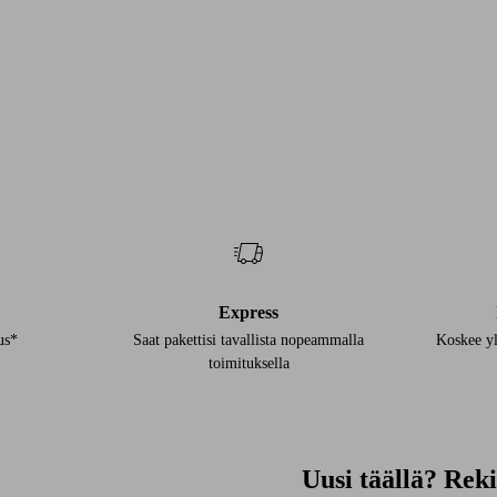
Express
us*
Saat pakettisi tavallista nopeammalla
Koskee yl
toimituksella
Uusi täällä? Rek