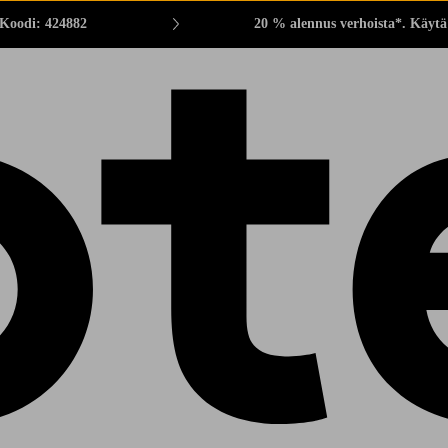
 Koodi: 424882
20 % alennus verhoista*. Käytä