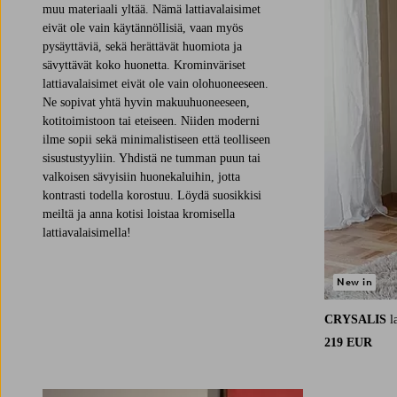
muu materiaali yltää. Nämä lattiavalaisimet
eivät ole vain käytännöllisiä, vaan myös
pysäyttäviä, sekä herättävät huomiota ja
sävyttävät koko huonetta. Krominväriset
lattiavalaisimet eivät ole vain olohuoneeseen.
Ne sopivat yhtä hyvin makuuhuoneeseen,
kotitoimistoon tai eteiseen. Niiden moderni
ilme sopii sekä minimalistiseen että teolliseen
sisustustyyliin. Yhdistä ne tumman puun tai
valkoisen sävyisiin huonekaluihin, jotta
kontrasti todella korostuu. Löydä suosikkisi
meiltä ja anna kotisi loistaa kromisella
lattiavalaisimella!
New in
CRYSALIS
l
219 EUR