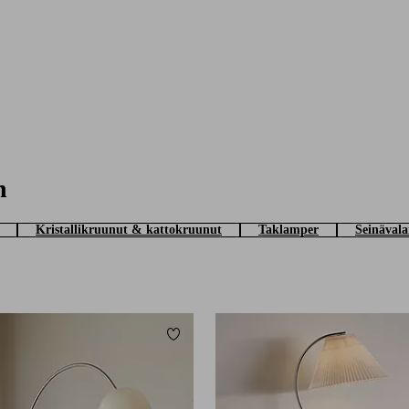
n
Kristallikruunut & kattokruunut
Taklamper
Seinävala
Lisää suosikkeihin