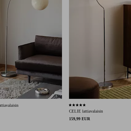
attiavalaisin
5,0 perustuen 1 arvosanaan
CELIE lattiavalaisin
159,99 EUR