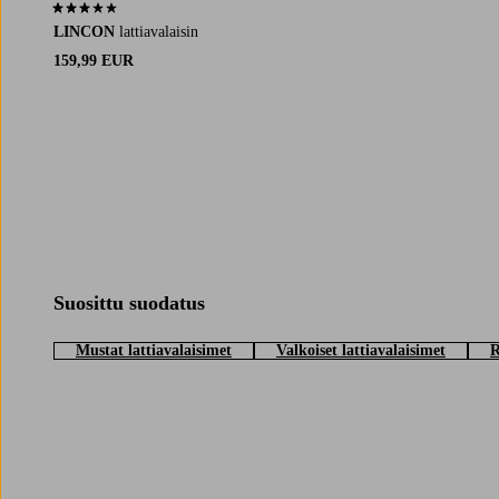
3,0 perustuen 1 arvosanaan
LINCON
lattiavalaisin
159,99 EUR
Suosittu suodatus
Mustat lattiavalaisimet
Valkoiset lattiavalaisimet
R
Trustpilot