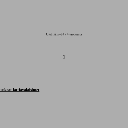
Olet nähnyt 4 / 4 tuotteesta
1
uskeat lattiavalaisimet