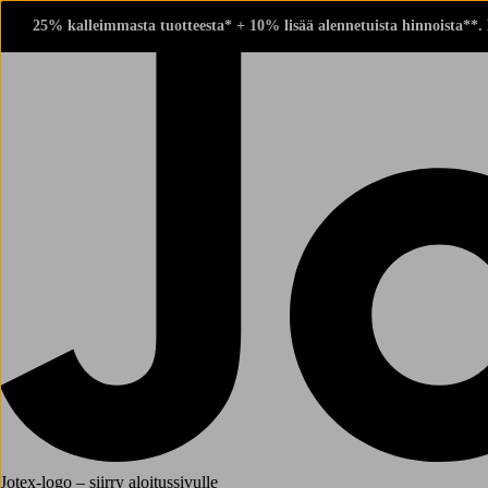
25% kalleimmasta tuotteesta* + 10% lisää alennetuista hinnoista**.
Jotex-logo – siirry aloitussivulle