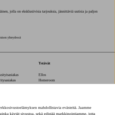
nen, jolla on eksklusiivisia tarjouksia, jännittäviä uutisia ja paljon
ymisen yhteydessä
Ystävät
ksityisasiakas
Ellos
ritysasiakas
Homeroom
äntö
Elpy
verkkosivustoelämyksen mahdollistavia evästeitä. Jaamme
kuinka käytät sivustoa, sekä edistää markkinointiamme, jotta