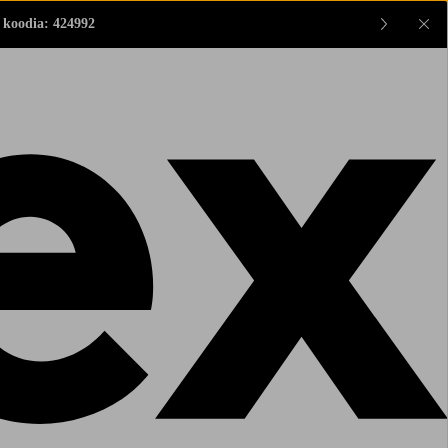
 koodia: 424992
Sul