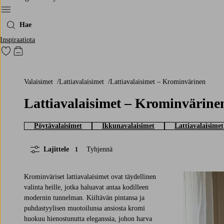
Menu
Hae
Inspiraatiota
Siirry merkittyihin suosikkituotteisiin
Siirry ostoskoriin
Valaisimet
Lattiavalaisimet
Lattiavalaisimet – Krominvärinen
Lattiavalaisimet – Krominvärine
Pöytävalaisimet
Ikkunavalaisimet
Lattiavalaisimet
Lajittele
Tyhjennä
1
Krominväriset lattiavalaisimet ovat täydellinen
valinta heille, jotka haluavat antaa kodilleen
modernin tunnelman. Kiiltävän pintansa ja
puhdastyylisen muotoilunsa ansiosta kromi
huokuu hienostunutta eleganssia, johon harva