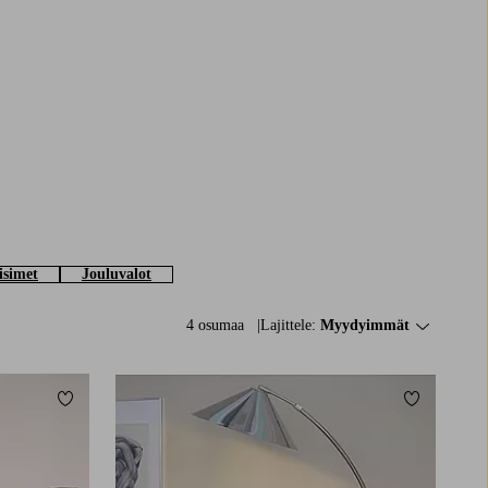
isimet
Jouluvalot
4 osumaa
Lajittele:
Myydyimmät
Lisää suosikkeihin
Lisää suosi