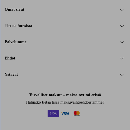
Omat sivut
Tietoa Jotexista
Palvelumme
Ehdot
Ystävät
Turvalliset maksut – maksa nyt tai erissä
Haluatko tietää
lisää maksuvaihtoehdoistamme
?
elpy
visa
mastercard