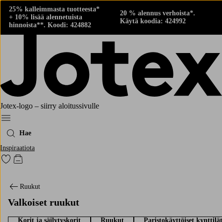
25% kalleimmasta tuotteesta*
20 % alennus verhoista*.
+ 10% lisää alennetuista
Käytä koodia: 424992
hinnoista**. Koodi: 424882
Jotex-logo – siirry aloitussivulle
Menu
Hae
Inspiraatiota
Siirry merkittyihin suosikkituotteisiin
Siirry ostoskoriin
Ruukut
Valkoiset ruukut
Korit ja säilytyskorit
Ruukut
Paristokäyttöiset kynttilä