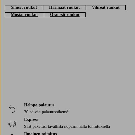
Siniset ruukut
Harmaat ruukut
Vihreät ruukut
Mustat ruukut
Oranssit ruukut
Trustpilot
Helppo palautus
30 päivän palautusoikeus*
Express
Saat pakettisi tavallista nopeammalla toimituksella
Ilmainen toimitus