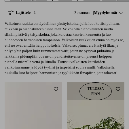
Lajittele
3 osumaa
Lajittele:
Myydyimmät
1
Valkoinen ruukku on täydellinen yksityiskohta, jolla luot kotiisi puhtaan,
raikkaan ja hienostuneen tunnelman. Se voi olla hienovarainen mutta
silmiinpistävä yksityiskohta, joka korostaa kasvien kauneutta ja luo
huoneeseen harmonisen tasapainon. Valkoisten ruukkujen etuna on myös se,
että ne ovat erittäin helppohoitoisia. Valkoiset pinnat eivät näytä likaa ja
pölyä yhtä paljon kuin tummemmat värit, joten ne pysyvät puhtaina ja
raikkaina pidempään. Jos ne on puhdistettava, se on yleensä helppoa
pienellä määrällä vettä ja liinalla. Tutustu valkoisten kattiloiden
valikoimaamme ja löydä tyyliisi ja tarpeisiisi sopiva malli. Valkoisella
ruukulla luot helposti harmonisen ja tyylikkään ilmapiirin, jota rakastat!
TULOSSA
Lisää suosikkeihin
Lisää 
PIAN