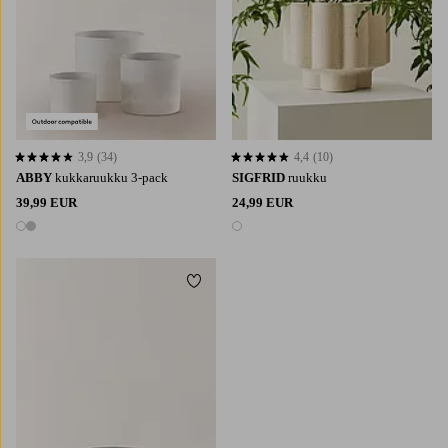
3,9
(34)
4,4
(10)
3,9 perustuen 34 arvosanaan
4,4 perustuen 10 arvosanaan
ABBY
kukkaruukku 3-pack
SIGFRID
ruukku
39,99 EUR
24,99 EUR
2 värejä
1 väri
Lisää suosikkeihin