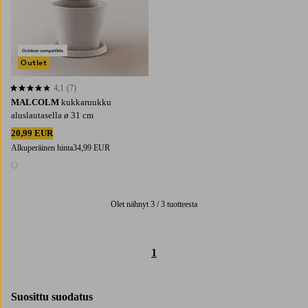
Outlet
4,1
(7)
4,1 perustuen 7 arvosanaan
MALCOLM
kukkaruukku
aluslautasella ø 31 cm
20,99 EUR
Alkuperäinen hinta
34,99 EUR
1 väri
Olet nähnyt 3 / 3 tuotteesta
1
Suosittu suodatus