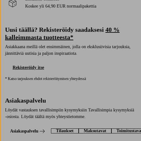
Koskee yli 64,90 EUR normaalipakettia
Uusi täällä? Rekisteröidy saadaksesi
40 %
kalleimmasta tuotteesta*
Asiakkaana meillä olet ensimmäinen, jolla on eksklusiivisia tarjouksia,
jännittäviä uutisia ja paljon inspiraatiota.
Rekisteröidy itse
* Katso tarjouksen ehdot rekisteröitymisen yhteydessä
Asiakaspalvelu
Löydät vastauksen tavallisimpiin kysymyksiin Tavallisimpia kysymyksiä
-osiosta. Löydät täältä myös yhteystietomme.
Tilaukset
Maksutavat
Toimitustava
Asiakaspalvelu