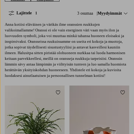
Lajittele
3 osumaa
Lajittele:
Myydyimmät
1
Anna kotiisi eläväinen ja värikäs ilme oranssien ruukkujen
valikoimallamme! Oranssi ei ole vain energinen väri vaan myös ilon ja
luovuuden symboli, joka voi muuttaa minkä tahansa huoneen eloisaksi ja
inspiroivaksi. Oransseissa ruukuissamme on useita eri kokoja ja muotoja,
jotka sopivat täydellisesti sisustustyyliisi ja antavat kasveillesi kauniin
ilmeen. Halusitpa sitten piristää olohuoneen nurkkaa tai luoda harmonisen
keitaan parvekkeellesi, meillä on oransseja ruukkuja tarpeisiisi. Oranssin
lämmin sävy antaa lämpimän ja viihtyisän tunteen ja luo samalla huomiota
herättävän yksityiskohdan huoneeseen. Yhdistele eri kokoja ja kuvioita
luodaksesi ainutlaatuisen ja persoonallisen tunnelman kotiisi!
Lisää suosikkeihin
Lisää 