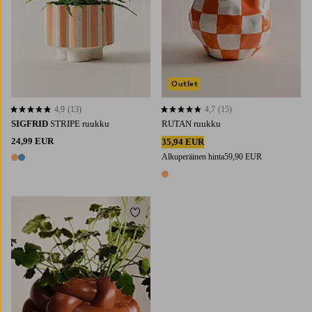
Outlet
4,9
(13)
4,7
(15)
4,9 perustuen 13 arvosanaan
4,7 perustuen 15 arvosanaan
SIGFRID
STRIPE ruukku
RUTAN ruukku
24,99 EUR
35,94 EUR
Alkuperäinen hinta
59,90 EUR
2 värejä
1 väri
Lisää suosikkeihin