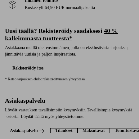
Ilmainen toimitus
Koskee yli 64,90 EUR normaalipakettia
Uusi täällä? Rekisteröidy saadaksesi
40 %
kalleimmasta tuotteesta*
Asiakkaana meillä olet ensimmäinen, jolla on eksklusiivisia tarjouksia,
jännittäviä uutisia ja paljon inspiraatiota.
Rekisteröidy itse
* Katso tarjouksen ehdot rekisteröitymisen yhteydessä
Asiakaspalvelu
Löydät vastauksen tavallisimpiin kysymyksiin Tavallisimpia kysymyksiä
-osiosta. Löydät täältä myös yhteystietomme.
Tilaukset
Maksutavat
Toimitustava
Asiakaspalvelu