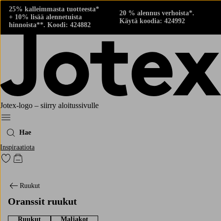
25% kalleimmasta tuotteesta*
20 % alennus verhoista*.
+ 10% lisää alennetuista
Käytä koodia: 424992
hinnoista**. Koodi: 424882
Jotex-logo – siirry aloitussivulle
Menu
Hae
Inspiraatiota
Siirry merkittyihin suosikkituotteisiin
Siirry ostoskoriin
Ruukut
Oranssit ruukut
Ruukut
Maljakot