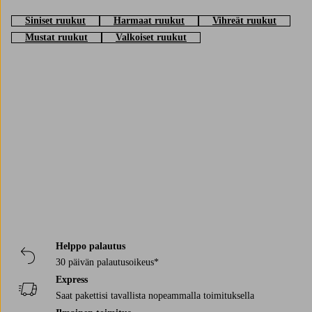
Siniset ruukut
Harmaat ruukut
Vihreät ruukut
Mustat ruukut
Valkoiset ruukut
Trustpilot
Helppo palautus
30 päivän palautusoikeus*
Express
Saat pakettisi tavallista nopeammalla toimituksella