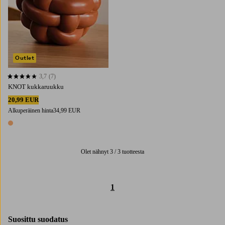
Outlet
3,7
(7)
3,7 perustuen 7 arvosanaan
KNOT kukkaruukku
20,99 EUR
Alkuperäinen hinta
34,99 EUR
1 väri
Olet nähnyt 3 / 3 tuotteesta
1
Suosittu suodatus