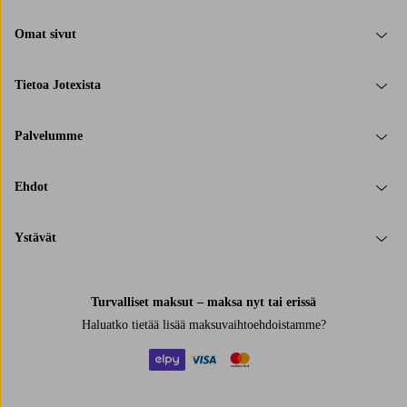
Omat sivut
Tietoa Jotexista
Palvelumme
Ehdot
Ystävät
Turvalliset maksut – maksa nyt tai erissä
Haluatko tietää
lisää maksuvaihtoehdoistamme
?
elpy
visa
mastercard