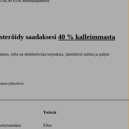
i 64,90 EUR normaalipakettia
isteröidy saadaksesi
40 % kalleimmasta
nen, jolla on eksklusiivisia tarjouksia, jännittäviä uutisia ja paljon
ymisen yhteydessä
Ystävät
ksityisasiakas
Ellos