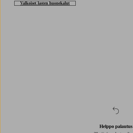
Valkoiset lasten huonekalut
Trustpilot
Helppo palautus