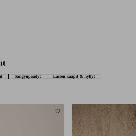
ut
it
Sängynpäädyt
Lasten kaapit & hyllyt
Lisää suosikkeihin