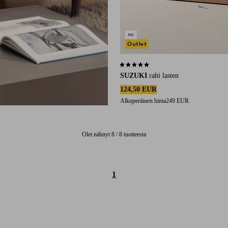
Outlet
5,0 perustuen 1 arvosanaan
SUZUKI
rahi lasten
124,50 EUR
Alkuperäinen hinta
249 EUR
Olet nähnyt 8 / 8 tuotteesta
1