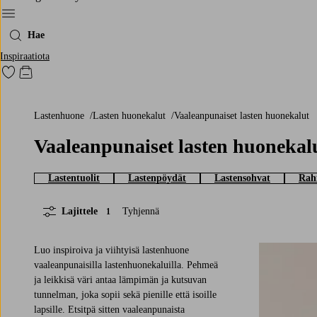
Menu
Hae
Inspiraatiota
Siirry merkittyihin suosikkituotteisiin
Siirry ostoskoriin
Lastenhuone
Lasten huonekalut
Vaaleanpunaiset lasten huonekalut
Vaaleanpunaiset lasten huonekal
Lastentuolit
Lastenpöydät
Lastensohvat
Rah
Lajittele
Tyhjennä
1
Luo inspiroiva ja viihtyisä lastenhuone
vaaleanpunaisilla lastenhuonekaluilla. Pehmeä
ja leikkisä väri antaa lämpimän ja kutsuvan
tunnelman, joka sopii sekä pienille että isoille
lapsille. Etsitpä sitten vaaleanpunaista