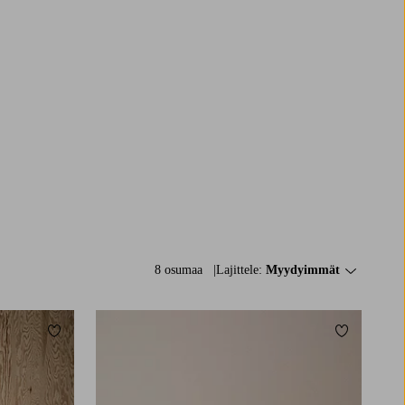
8 osumaa
Lajittele:
Myydyimmät
Lisää suosikkeihin
Lisää suosi