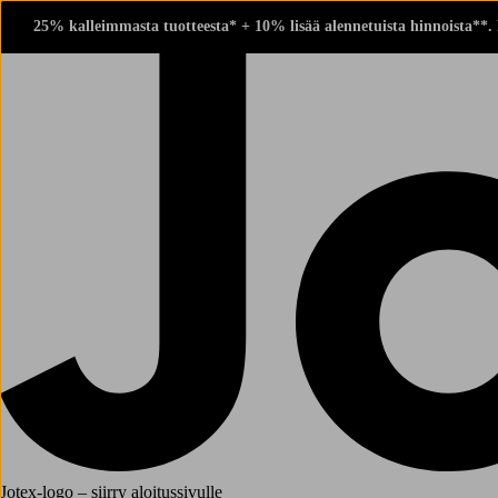
25% kalleimmasta tuotteesta* + 10% lisää alennetuista hinnoista**.
Jotex-logo – siirry aloitussivulle