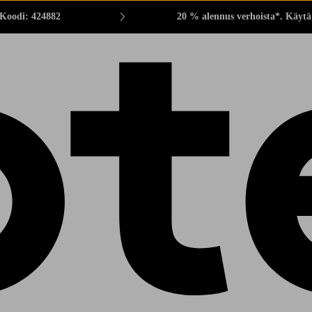
 Koodi: 424882
20 % alennus verhoista*. Käytä