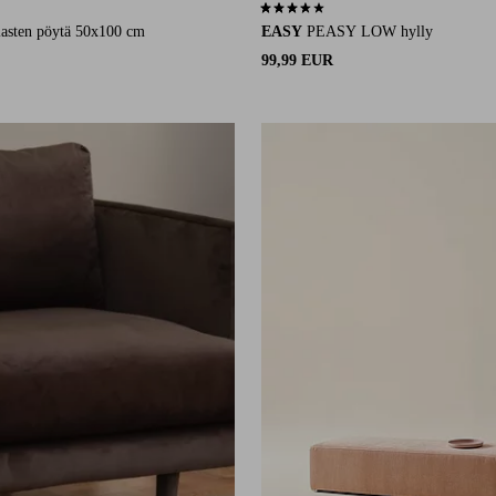
4 arvosanaan
3,3 perustuen 3 arvosanaan
asten pöytä 50x100 cm
EASY
PEASY LOW hylly
99,99 EUR