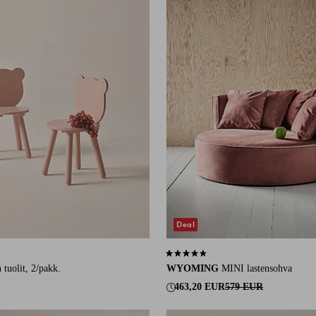
Deal
14 arvosanaan
4,4 perustuen 26 arvosanaan
n tuolit, 2/pakk.
WYOMING
MINI lastensohva
463,20 EUR
579 EUR