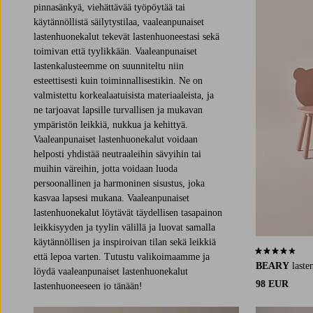
pinnasänkyä, viehättävää työpöytää tai
käytännöllistä säilytystilaa, vaaleanpunaiset
lastenhuonekalut tekevät lastenhuoneestasi sekä
toimivan että tyylikkään. Vaaleanpunaiset
lastenkalusteemme on suunniteltu niin
esteettisesti kuin toiminnallisestikin. Ne on
valmistettu korkealaatuisista materiaaleista, ja
ne tarjoavat lapsille turvallisen ja mukavan
ympäristön leikkiä, nukkua ja kehittyä.
Vaaleanpunaiset lastenhuonekalut voidaan
helposti yhdistää neutraaleihin sävyihin tai
muihin väreihin, jotta voidaan luoda
persoonallinen ja harmoninen sisustus, joka
kasvaa lapsesi mukana. Vaaleanpunaiset
lastenhuonekalut löytävät täydellisen tasapainon
leikkisyyden ja tyylin välillä ja luovat samalla
käytännöllisen ja inspiroivan tilan sekä leikkiä
4,1 perustuen 
että lepoa varten. Tutustu valikoimaamme ja
BEARY
laste
löydä vaaleanpunaiset lastenhuonekalut
98 EUR
lastenhuoneeseen jo tänään!