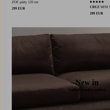
ZOE pääty 120 cm
4,8 perustuen 
CRUZ
MINI l
299 EUR
289 EUR
New in
Valitut kauden uutiset