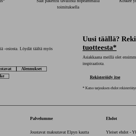
us*
Saat pakettisi tavallista nopeammalla
Koskee yl
toimituksella
Uusi täällä? Rek
tuotteesta*
ä -osiosta. Löydät täältä myös
Asiakkaana meillä olet ensimmäi
inspiraatiota.
stavat
Alennukset
ke
Rekisteröidy itse
* Katso tarjouksen ehdot rekisteröit
Palvelumme
Ehdot
Joustavat maksutavat Elpyn kautta
Yleiset ehdot - Y