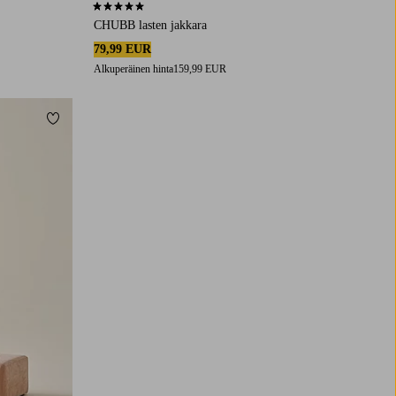
5,0 perustuen 1 arvosanaan
CHUBB lasten jakkara
79,99 EUR
Alkuperäinen hinta
159,99 EUR
Lisää suosikkeihin