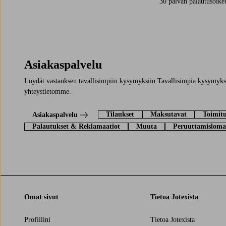
30 päivän palautusoike
Asiakaspalvelu
Löydät vastauksen tavallisimpiin kysymyksiin Tavallisimpia kysymyksi
yhteystietomme.
Tilaukset
Maksutavat
Toimitu
Asiakaspalvelu
Palautukset & Reklamaatiot
Muuta
Peruuttamisloma
Omat sivut
Tietoa Jotexista
Profiilini
Tietoa Jotexista