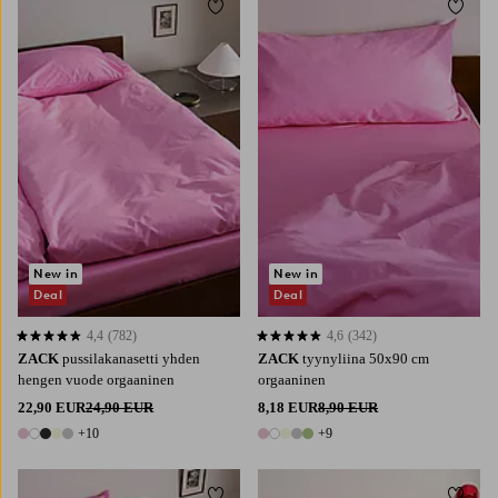
Lisää suosikkeihin
Lisää 
New in
New in
Deal
Deal
4,4
(782)
4,6
(342)
4,4 perustuen 782 arvosanaan
4,6 perustuen 342 arvosanaan
ZACK
pussilakanasetti yhden
ZACK
tyynyliina 50x90 cm
hengen vuode orgaaninen
orgaaninen
22,90 EUR
24,90 EUR
8,18 EUR
8,90 EUR
+10
+9
15 värejä
14 värejä