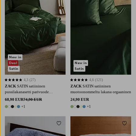
220X210
240X220
90X200
120X200
140X200
160X200
180X200
New in
Deal
New in
Satin
Satin
4,3
(27)
4,6
(121)
4,3 perustuen 27 arvosanaan
4,6 perustuen 121 arvosanaan
ZACK
SATIN satiininen
ZACK
SATIN satiininen
pussilakanasetti parivuode
muotoonommeltu lakana orgaaninen
orgaaninen
68,90 EUR
74,90 EUR
24,90 EUR
+1
+1
6 värejä
6 värejä
Lisää suosikkeihin
Lisää 
150X260
180X260
260X260
150X260
180X260
260X260