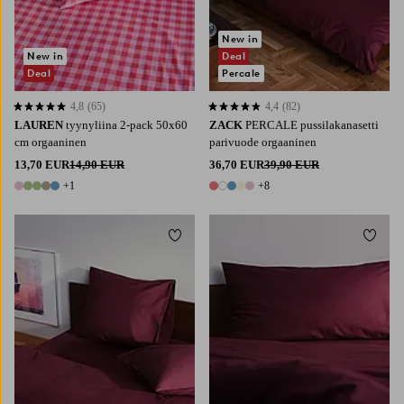
New in
New in
Deal
Deal
Percale
4,8
(65)
4,4
(82)
4,8 perustuen 65 arvosanaan
4,4 perustuen 82 arvosanaan
LAUREN
tyynyliina 2-pack 50x60
ZACK
PERCALE pussilakanasetti
cm orgaaninen
parivuode orgaaninen
13,70 EUR
14,90 EUR
36,70 EUR
39,90 EUR
+1
+8
6 värejä
13 värejä
Lisää suosikkeihin
Lisää 