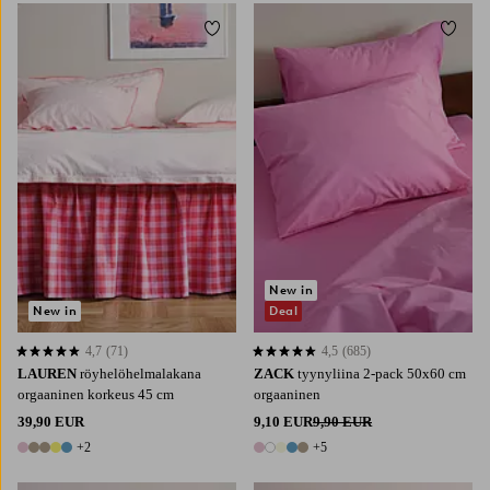
Lisää suosikkeihin
Lisää 
90X200
120X200
140X200
160X200
180X200
New in
New in
Deal
4,7
(71)
4,5
(685)
4,7 perustuen 71 arvosanaan
4,5 perustuen 685 arvosanaan
LAUREN
röyhelöhelmalakana
ZACK
tyynyliina 2-pack 50x60 cm
orgaaninen korkeus 45 cm
orgaaninen
39,90 EUR
9,10 EUR
9,90 EUR
+2
+5
7 värejä
10 värejä