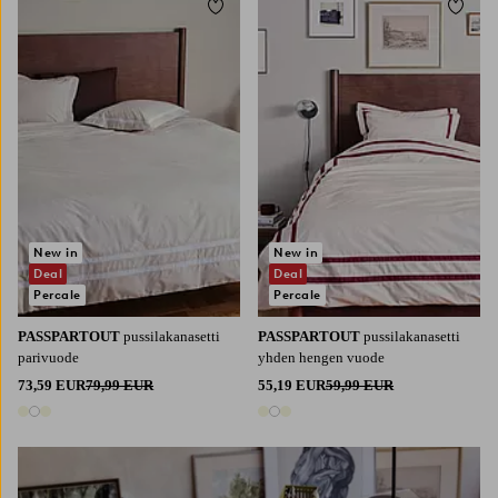
Lisää suosikkeihin
Lisää 
New in
New in
Deal
Deal
Percale
Percale
PASSPARTOUT
pussilakanasetti
PASSPARTOUT
pussilakanasetti
parivuode
yhden hengen vuode
73,59 EUR
79,99 EUR
55,19 EUR
59,99 EUR
3 värejä
3 värejä