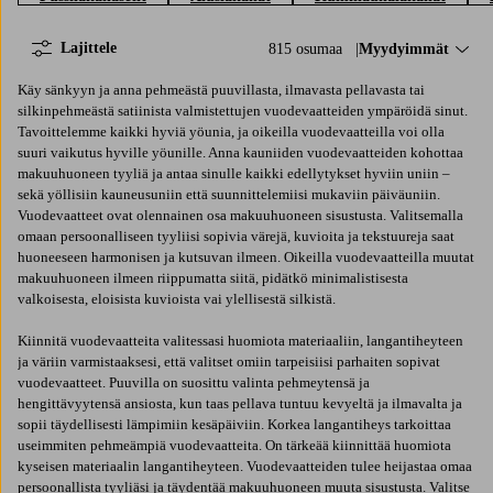
Lajittele
815 osumaa
Lajittele:
Myydyimmät
Käy sänkyyn ja anna pehmeästä puuvillasta, ilmavasta pellavasta tai
silkinpehmeästä satiinista valmistettujen vuodevaatteiden ympäröidä sinut.
Tavoittelemme kaikki hyviä yöunia, ja oikeilla vuodevaatteilla voi olla
suuri vaikutus hyville yöunille. Anna kauniiden vuodevaatteiden kohottaa
makuuhuoneen tyyliä ja antaa sinulle kaikki edellytykset hyviin uniin –
sekä yöllisiin kauneusuniin että suunnittelemiisi mukaviin päiväuniin.
Vuodevaatteet ovat olennainen osa makuuhuoneen sisustusta. Valitsemalla
omaan persoonalliseen tyyliisi sopivia värejä, kuvioita ja tekstuureja saat
huoneeseen harmonisen ja kutsuvan ilmeen. Oikeilla vuodevaatteilla muutat
makuuhuoneen ilmeen riippumatta siitä, pidätkö minimalistisesta
valkoisesta, eloisista kuvioista vai ylellisestä silkistä.
Kiinnitä vuodevaatteita valitessasi huomiota materiaaliin, langantiheyteen
ja väriin varmistaaksesi, että valitset omiin tarpeisiisi parhaiten sopivat
vuodevaatteet. Puuvilla on suosittu valinta pehmeytensä ja
hengittävyytensä ansiosta, kun taas pellava tuntuu kevyeltä ja ilmavalta ja
sopii täydellisesti lämpimiin kesäpäiviin. Korkea langantiheys tarkoittaa
useimmiten pehmeämpiä vuodevaatteita. On tärkeää kiinnittää huomiota
kyseisen materiaalin langantiheyteen. Vuodevaatteiden tulee heijastaa omaa
persoonallista tyyliäsi ja täydentää makuuhuoneen muuta sisustusta. Valitse