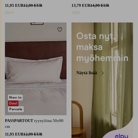
11,95 EUR
12,99 EUR
13,79 EUR
14,99 EUR
3 värejä
3 värejä
Lisää suosikkeihin
Näytä lisää
New in
Deal
Percale
PASSPARTOUT
tyynyliina 50x90
cm
11,95 EUR
12,99 EUR