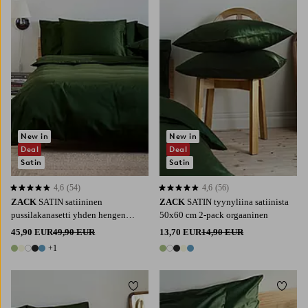
New in
New in
Deal
Deal
Satin
Satin
4,6
(54)
4,6
(56)
4,6 perustuen 54 arvosanaan
4,6 perustuen 56 arvosanaan
ZACK
SATIN satiininen
ZACK
SATIN tyynyliina satiinista
pussilakanasetti yhden hengen
50x60 cm 2-pack orgaaninen
vuode orgaaninen
45,90 EUR
49,90 EUR
13,70 EUR
14,90 EUR
+1
6 värejä
5 värejä
Lisää suosikkeihin
Lisää 