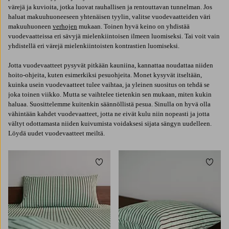
värejä ja kuvioita, jotka luovat rauhallisen ja rentouttavan tunnelman. Jos
haluat makuuhuoneeseen yhtenäisen tyylin, valitse vuodevaatteiden väri
makuuhuoneen
verhojen
mukaan. Toinen hyvä keino on yhdistää
vuodevaatteissa eri sävyjä mielenkiintoisen ilmeen luomiseksi. Tai voit vain
yhdistellä eri värejä mielenkiintoisten kontrastien luomiseksi.
Jotta vuodevaatteet pysyvät pitkään kauniina, kannattaa noudattaa niiden
hoito-ohjeita, kuten esimerkiksi pesuohjeita. Monet kysyvät itseltään,
kuinka usein vuodevaatteet tulee vaihtaa, ja yleinen suositus on tehdä se
joka toinen viikko. Mutta se vaihtelee tietenkin sen mukaan, miten kukin
haluaa. Suosittelemme kuitenkin säännöllistä pesua. Sinulla on hyvä olla
vähintään kahdet vuodevaatteet, jotta ne eivät kulu niin nopeasti ja jotta
vältyt odottamasta niiden kuivumista voidaksesi sijata sängyn uudelleen.
Löydä uudet vuodevaatteet meiltä.
Lisää suosikkeihin
Lisää 