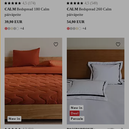
4,5
(174)
4,5
(549)
4,5 perustuen 174 arvosanaan
4,5 perustuen 549 arvosanaan
CALM
Bedspread 180 Calm
CALM
Bedspread 260 Calm
päiväpeite
päiväpeite
39,90 EUR
54,90 EUR
+4
+4
9 värejä
9 värejä
Lisää suosikkeihin
Lisää 
150X260
180X260
260X260
New in
Deal
New in
Percale