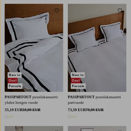
Lisää suosikkeihin
Lisää 
New in
New in
Deal
Deal
Percale
Percale
PASSPARTOUT
pussilakanasetti
PASSPARTOUT
pussilakanasetti
yhden hengen vuode
parivuode
55,19 EUR
59,99 EUR
73,59 EUR
79,99 EUR
3 värejä
3 värejä