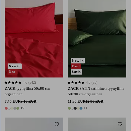
New in
New in
Deal
Deal
Satin
4,6
(342)
4,6
(35)
4,6 perustuen 342 arvosanaan
4,6 perustuen 35 arvosanaan
ZACK
tyynyliina 50x90 cm
ZACK
SATIN satiininen tyynyliina
orgaaninen
50x90 cm orgaaninen
7,45 EUR
8,10 EUR
11,86 EUR
12,90 EUR
+9
+1
14 värejä
6 värejä
Lisää suosikkeihin
Lisää 