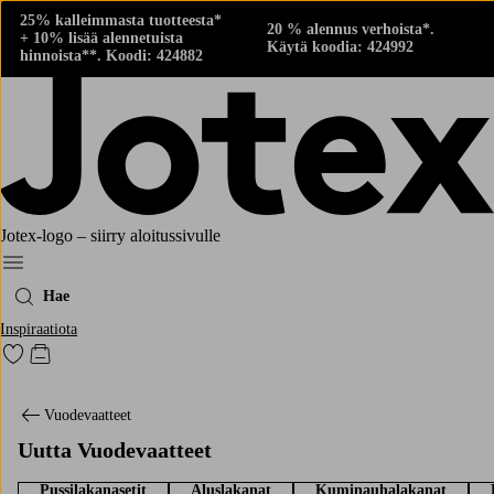
25% kalleimmasta tuotteesta*
20 % alennus verhoista*.
+ 10% lisää alennetuista
Käytä koodia: 424992
hinnoista**. Koodi: 424882
Jotex-logo – siirry aloitussivulle
Menu
Hae
Inspiraatiota
Siirry merkittyihin suosikkituotteisiin
Siirry ostoskoriin
Vuodevaatteet
Uutta Vuodevaatteet
Pussilakanasetit
Aluslakanat
Kuminauhalakanat