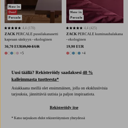
New in
Deal
New in
Percale
Percale
4,4
(170)
4,4
(425)
4,4 perustuen 170 arvosanaan
4,4 perustuen 425 arvosanaan
ZACK
PERCALE pussilakanasetti
ZACK
PERCALE kuminauhalakana
kapeaan sänkyyn - ekologinen
- ekologinen
36,70 EUR
39,90 EUR
19,90 EUR
+5
+4
10 värejä
9 värejä
Uusi täällä? Rekisteröidy saadaksesi
40 %
kalleimmasta tuotteesta*
Asiakkaana meillä olet ensimmäinen, jolla on eksklusiivisia
tarjouksia, jännittäviä uutisia ja paljon inspiraatiota.
Rekisteröidy itse
* Katso tarjouksen ehdot rekisteröitymisen yhteydessä