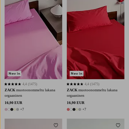
Lisää suosikkeihin
Lisää 
90
120
140
160
180
90
120
140
160
180
New in
New in
4,4
(1475)
4,4
(1475)
4,4 perustuen 1475 arvosanaan
4,4 perustuen 1475 arvosanaan
ZACK
muotoonommeltu lakana
ZACK
muotoonommeltu lakana
orgaaninen
orgaaninen
16,90 EUR
16,90 EUR
+7
+7
12 värejä
12 värejä
Lisää suosikkeihin
Lisää 