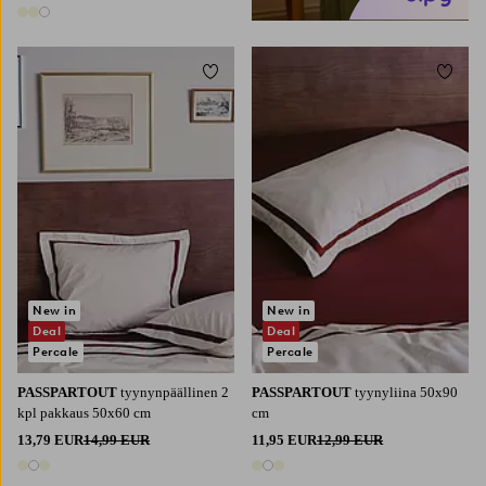
3 värejä
Lisää suosikkeihin
Lisää 
New in
New in
Deal
Deal
Percale
Percale
PASSPARTOUT
tyynynpäällinen 2
PASSPARTOUT
tyynyliina 50x90
kpl pakkaus 50x60 cm
cm
13,79 EUR
14,99 EUR
11,95 EUR
12,99 EUR
3 värejä
3 värejä