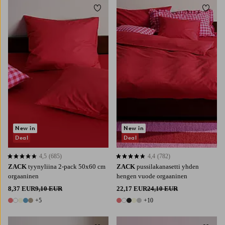
Lisää suosikkeihin
Lisää 
New in
New in
Deal
Deal
4,5
(685)
4,4
(782)
4,5 perustuen 685 arvosanaan
4,4 perustuen 782 arvosanaan
ZACK
tyynyliina 2-pack 50x60 cm
ZACK
pussilakanasetti yhden
orgaaninen
hengen vuode orgaaninen
8,37 EUR
9,10 EUR
22,17 EUR
24,10 EUR
+5
+10
10 värejä
15 värejä