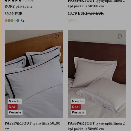
4,3
(84)
PASSPARTOUT
tyynynpäällinen 2
4,3 perustuen 84 arvosanaan
kpl pakkaus 50x60 cm
RORY päiväpeite
13,79 EUR
14,99 EUR
39,90 EUR
+2
3 värejä
7 värejä
Lisää suosikkeihin
Lisää 
New in
New in
Deal
Deal
Percale
Percale
PASSPARTOUT
tyynyliina 50x90
PASSPARTOUT
tyynynpäällinen 2
cm
kpl pakkaus 50x60 cm