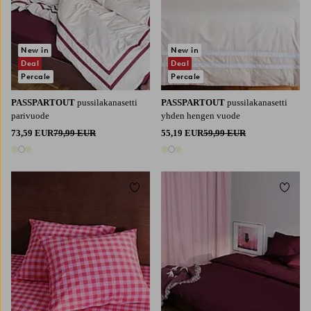
New in
New in
Deal
Deal
Percale
Percale
PASSPARTOUT
pussilakanasetti
PASSPARTOUT
pussilakanasetti
parivuode
yhden hengen vuode
73,59 EUR
79,99 EUR
55,19 EUR
59,99 EUR
3 värejä
3 värejä
Lisää suosikkeihin
Lisää 
220X210
240X220