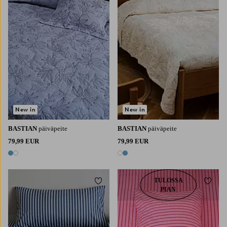
New in
New in
BASTIAN
päiväpeite
BASTIAN
päiväpeite
79,99 EUR
79,99 EUR
2 värejä
2 värejä
TULOSSA
Lisää suosikkeihin
Lisää 
PIAN