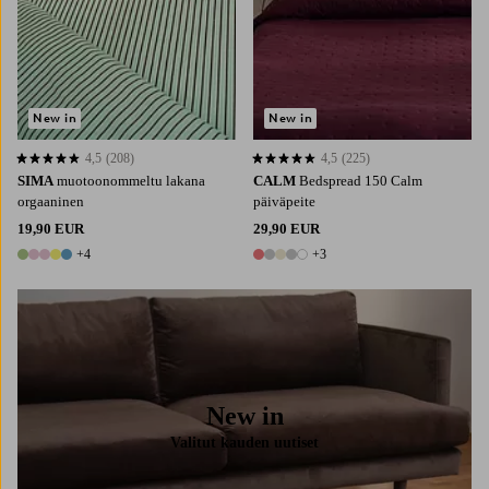
New in
New in
4,5
(208)
4,5
(225)
4,5 perustuen 208 arvosanaan
4,5 perustuen 225 arvosanaan
SIMA
muotoonommeltu lakana
CALM
Bedspread 150 Calm
orgaaninen
päiväpeite
19,90 EUR
29,90 EUR
+4
+3
9 värejä
8 värejä
New in
Valitut kauden uutiset