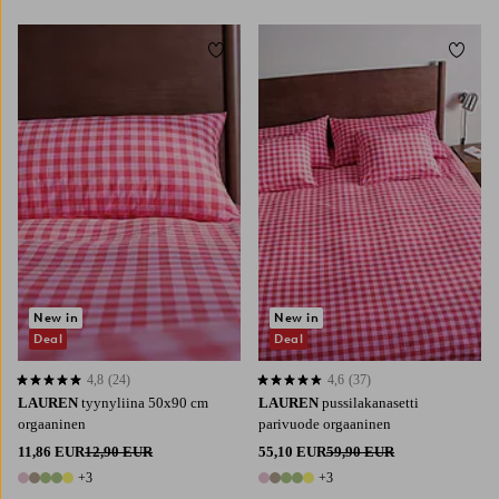
Lisää suosikkeihin
Lisää 
New in
New in
Deal
Deal
4,8
(24)
4,6
(37)
4,8 perustuen 24 arvosanaan
4,6 perustuen 37 arvosanaan
LAUREN
tyynyliina 50x90 cm
LAUREN
pussilakanasetti
orgaaninen
parivuode orgaaninen
11,86 EUR
12,90 EUR
55,10 EUR
59,90 EUR
+3
+3
8 värejä
8 värejä