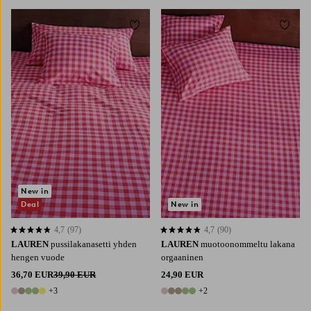
Lisää suosikkeihin
Lisää 
90X200
120X200
140X200
160X200
180X200
New in
Deal
New in
4,7
(97)
4,7
(90)
4,7 perustuen 97 arvosanaan
4,7 perustuen 90 arvosanaan
LAUREN
pussilakanasetti yhden
LAUREN
muotoonommeltu lakana
hengen vuode
orgaaninen
36,70 EUR
39,90 EUR
24,90 EUR
+3
+2
8 värejä
7 värejä