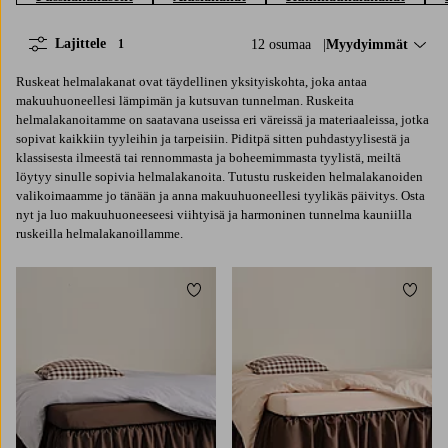
Lajittele
12 osumaa
Lajittele:
Myydyimmät
1
Ruskeat helmalakanat ovat täydellinen yksityiskohta, joka antaa
makuuhuoneellesi lämpimän ja kutsuvan tunnelman. Ruskeita
helmalakanoitamme on saatavana useissa eri väreissä ja materiaaleissa, jotka
sopivat kaikkiin tyyleihin ja tarpeisiin. Piditpä sitten puhdastyylisestä ja
klassisesta ilmeestä tai rennommasta ja boheemimmasta tyylistä, meiltä
löytyy sinulle sopivia helmalakanoita. Tutustu ruskeiden helmalakanoiden
valikoimaamme jo tänään ja anna makuuhuoneellesi tyylikäs päivitys. Osta
nyt ja luo makuuhuoneeseesi viihtyisä ja harmoninen tunnelma kauniilla
ruskeilla helmalakanoillamme.
Lisää suosikkeihin
Lisää 
90X200
120X200
140X200
160X200
90X200
120X200
140X200
160X200
180X200
180X200