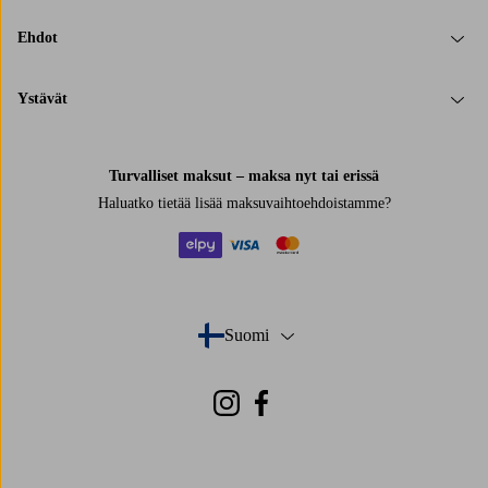
Ehdot
Ystävät
Turvalliset maksut – maksa nyt tai erissä
Haluatko tietää
lisää maksuvaihtoehdoistamme
?
elpy
visa
mastercard
Suomi
- Valitse maa
Instagram
Facebook