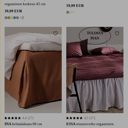
orgaaninen korkeus 45 cm
59,99 EUR
39,99 EUR
3 värejä
+2
7 värejä
TULOSSA
Lisää suosikkeihin
Lisää 
PIAN
90X200
120X200
160X200
180X200
90X200
120X200
140X200
160X200
180X200
4,4
(27)
4,5
(17)
4,4 perustuen 27 arvosanaan
4,5 perustuen 17 arvosanaan
INA
helmalakana 60 cm
ESSA
reunusverho orgaaninen