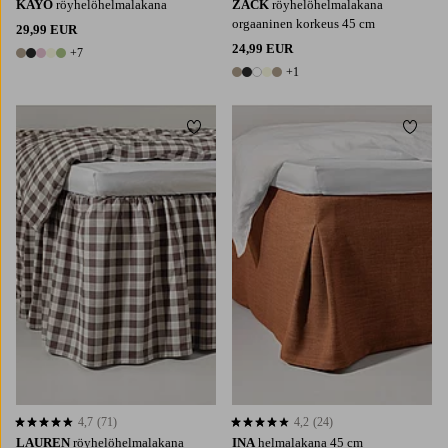
KAYO
röyhelöhelmalakana
ZACK
röyhelöhelmalakana
orgaaninen korkeus 45 cm
29,99 EUR
24,99 EUR
+7
12 värejä
+1
6 värejä
Lisää suosikkeihin
Lisää 
90X200
120X200
140X200
160X200
90X200
120X200
160X200
180X200
180X200
4,7
(71)
4,2
(24)
4,7 perustuen 71 arvosanaan
4,2 perustuen 24 arvosanaan
LAUREN
röyhelöhelmalakana
INA
helmalakana 45 cm