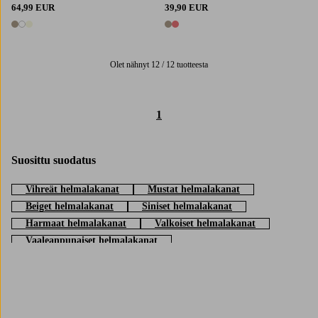
64,99 EUR
39,90 EUR
3 värejä
2 värejä
Olet nähnyt 12 / 12 tuotteesta
1
Suosittu suodatus
Vihreät helmalakanat
Mustat helmalakanat
Beiget helmalakanat
Siniset helmalakanat
Harmaat helmalakanat
Valkoiset helmalakanat
Vaaleanpunaiset helmalakanat
Trustpilot