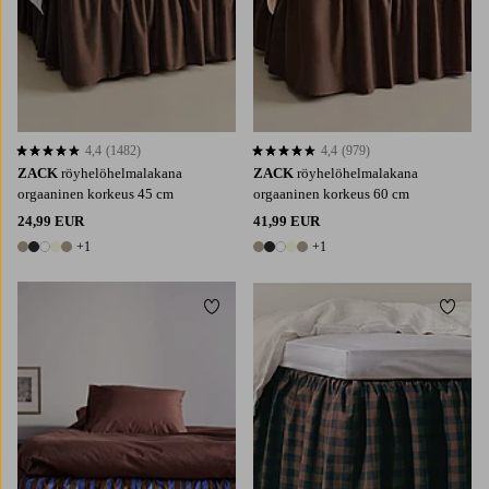
4,4
(1482)
4,4
(979)
4,4 perustuen 1482 arvosanaan
4,4 perustuen 979 arvosanaan
ZACK
röyhelöhelmalakana
ZACK
röyhelöhelmalakana
orgaaninen korkeus 45 cm
orgaaninen korkeus 60 cm
24,99 EUR
41,99 EUR
+1
+1
6 värejä
6 värejä
Lisää suosikkeihin
Lisää 
90X200
120X200
140X200
160X200
90X200
120X200
140X200
160X200
180X200
180X200