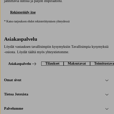
jännittäviä uutisia ja paljon inspiraatiota.
Rekisteröidy itse
* Katso tarjouksen ehdot rekisteröitymisen yhteydessä
Asiakaspalvelu
Löydät vastauksen tavallisimpiin kysymyksiin Tavallisimpia kysymyksiä
-osiosta. Löydät täältä myös yhteystietomme.
Tilaukset
Maksutavat
Toimitustava
Asiakaspalvelu
Omat sivut
Tietoa Jotexista
Palvelumme