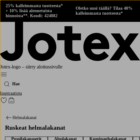
25% kalleimmasta tuotteesta*
Oletko uusi täällä? Tilaa 40%
+ 10% lisää alennetuista
kalleimmasta tuotteesta*
hinnoista**. Koodi: 424882
Jotex-logo – siirry aloitussivulle
Menu
Hae
Inspiraatiota
Siirry merkittyihin suosikkituotteisiin
Siirry ostoskoriin
Helmalakanat
Ruskeat helmalakanat
Pussilakanasetit
Aluslakanat
Kuminauhalakanat