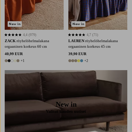
New in
New in
4,4
(979)
4,7
(71)
4,4 perustuen 979 arvosanaan
4,7 perustuen 71 arvosanaan
ZACK
röyhelöhelmalakana
LAUREN
röyhelöhelmalakana
orgaaninen korkeus 60 cm
orgaaninen korkeus 45 cm
40,99 EUR
39,90 EUR
+1
+2
6 värejä
7 värejä
New in
Valitut kauden uutiset