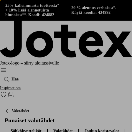
25% kalleimmasta tuotteesta*
20 % alennus verhoista*.
+ 10% lisää alennetuista
Käytä koodia: 424992
hinnoista**. Koodi: 424882
Jotex-logo – siirry aloitussivulle
Menu
Hae
Inspiraatiota
Siirry merkittyihin suosikkituotteisiin
Siirry ostoskoriin
Valotähdet
Punaiset valotähdet
Sähkökyntteliköt
Valotähdet
Joulun koristevalot