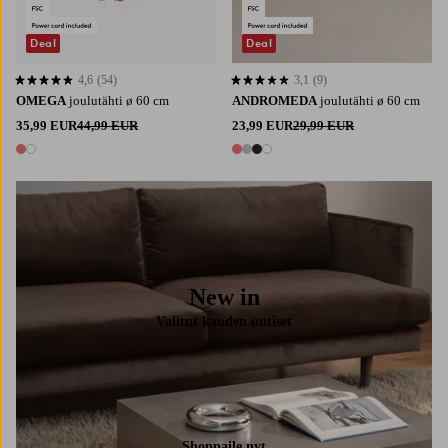
Deal
Deal
4,6
(54)
3,1
(9)
4,6 perustuen 54 arvosanaan
3,1 perustuen 9 arvosanaan
OMEGA
joulutähti ø 60 cm
ANDROMEDA
joulutähti ø 60 cm
35,99 EUR
44,99 EUR
23,99 EUR
29,99 EUR
2 värejä
4 värejä
New in
Valitut kauden uutiset
Shoppaile nyt