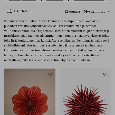
Lajittele
12 osumaa
Lajittele:
Myydyimmät
1
Punainen adventtitähti on sekä kaunis että monipuolinen. Voimakas
punainen väri luo voimakkaan visuaalisen vaikutelman ja herättää
välittömästi huomiota. Olipa sisustuksesi sitten moderni tai perinteisempi ja
rustiikkisempi, punainen adventtitähti on huomiota herättävä yksityiskohta,
joka lisää joulutunnelmaa kotiisi. Aseta se ikkunaan levittämään valoa sekä
sisätiloihin että ulos tai ripusta se pöydän päälle tai nurkkaan luomaan
kodikasta ja kutsuvaa tunnelmaa. Punainen adventtitähti on myös ihana
lahja jollekin läheiselle. Se on sekä merkityksellinen että esteettisesti
miellyttävä, mikä tekee siitä arvostetun lahjan adventtiaikaan.
Lisää suosikkeihin
Lisää 