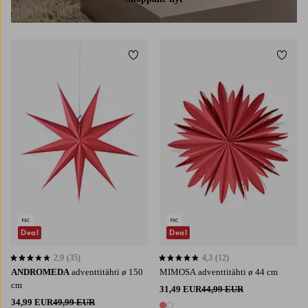
Lisää suosikkeihin
Lisää 
Deal
Deal
2,9
(35)
4,3
(12)
2,9 perustuen 35 arvosanaan
4,3 perustuen 12 arvosanaan
ANDROMEDA
adventtitähti ø 150
MIMOSA adventtitähti ø 44 cm
cm
31,49 EUR
44,99 EUR
34,99 EUR
49,99 EUR