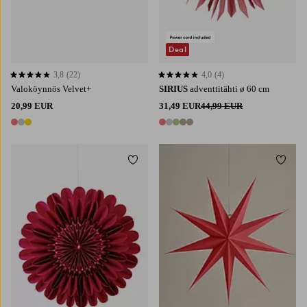
Deal
3,8
(22)
4,0
(4)
3,8 perustuen 22 arvosanaan
4,0 perustuen 4 arvosanaan
Valoköynnös Velvet+
SIRIUS
adventtitähti ø 60 cm
20,99 EUR
31,49 EUR
44,99 EUR
3 värejä
5 värejä
Lisää suosikkeihin
Lisää 