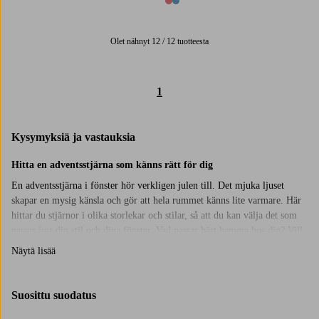
2 värejä
Olet nähnyt 12 / 12 tuotteesta
1
Kysymyksiä ja vastauksia
Hitta en adventsstjärna som känns rätt för dig
En adventsstjärna i fönster hör verkligen julen till. Det mjuka ljuset
skapar en mysig känsla och gör att hela rummet känns lite varmare. Här
hittar du stjärnor i olika storlekar och stilar, så att du kan välja det som
passar just din stil och dina fönster. Vad passar bäst hemma hos dig? Vill
du ha något klassiskt finns både små och stora pappersstjärnor i klassisk
Näytä lisää
stil. För en mer modern känsla kan det vara roligt att testa en ny form på
stjärnan.
Suosittu suodatus
Stora, små och på fot – hitta rätt plats i hemmet