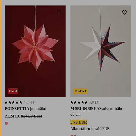
Lisää suosikkeihin
Lisää 
45
60
Deal
Outlet
4,3
(11)
5,0
(3)
4,3 perustuen 11 arvosanaan
5,0 perustuen 3 arvosanaan
POINSETTIA
joulutähti
M SELIN
SIRKAS adventtitähti ø
60 cm
21,24 EUR
24,99 EUR
5,70 EUR
1 väri
Alkuperäinen hinta
19 EUR