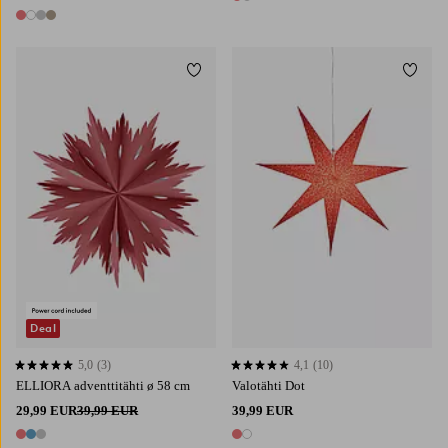
2 värejä
4 värejä
Lisää suosikkeihin
Lisää 
Deal
5,0
(3)
4,1
(10)
5,0 perustuen 3 arvosanaan
4,1 perustuen 10 arvosanaan
ELLIORA adventtitähti ø 58 cm
Valotähti Dot
29,99 EUR
39,99 EUR
39,99 EUR
3 värejä
2 värejä