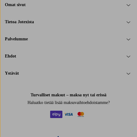
Omat sivut
Tietoa Jotexista
Palvelumme
Ehdot
Ystävät
Turvalliset maksut – maksa nyt tai erissä
Haluatko tietää
lisää maksuvaihtoehdoistamme
?
elpy
visa
mastercard