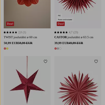
Deal
Deal
2,0
(1)
4,7
(23)
2,0 perustuen 1 arvosanaan
4,7 perustuen 23 arvosanaan
TWIST joulutähti ø 60 cm
CASTOR
joulutähti ø 63.5 cm
50,99 EUR
59,99 EUR
39,99 EUR
49,99 EUR
2 värejä
3 värejä
Lisää suosikkeihin
Lisää 