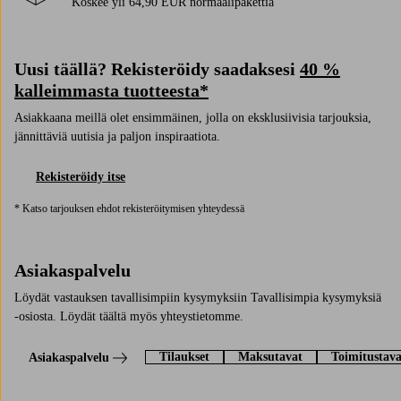
Koskee yli 64,90 EUR normaalipakettia
Uusi täällä? Rekisteröidy saadaksesi
40 %
kalleimmasta tuotteesta*
Asiakkaana meillä olet ensimmäinen, jolla on eksklusiivisia tarjouksia,
jännittäviä uutisia ja paljon inspiraatiota.
Rekisteröidy itse
* Katso tarjouksen ehdot rekisteröitymisen yhteydessä
Asiakaspalvelu
Löydät vastauksen tavallisimpiin kysymyksiin Tavallisimpia kysymyksiä
-osiosta. Löydät täältä myös yhteystietomme.
Tilaukset
Maksutavat
Toimitustava
Asiakaspalvelu