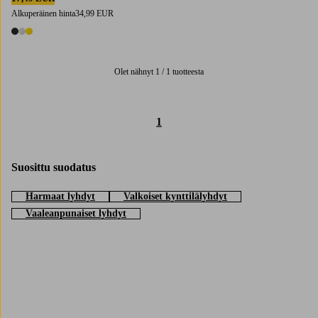
Alkuperäinen hinta
34,99 EUR
3 värejä
Olet nähnyt 1 / 1 tuotteesta
1
Suosittu suodatus
Harmaat lyhdyt
Valkoiset kynttilälyhdyt
Vaaleanpunaiset lyhdyt
Trustpilot