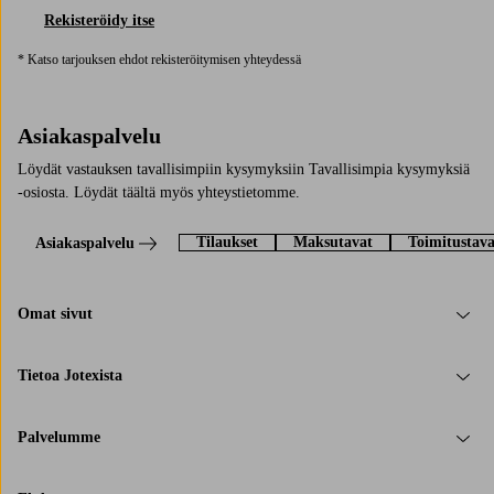
Rekisteröidy itse
* Katso tarjouksen ehdot rekisteröitymisen yhteydessä
Asiakaspalvelu
Löydät vastauksen tavallisimpiin kysymyksiin Tavallisimpia kysymyksiä
-osiosta. Löydät täältä myös yhteystietomme.
Tilaukset
Maksutavat
Toimitustava
Asiakaspalvelu
Omat sivut
Tietoa Jotexista
Palvelumme