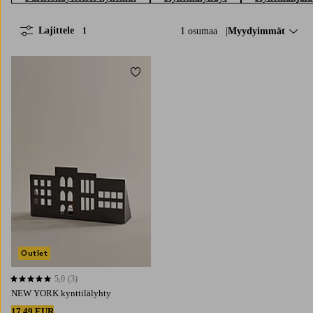
Lajittele
1 osumaa
Lajittele:
Myydyimmät
1
Lisää suosikkeihin
Outlet
5,0
(3)
5,0 perustuen 3 arvosanaan
NEW YORK kynttilälyhty
17,49 EUR