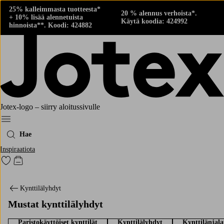
25% kalleimmasta tuotteesta*
20 % alennus verhoista*.
+ 10% lisää alennetuista
Käytä koodia: 424992
hinnoista**. Koodi: 424882
Jotex-logo – siirry aloitussivulle
Menu
Hae
Inspiraatiota
Siirry merkittyihin suosikkituotteisiin
Siirry ostoskoriin
Kynttilälyhdyt
Mustat kynttilälyhdyt
Paristokäyttöiset kynttilät
Kynttilälyhdyt
Kynttilänjala