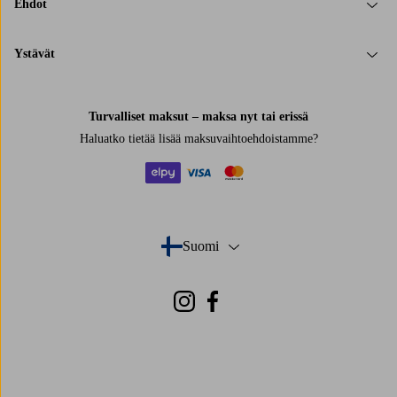
Ehdot
Ystävät
Turvalliset maksut – maksa nyt tai erissä
Haluatko tietää
lisää maksuvaihtoehdoistamme
?
elpy
visa
mastercard
Suomi
- Valitse maa
Instagram
Facebook