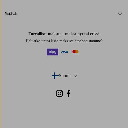
Ystävät
Turvalliset maksut – maksa nyt tai erissä
Haluatko tietää
lisää maksuvaihtoehdoistamme
?
elpy
visa
mastercard
Suomi
- Valitse maa
Instagram
Facebook