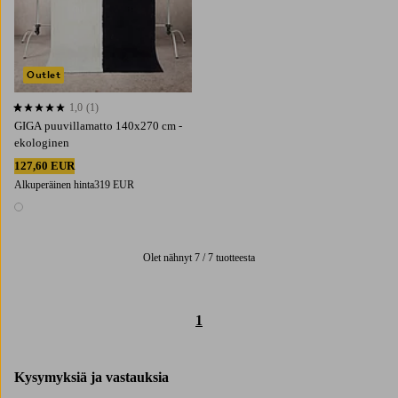
Outlet
1,0
(1)
1,0 perustuen 1 arvosanaan
GIGA puuvillamatto 140x270 cm -
ekologinen
127,60 EUR
Alkuperäinen hinta
319 EUR
1 väri
Olet nähnyt 7 / 7 tuotteesta
1
Kysymyksiä ja vastauksia