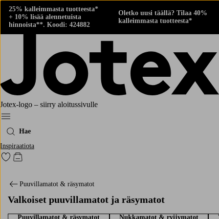
25% kalleimmasta tuotteesta*
Oletko uusi täällä? Tilaa 40%
+ 10% lisää alennetuista
kalleimmasta tuotteesta*
hinnoista**. Koodi: 424882
Jotex-logo – siirry aloitussivulle
Menu
Hae
Inspiraatiota
Siirry merkittyihin suosikkituotteisiin
Siirry ostoskoriin
Puuvillamatot & räsymatot
Valkoiset puuvillamatot ja räsymatot
Puuvillamatot & räsymatot
Nukkamatot & ryijymatot