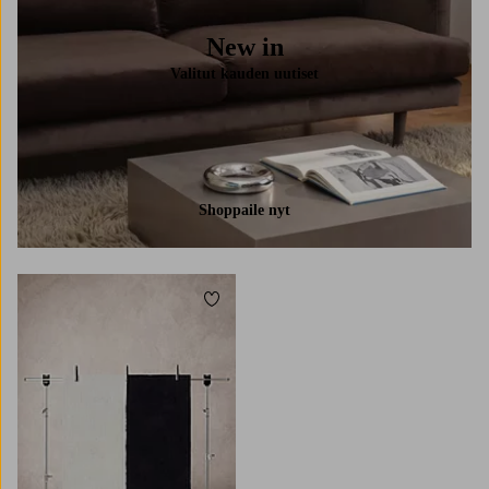
New in
Valitut kauden uutiset
Shoppaile nyt
Lisää suosikkeihin