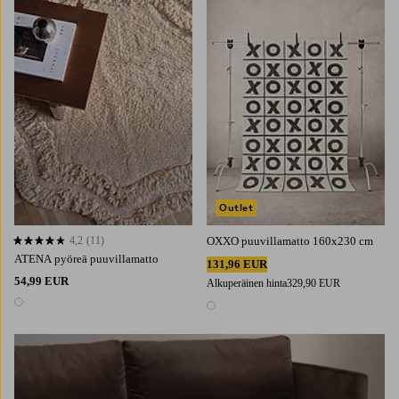
90
120
Outlet
4,2
(11)
OXXO puuvillamatto 160x230 cm
4,2 perustuen 11 arvosanaan
ATENA pyöreä puuvillamatto
131,96 EUR
54,99 EUR
Alkuperäinen hinta
329,90 EUR
1 väri
1 väri