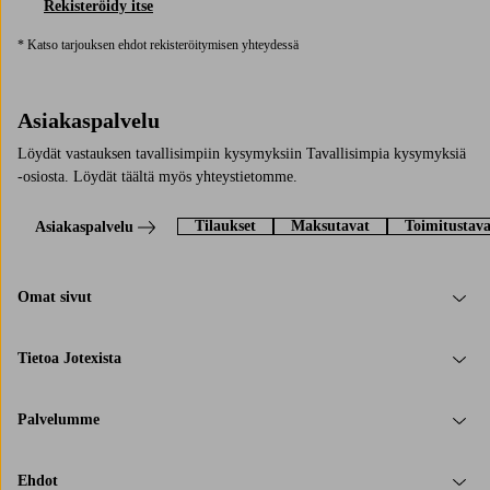
Rekisteröidy itse
* Katso tarjouksen ehdot rekisteröitymisen yhteydessä
Asiakaspalvelu
Löydät vastauksen tavallisimpiin kysymyksiin Tavallisimpia kysymyksiä
-osiosta. Löydät täältä myös yhteystietomme.
Tilaukset
Maksutavat
Toimitustava
Asiakaspalvelu
Omat sivut
Tietoa Jotexista
Palvelumme
Ehdot