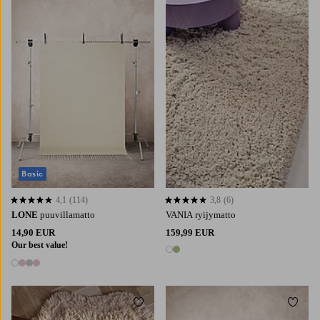
70X150
70X200
70X300
160X230
80X250
160X230
200X300
200X300
Basic
4,1
(114)
3,8
(6)
4,1 perustuen 114 arvosanaan
3,8 perustuen 6 arvosanaan
LONE
puuvillamatto
VANIA ryijymatto
14,90 EUR
159,99 EUR
Our best value!
2 värejä
4 värejä
Lisää suosikkeihin
Lisää 