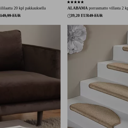
75 arvosanaan
4,9 perustuen 9 arvosanaan
lilaatta 20 kpl pakkauksella
ALABAMA
porrasmatto villasta 2 k
149,99 EUR
39,20 EUR
49 EUR