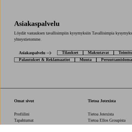
Asiakaspalvelu
Löydät vastauksen tavallisimpiin kysymyksiin Tavallisimpia kysymyksi
yhteystietomme.
Tilaukset
Maksutavat
Toimitu
Asiakaspalvelu
Palautukset & Reklamaatiot
Muuta
Peruuttamisloma
Omat sivut
Tietoa Jotexista
Profiilini
Tietoa Jotexista
Tapahtumat
Tietoa Ellos Groupista
Tilaushistoria
Kestävä kehitys