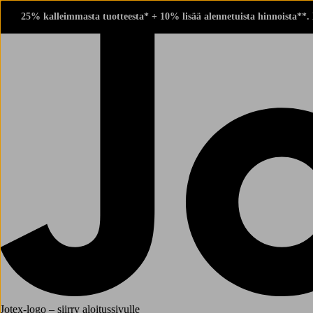
25% kalleimmasta tuotteesta* + 10% lisää alennetuista hinnoista**.
Jotex-logo – siirry aloitussivulle