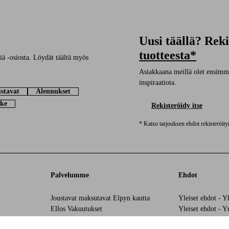
Uusi täällä? Rek
tuotteesta*
ä -osiosta. Löydät täältä myös
Asiakkaana meillä olet ensimmäi
inspiraatiota.
stavat
Alennukset
ke
Rekisteröidy itse
* Katso tarjouksen ehdot rekisteröit
Palvelumme
Ehdot
Joustavat maksutavat Elpyn kautta
Yleiset ehdot - Y
Ellos Vakuutukset
Yleiset ehdot - Y
Ellos Yksityislaina
Henkilötietokäyt