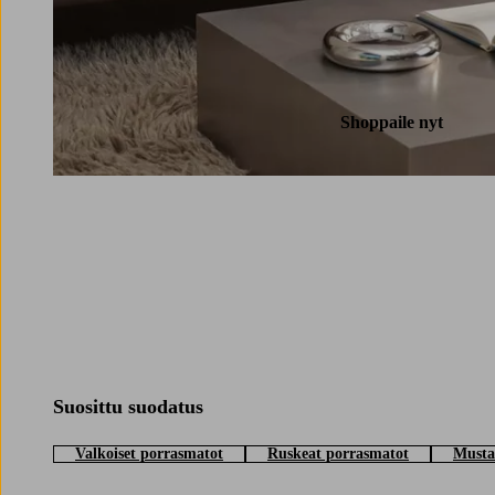
Shoppaile nyt
Suosittu suodatus
Valkoiset porrasmatot
Ruskeat porrasmatot
Musta