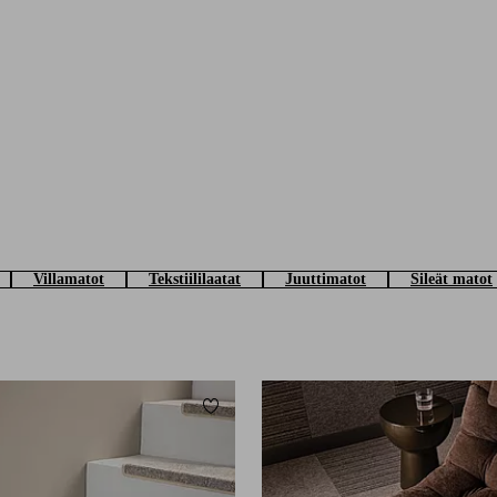
Villamatot
Tekstiililaatat
Juuttimatot
Sileät matot
Lisää suosikkeihin