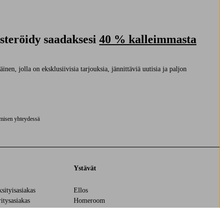
isteröidy saadaksesi
40 % kalleimmasta
nen, jolla on eksklusiivisia tarjouksia, jännittäviä uutisia ja paljon
ymisen yhteydessä
Ystävät
ksityisasiakas
Ellos
ritysasiakas
Homeroom
äntö
Elpy