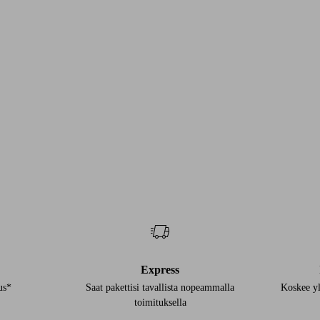
Express
us*
Saat pakettisi tavallista nopeammalla
Koskee yl
toimituksella