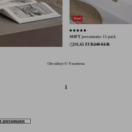
Deal
4,8 perustuen 133 arvosanaan
SOFT
porrasmatto 15-pack
211,65 EUR
249 EUR
Olet nähnyt 9 / 9 tuotteesta
1
t porrasmatot