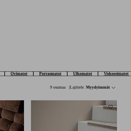
Ovimatot
Porrasmatot
Ulkomatot
Viskoosimatot
9 osumaa
Lajittele:
Myydyimmät
Lisää suosikkeihin
Lisää suosi