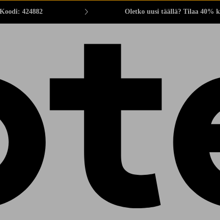
 Koodi: 424882
Oletko uusi täällä? Tilaa 40% k