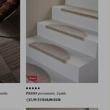
Deal
4,1 perustuen 12 arvosanaan
ksella
PASSO
porrasmatot, 2/pakk.
15,99 EUR
19,99 EUR