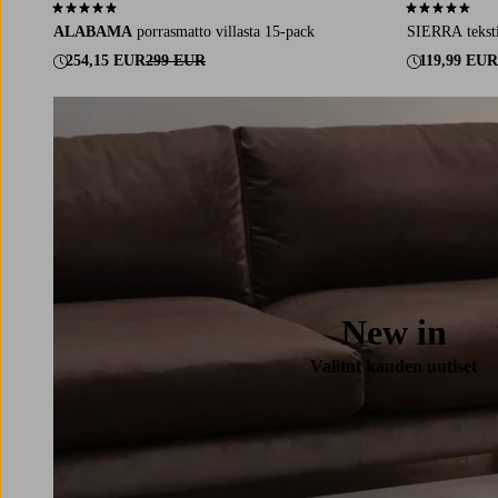
4,8 perustuen 56 arvosanaan
4,5 perustuen 
ALABAMA
porrasmatto villasta 15-pack
SIERRA tekstii
254,15 EUR
299 EUR
119,99 EUR
New in
Valitut kauden uutiset