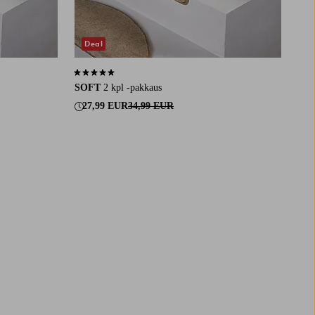
Deal
4,8 perustuen 12 arvosanaan
SOFT
2 kpl -pakkaus
27,99 EUR
34,99 EUR