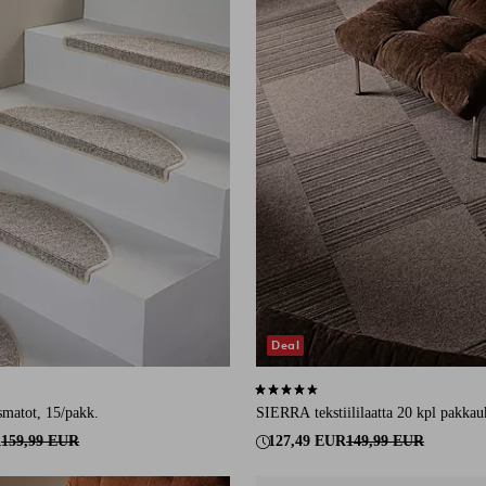
Deal
230 arvosanaan
4,5 perustuen 75 arvosanaan
smatot, 15/pakk.
SIERRA tekstiililaatta 20 kpl pakkau
R
159,99 EUR
127,49 EUR
149,99 EUR