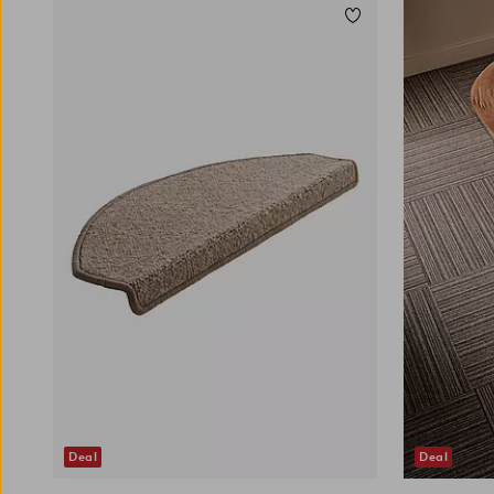
Lisää suosikkeihin
Deal
Deal