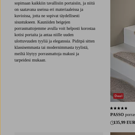
sopimaan kaikkiin tavallisiin portaisiin, ja niitä
on saatavana useissa eri materiaaleissa ja
kuvioissa, jotta ne sopivat täydellisesti
sisustukseen. Kauniiden beigejen
porrasmattojemme avulla voit helposti korostaa
kotisi portaita ja antaa niille uuden
ulottuvuuden tyyliä ja eleganssia. Piditpä sitten
klassisemmasta tai modernimmasta tyylistä,
meiltä löytyy porrasmattoja makusi ja
tarpeidesi mukaan.
Deal
4,6 perustuen 
PASSO
porra
135,99 EU