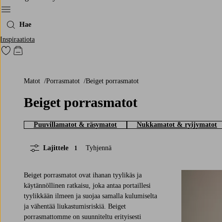
Menu
Hae
Inspiraatiota
Siirry merkittyihin suosikkituotteisiin
Siirry ostoskoriin
Matot
Porrasmatot
Beiget porrasmatot
Beiget porrasmatot
Puuvillamatot & räsymatot
Nukkamatot & ryijymatot
Lajittele
Tyhjennä
1
Beiget porrasmatot ovat ihanan tyylikäs ja
käytännöllinen ratkaisu, joka antaa portaillesi
tyylikkään ilmeen ja suojaa samalla kulumiselta
ja vähentää liukastumisriskiä. Beiget
porrasmattomme on suunniteltu erityisesti