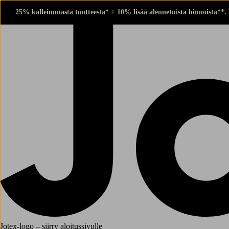
25% kalleimmasta tuotteesta* + 10% lisää alennetuista hinnoista**.
Jotex-logo – siirry aloitussivulle