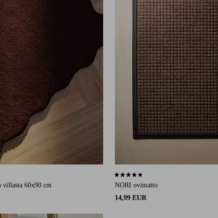
5 arvosanaan
4,2 perustuen 21 arvosanaan
 villasta 60x90 cm
NORI ovimatto
14,99 EUR