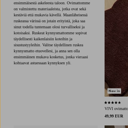
ensimmäisestä askeleesta taloon. Ovimattomme
on valmistettu materiaaleista, jotka ovat sekä
kestäviä että mukavia kävellä. Maanläheisessä
ruskeassa värissä on jotain erityistä, joka saa
sinut todella tuntemaan olosi turvalliseksi ja
kotoisaksi. Ruskeat kynnysmattomme sopivat
täydellisesti kaikenlaisiin koteihin ja
sisustustyyleihin. Valitse täydellinen ruskea
kynnysmatto etuovellesi, ja anna sen olla
ensimmäinen mukava kosketus, jonka vieraasi
kohtaavat astuessaan kynnyksen yli.
New in
3,8 perustuen 
VIVI ovimatto
49,99 EUR