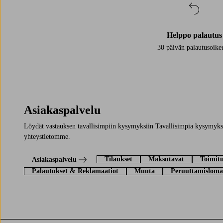
Helppo palautus
30 päivän palautusoike
Asiakaspalvelu
Löydät vastauksen tavallisimpiin kysymyksiin Tavallisimpia kysymyksi
yhteystietomme.
Tilaukset
Maksutavat
Toimitu
Asiakaspalvelu
Palautukset & Reklamaatiot
Muuta
Peruuttamisloma