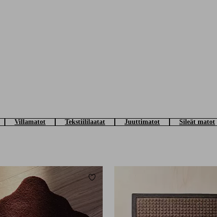
Villamatot
Tekstiililaatat
Juuttimatot
Sileät matot
Lisää suosikkeihin
40X60
60X80
80X120
90X150