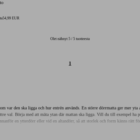
to
ta
54,99 EUR
Olet nähnyt 5 / 5 tuotteesta
1
om var den ska ligga och hur entrén används. En större dörrmatta ger mer yta at
ttre val. Börja med att mäta ytan där mattan ska ligga. Vill du till exempel ha p
nanför en ytterdörr eller vid en altandörr, så att storlek och form känns rätt för