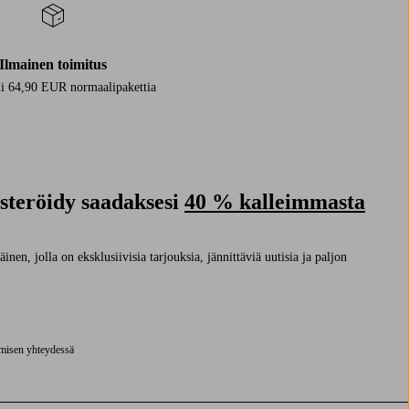
Ilmainen toimitus
i 64,90 EUR normaalipakettia
isteröidy saadaksesi
40 % kalleimmasta
nen, jolla on eksklusiivisia tarjouksia, jännittäviä uutisia ja paljon
ymisen yhteydessä