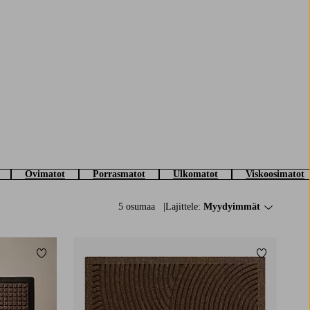
Ovimatot
Porrasmatot
Ulkomatot
Viskoosimatot
5 osumaa
Lajittele:
Myydyimmät
Lisää suosikkeihin
Lisää suosi