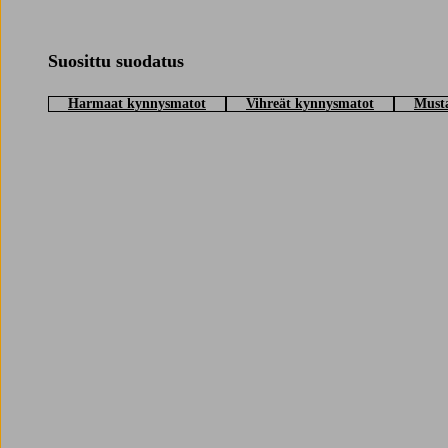
Dörrmattor behöver inte bara vara praktiska, varför inte låta de bli e
Många väljer att matcha dörrmattan med övriga textilier i hallen som m
Suosittu suodatus
Harmaat kynnysmatot
Vihreät kynnysmatot
Must
Trustpilot