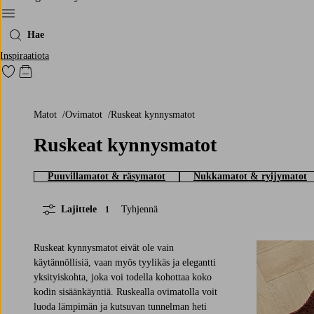
Menu
Hae
Inspiraatiota
Siirry merkittyihin suosikkituotteisiin
Siirry ostoskoriin
Matot
Ovimatot
Ruskeat kynnysmatot
Ruskeat kynnysmatot
Puuvillamatot & räsymatot
Nukkamatot & ryijymatot
Lajittele
Tyhjennä
1
Ruskeat kynnysmatot eivät ole vain
käytännöllisiä, vaan myös tyylikäs ja elegantti
yksityiskohta, joka voi todella kohottaa koko
kodin sisäänkäyntiä. Ruskealla ovimatolla voit
luoda lämpimän ja kutsuvan tunnelman heti