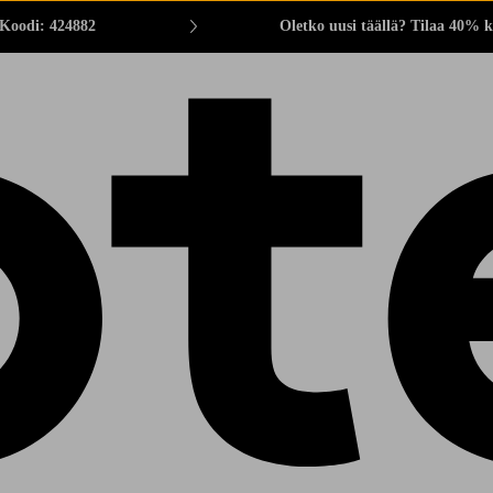
 Koodi: 424882
Oletko uusi täällä? Tilaa 40% k