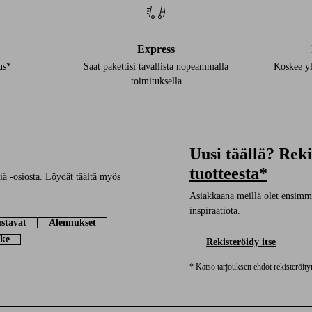
Express
us*
Saat pakettisi tavallista nopeammalla
Koskee yl
toimituksella
Uusi täällä? Rek
tuotteesta*
ä -osiosta. Löydät täältä myös
Asiakkaana meillä olet ensimmäi
inspiraatiota.
stavat
Alennukset
ke
Rekisteröidy itse
* Katso tarjouksen ehdot rekisteröit