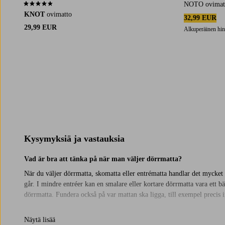
NOTO ovimat
4,6 perustuen 36 arvosanaan
KNOT
ovimatto
32,99 EUR
29,99 EUR
Alkuperäinen hin
Kysymyksiä ja vastauksia
Vad är bra att tänka på när man väljer dörrmatta?
När du väljer dörrmatta, skomatta eller entrématta handlar det mycket 
går. I mindre entréer kan en smalare eller kortare dörrmatta vara ett bä
dörrmatta. Fundera också på var mattan ska ligga, till exempel precis in
Hur kan man inreda med dörrmattor?
Näytä lisää