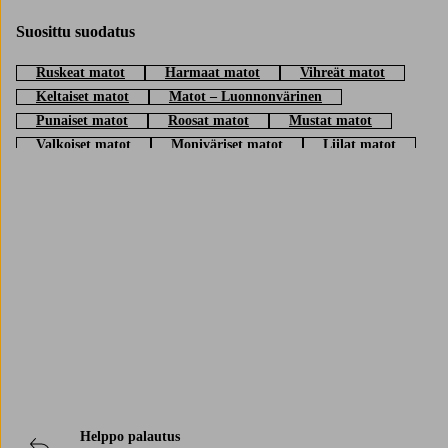
Suosittu suodatus
Ruskeat matot
Harmaat matot
Vihreät matot
Keltaiset matot
Matot – Luonnonvärinen
Punaiset matot
Roosat matot
Mustat matot
Valkoiset matot
Moniväriset matot
Liilat matot
Beiget matot
Siniset matot
Pyöreät matot
Epäsymmetriset matot
Valkoiset pyöreät matot
Neliönmuotoiset matot
Pyöreät siniset matot
Trustpilot
Pyöreät punaiset matot
Helppo palautus