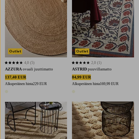
Outlet
Outlet
4,0
(5)
2,0
(1)
4,0 perustuen 5 arvosanaan
2,0 perustuen 1 arvosanaan
AZZURA
ovaali juuttimatto
ASTRID
puuvillamatto
137,40 EUR
84,99 EUR
Alkuperäinen hinta
229 EUR
Alkuperäinen hinta
169,99 EUR
1 väri
1 väri
Lisää suosikkeihin
Lisää 
160X230
200X300
160X230
200X300