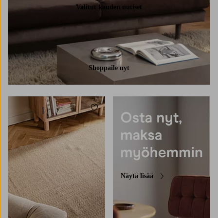
Valitut kauden uutiset
Shoppaile nyt
Lisää suosikkeihin
80X250
160X230
200X300
Näytä lisää