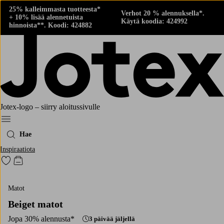
25% kalleimmasta tuotteesta*
Verhot 20 % alennuksella*.
+ 10% lisää alennetuista
Käytä koodia: 424992
hinnoista**. Koodi: 424882
Jotex-logo – siirry aloitussivulle
Menu
Hae
Inspiraatiota
Siirry merkittyihin suosikkituotteisiin
Siirry ostoskoriin
Matot
Beiget matot
Jopa 30% alennusta*
3 päivää jäljellä