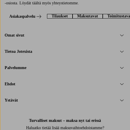
-osiosta. Löydät täältä myös yhteystietomme.
Tilaukset
Maksutavat
Toimitustava
Asiakaspalvelu
Omat sivut
Tietoa Jotexista
Palvelumme
Ehdot
Ystävät
Turvalliset maksut – maksa nyt tai erissä
Haluatko tietää
lisää maksuvaihtoehdoistamme
?