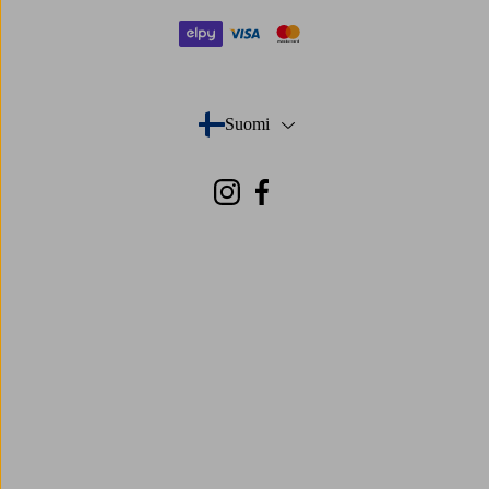
elpy
visa
mastercard
Suomi
- Valitse maa
Instagram
Facebook