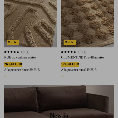
Outlet
Outlet
1,0
(1)
1,0
(1)
1,0 perustuen 1 arvosanaan
1,0 perustuen 1 arvosanaan
RUE nukkainen matto
CLEMENTINE Puuvillamatto
263,40 EUR
124,50 EUR
Alkuperäinen hinta
439 EUR
Alkuperäinen hinta
249 EUR
1 väri
1 väri
New in