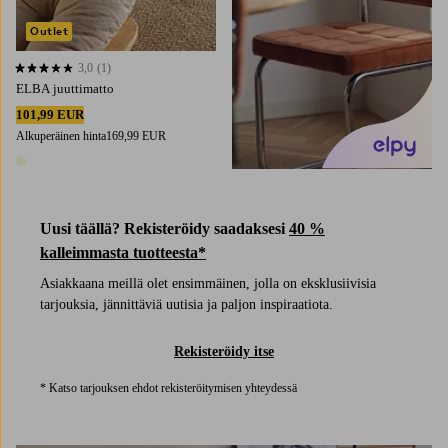
Outlet
3,0
(1)
3,0 perustuen 1 arvosanaan
ELBA juuttimatto
101,99 EUR
Alkuperäinen hinta
169,99 EUR
1 väri
Uusi täällä? Rekisteröidy saadaksesi
40 %
kalleimmasta tuotteesta*
Asiakkaana meillä olet ensimmäinen, jolla on eksklusiivisia
tarjouksia, jännittäviä uutisia ja paljon inspiraatiota.
Rekisteröidy itse
* Katso tarjouksen ehdot rekisteröitymisen yhteydessä