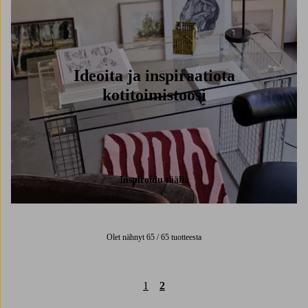
Ideoita ja inspiraatiota
kotitoimistoosi
Inspiroidu täällä
Olet nähnyt 65 / 65 tuotteesta
1
2