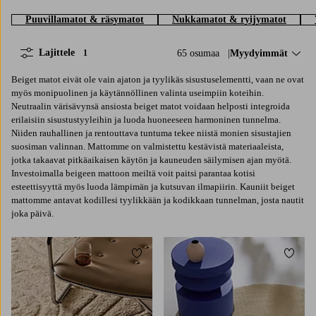
Puuvillamatot & räsymatot
Nukkamatot & ryijymatot
Lajittele
65 osumaa
Lajittele:
Myydyimmät
1
Beiget matot eivät ole vain ajaton ja tyylikäs sisustuselementti, vaan ne ovat
myös monipuolinen ja käytännöllinen valinta useimpiin koteihin.
Neutraalin värisävynsä ansiosta beiget matot voidaan helposti integroida
erilaisiin sisustustyyleihin ja luoda huoneeseen harmoninen tunnelma.
Niiden rauhallinen ja rentouttava tuntuma tekee niistä monien sisustajien
suosiman valinnan. Mattomme on valmistettu kestävistä materiaaleista,
jotka takaavat pitkäaikaisen käytön ja kauneuden säilymisen ajan myötä.
Investoimalla beigeen mattoon meiltä voit paitsi parantaa kotisi
esteettisyyttä myös luoda lämpimän ja kutsuvan ilmapiirin. Kauniit beiget
mattomme antavat kodillesi tyylikkään ja kodikkaan tunnelman, josta nautit
joka päivä.
Lisää suosikkeihin
Lisää 
120
200