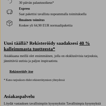
30 päivän palautusoikeus*
Express
Saat pakettisi tavallista nopeammalla toimituksella
Ilmainen toimitus
Koskee yli 64,90 EUR normaalipakettia
Uusi täällä? Rekisteröidy saadaksesi
40 %
kalleimmasta tuotteesta*
Asiakkaana meillä olet ensimmäinen, jolla on eksklusiivisia tarjouksia,
jännittäviä uutisia ja paljon inspiraatiota.
Rekisteröidy itse
* Katso tarjouksen ehdot rekisteröitymisen yhteydessä
Asiakaspalvelu
Löydät vastauksen tavallisimpiin kysymyksiin Tavallisimpia kysymyksiä