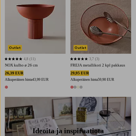
Outlet
Outlet
4,8
(11)
3,7
(3)
4,8 perustuen 11 arvosanaan
3,7 perustuen 3 arvosanaan
NOX kulho ø 26 cm
FREJA metallikori 2 kpl pakkaus
26,39 EUR
29,95 EUR
Alkuperäinen hinta
43,99 EUR
Alkuperäinen hinta
59,90 EUR
1 väri
4 värejä
Ideoita ja inspiraatiota