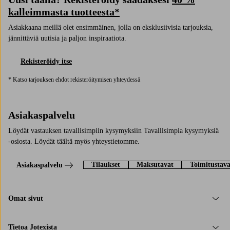
kalleimmasta tuotteesta*
Asiakkaana meillä olet ensimmäinen, jolla on eksklusiivisia tarjouksia,
jännittäviä uutisia ja paljon inspiraatiota.
Rekisteröidy itse
* Katso tarjouksen ehdot rekisteröitymisen yhteydessä
Asiakaspalvelu
Löydät vastauksen tavallisimpiin kysymyksiin Tavallisimpia kysymyksiä
-osiosta. Löydät täältä myös yhteystietomme.
Tilaukset
Maksutavat
Toimitustava
Asiakaspalvelu
Omat sivut
Tietoa Jotexista