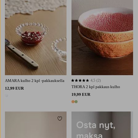
AMARA kulho 2 kpl -pakkauksella
4,5
(2)
4,5 perustuen 2 arvosanaan
THORA 2 kpl pakkaus kulho
12,99 EUR
19,99 EUR
1 väri
2 värejä
Lisää suosikkeihin