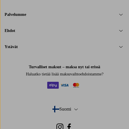
Palvelumme
Ehdot
Ystävät
Turvalliset maksut – maksa nyt tai erissä
Haluatko tietää
lisää maksuvaihtoehdoistamme
?
elpy
visa
mastercard
Suomi
- Valitse maa