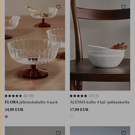
Lisää suosikkeihin
Lisää 
4,0
(9)
5,0
(1)
4,0 perustuen 9 arvosanaan
5,0 perustuen 1 arvosanaan
FLORA
jälkiruokakulho 4-pack
ALESSIA kulho 4 kpl -pakkauksella
34,99 EUR
17,99 EUR
1 väri
1 väri
Lisää suosikkeihin
Lisää 