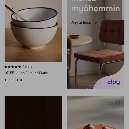
Näytä lisää
5,0
(1)
5,0 perustuen 1 arvosanaan
ALVE
kulho 2 kpl pakkaus
19,99 EUR
1 väri
Lisää suosikkeihin
Lisää 