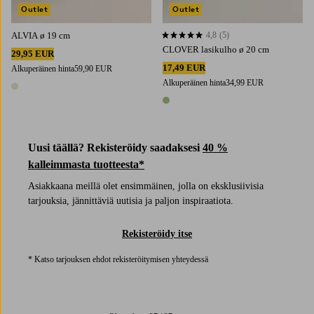
Outlet
Outlet
ALVIA ø 19 cm
4,8
(5)
4,8 perustuen 5 arvosanaan
CLOVER lasikulho ø 20 cm
29,95 EUR
17,49 EUR
Alkuperäinen hinta
59,90 EUR
Alkuperäinen hinta
34,99 EUR
1 väri
1 väri
Uusi täällä? Rekisteröidy saadaksesi
40 %
kalleimmasta tuotteesta*
Asiakkaana meillä olet ensimmäinen, jolla on eksklusiivisia
tarjouksia, jännittäviä uutisia ja paljon inspiraatiota.
Rekisteröidy itse
* Katso tarjouksen ehdot rekisteröitymisen yhteydessä