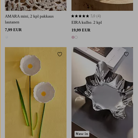
AMARA mini, 2 kpl pakkaus
5,0
(4)
5,0 perustuen 4 arvosanaan
lautanen
EIRA kulho. 2 kpl
7,99 EUR
19,99 EUR
1 väri
2 värejä
Lisää suosikkeihin
Lisää 
New in