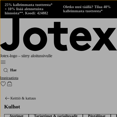
25% kalleimmasta tuotteesta*
Oletko uusi täällä? Tilaa 40%
+ 10% lisää alennetuista
kalleimmasta tuotteesta*
hinnoista**. Koodi: 424882
Jotex-logo – siirry aloitussivulle
Menu
Hae
Inspiraatiota
Siirry merkittyihin suosikkituotteisiin
Siirry ostoskoriin
Keittiö & kattaus
Kulhot
Aterimet
Tarjottimet & tarjoiluvadit
Pöytäliinat