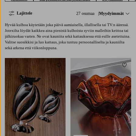
Lajittele
27 osumaa
Lajittele:
Myydyimmät
Hyvää kulhoa käytetään joka päivä aamiaisella, illallisella tai TV:n ääressä.
Jotexilta löydät kaikkea aina pienistä kulhoista syviin malleihin keittoa tai
jälkiruokaa varten. Ne ovat kauniita sekä kattauksessa että esille asetettuina.
Valitse suosikkisi ja luo kattaus, joka tuntuu persoonalliselta ja kauniilta
sekä arkena että viikonloppuna.
Lisää suosikkeihin
Lisää 