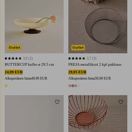
Outlet
Outlet
3,0
(2)
3,7
(3)
3,0 perustuen 2 arvosanaan
3,7 perustuen 3 arvosanaan
BUTTERCUP kulho ø 29.5 cm
FREJA metallikori 2 kpl pakkaus
24,99 EUR
29,95 EUR
Alkuperäinen hinta
49,99 EUR
Alkuperäinen hinta
59,90 EUR
1 väri
4 värejä
Lisää suosikkeihin
Lisää 