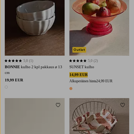
Outlet
5,0
(1)
5,0
(2)
5,0 perustuen 1 arvosanaan
5,0 perustuen 2 arvosanaan
BONNIE
kulho 2 kpl pakkaus ø 13
SUNSET kulho
cm
14,99 EUR
19,99 EUR
Alkuperäinen hinta
24,99 EUR
1 väri
1 väri
Lisää suosikkeihin
Lisää 