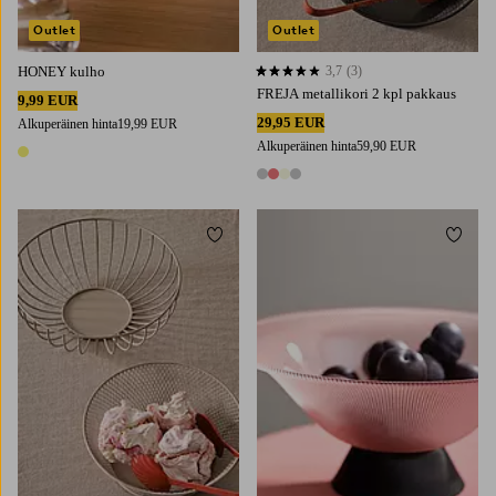
Outlet
Outlet
HONEY kulho
3,7
(3)
3,7 perustuen 3 arvosanaan
FREJA metallikori 2 kpl pakkaus
9,99 EUR
29,95 EUR
Alkuperäinen hinta
19,99 EUR
Alkuperäinen hinta
59,90 EUR
1 väri
4 värejä
Lisää suosikkeihin
Lisää 