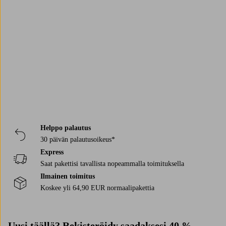
gör det enkelt att få till en snygg dukning, oavsett tillfälle. Låt de gärna
stå framme i köket, fyllda med frukt eller småsaker, så blir skålarna lika
Trustpilot
mycket en del av inredningen som de är praktiska.
Helppo palautus
30 päivän palautusoikeus*
Express
Saat pakettisi tavallista nopeammalla toimituksella
Ilmainen toimitus
Koskee yli 64,90 EUR normaalipakettia
Uusi täällä? Rekisteröidy saadaksesi
40 %