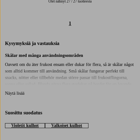
Olet nähnyt 27 / 27 tuotteesta
1
Kysymyksiä ja vastauksia
Skålar med många användningsområden
Oavsett om du äter frukost ensam eller dukar för flera, så är skålar något
som alltid kommer till användning. Små skålar fungerar perfekt till
snacks, nötter eller tillbehör medan större passar till frukostflingorna,
soppa eller sallad. Blanda gärna flera storlekar på bordet för en levande
dukning. En liten soppskål vid varje tallrik ger dukningen det lilla extra,
Näytä lisää
medan större frukostskålar passar fint även till servering. Glasskålar är
dessutom ett enkelt sätt att göra efterrätten lite festligare. Toppa med
färska bär eller chokladsås, så blir det både gott och fint att ställa fram.
Suosittu suodatus
Fina detaljer till bordet
Violetit kulhot
Valkoiset kulhot
Hos Jotex finns många fina skålar att välja bland, från enkla och tidlösa
till mer trendiga varianter. De passar lika bra till vardag som till fest och