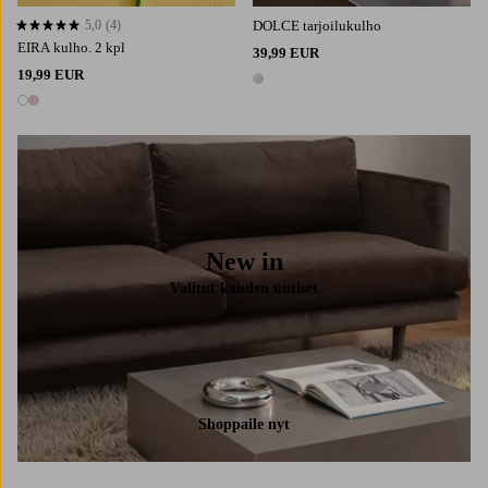
5,0
(4)
DOLCE tarjoilukulho
5,0 perustuen 4 arvosanaan
EIRA kulho. 2 kpl
39,99 EUR
19,99 EUR
1 väri
2 värejä
New in
Valitut kauden uutiset
Shoppaile nyt