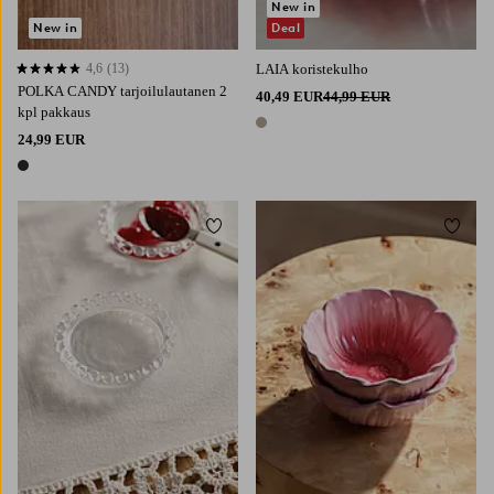
New in
New in
Deal
4,6
(13)
LAIA koristekulho
4,6 perustuen 13 arvosanaan
POLKA CANDY tarjoilulautanen 2
40,49 EUR
44,99 EUR
kpl pakkaus
1 väri
24,99 EUR
1 väri
Lisää suosikkeihin
Lisää 