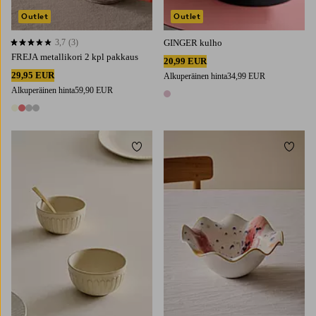
Outlet
Outlet
3,7
(3)
GINGER kulho
3,7 perustuen 3 arvosanaan
FREJA metallikori 2 kpl pakkaus
20,99 EUR
29,95 EUR
Alkuperäinen hinta
34,99 EUR
Alkuperäinen hinta
59,90 EUR
1 väri
4 värejä
Lisää suosikkeihin
Lisää 