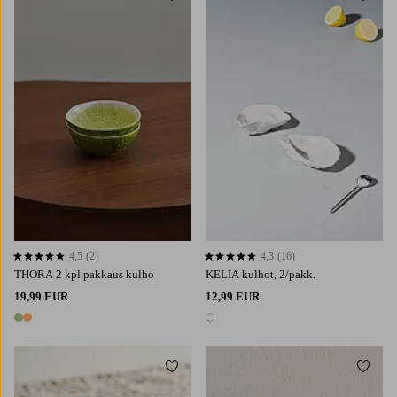
4,5
(2)
4,3
(16)
4,5 perustuen 2 arvosanaan
4,3 perustuen 16 arvosanaan
THORA 2 kpl pakkaus kulho
KELIA kulhot, 2/pakk.
19,99 EUR
12,99 EUR
2 värejä
1 väri
Lisää suosikkeihin
Lisää 