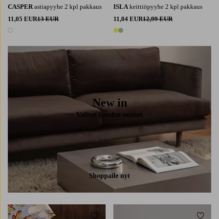
CASPER
astiapyyhe 2 kpl pakkaus
ISLA
keittiöpyyhe 2 kpl pakkaus
11,05 EUR
13 EUR
11,04 EUR
12,99 EUR
1 väri
2 värejä
New in
Valitut kauden uutiset
Shoppaile nyt
Lisää suosikkeihin
Lisää 