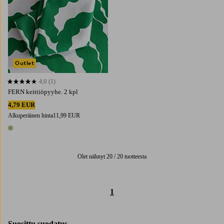
Outlet
4,0
(1)
4,0 perustuen 1 arvosanaan
FERN keittiöpyyhe. 2 kpl
4,79 EUR
Alkuperäinen hinta
11,99 EUR
1 väri
Olet nähnyt 20 / 20 tuotteesta
1
Suosittu suodatus