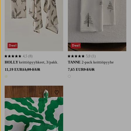
Deal
Deal
4,5
(8)
5,0
(1)
4,5 perustuen 8 arvosanaan
5,0 perustuen 1 arvosanaan
HOLLY
keittiöpyyhkeet, 3/pakk.
TANNE
2-pack keittiöpyyhe
11,19 EUR
13,99 EUR
7,65 EUR
9 EUR
1 väri
1 väri
Lisää suosikkeihin