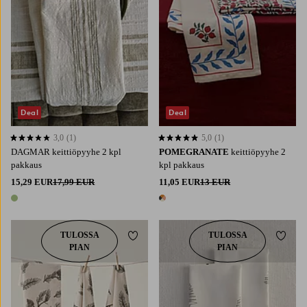
Deal
Deal
3,0
(1)
5,0
(1)
3,0 perustuen 1 arvosanaan
5,0 perustuen 1 arvosanaan
DAGMAR keittiöpyyhe 2 kpl
POMEGRANATE
keittiöpyyhe 2
pakkaus
kpl pakkaus
15,29 EUR
17,99 EUR
11,05 EUR
13 EUR
1 väri
1 väri
TULOSSA
TULOSSA
Lisää suosikkeihin
Lisää 
PIAN
PIAN