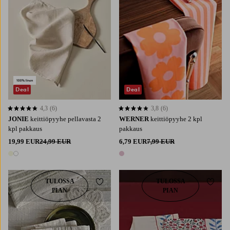
Deal
Deal
4,3
(6)
3,8
(6)
4,3 perustuen 6 arvosanaan
3,8 perustuen 6 arvosanaan
JONIE
keittiöpyyhe pellavasta 2
WERNER
keittiöpyyhe 2 kpl
kpl pakkaus
pakkaus
19,99 EUR
24,99 EUR
6,79 EUR
7,99 EUR
2 värejä
1 väri
TULOSSA
TULOSSA
Lisää suosikkeihin
Lisää 
PIAN
PIAN