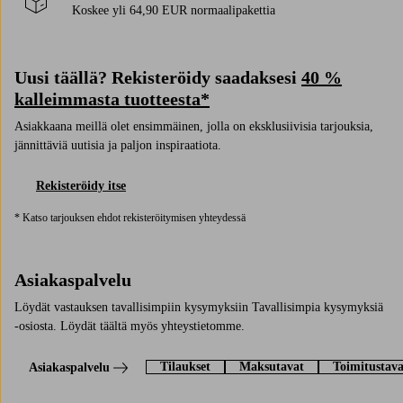
Koskee yli 64,90 EUR normaalipakettia
Uusi täällä? Rekisteröidy saadaksesi
40 %
kalleimmasta tuotteesta*
Asiakkaana meillä olet ensimmäinen, jolla on eksklusiivisia tarjouksia,
jännittäviä uutisia ja paljon inspiraatiota.
Rekisteröidy itse
* Katso tarjouksen ehdot rekisteröitymisen yhteydessä
Asiakaspalvelu
Löydät vastauksen tavallisimpiin kysymyksiin Tavallisimpia kysymyksiä
-osiosta. Löydät täältä myös yhteystietomme.
Tilaukset
Maksutavat
Toimitustava
Asiakaspalvelu