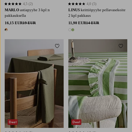
4,5
(2)
4,0
(5)
4,5 perustuen 2 arvosanaan
4,0 perustuen 5 arvosanaan
MARLO
astiapyyhe 3 kpl:n
LINUS
keittiöpyyhe pellavasekoite
pakkauksella
2 kpl pakkaus
16,15 EUR
19 EUR
11,90 EUR
14 EUR
1 väri
2 värejä
Lisää suosikkeihin
Lisää 
Deal
Deal