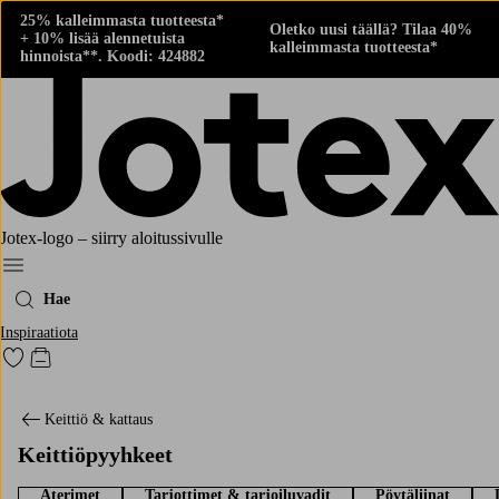
25% kalleimmasta tuotteesta*
Oletko uusi täällä? Tilaa 40%
+ 10% lisää alennetuista
kalleimmasta tuotteesta*
hinnoista**. Koodi: 424882
Jotex-logo – siirry aloitussivulle
Menu
Hae
Inspiraatiota
Siirry merkittyihin suosikkituotteisiin
Siirry ostoskoriin
Keittiö & kattaus
Keittiöpyyhkeet
Aterimet
Tarjottimet & tarjoiluvadit
Pöytäliinat