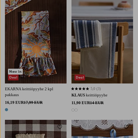
New in
Deal
Deal
EKARNA keittiöpyyhe 2 kpl
5,0
(3)
5,0 perustuen 3 arvosanaan
pakkaus
KLAUS
keittiöpyyhe
16,19 EUR
17,99 EUR
11,90 EUR
14 EUR
1 väri
2 värejä
Lisää suosikkeihin
Lisää 