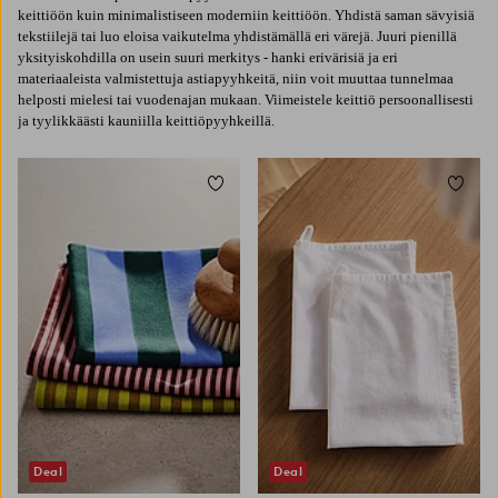
keittiöön kuin minimalistiseen moderniin keittiöön. Yhdistä saman sävyisiä
tekstiilejä tai luo eloisa vaikutelma yhdistämällä eri värejä. Juuri pienillä
yksityiskohdilla on usein suuri merkitys - hanki erivärisiä ja eri
materiaaleista valmistettuja astiapyyhkeitä, niin voit muuttaa tunnelmaa
helposti mielesi tai vuodenajan mukaan. Viimeistele keittiö persoonallisesti
ja tyylikkäästi kauniilla keittiöpyyhkeillä.
Lisää suosikkeihin
Lisää 
Deal
Deal