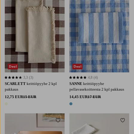
Deal
Deal
3,3
(3)
4,8
(4)
3,3 perustuen 3 arvosanaan
4,8 perustuen 4 arvosanaan
SCARLETT
keittiöpyyhe 2 kpl
SANNE
keittiöpyyhe
pakkaus
pellavasekoitteesta 2 kpl pakkaus
12,75 EUR
15 EUR
14,45 EUR
17 EUR
1 väri
1 väri
Lisää suosikkeihin
Lisää 