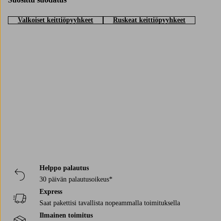
Valkoiset keittiöpyyhkeet
Ruskeat keittiöpyyhkeet
Trustpilot
Helppo palautus
30 päivän palautusoikeus*
Express
Saat pakettisi tavallista nopeammalla toimituksella
Ilmainen toimitus