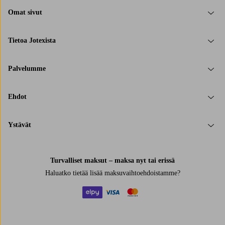
Omat sivut
Tietoa Jotexista
Palvelumme
Ehdot
Ystävät
Turvalliset maksut – maksa nyt tai erissä
Haluatko tietää
lisää maksuvaihtoehdoistamme
?
elpy
visa
mastercard