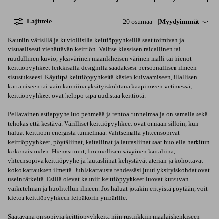
Lajittele
20 osumaa
Lajittele:
Myydyimmät
Kauniin värisillä ja kuviollisilla keittiöpyyhkeillä saat toimivan ja
visuaalisesti viehättävän keittiön. Valitse klassisen raidallinen tai
ruudullinen kuvio, yksivärinen maanläheisen värinen malli tai hienot
keittiöpyyhkeet leikkisällä designilla saadaksesi persoonallisen ilmeen
sisustukseesi. Käytitpä keittiöpyyhkeitä käsien kuivaamiseen, illallisen
kattamiseen tai vain kauniina yksityiskohtana kaapinoven vetimessä,
keittiöpyyhkeet ovat helppo tapa uudistaa keittiötä.
Pellavainen astiapyyhe luo pehmeää ja rentoa tunnelmaa ja on samalla sekä
tehokas että kestävä. Värilliset keittiöpyyhkeet ovat omiaan silloin, kun
haluat keittiöön energistä tunnelmaa. Valitsemalla yhteensopivat
keittiöpyyhkeet,
pöytäliinat
, kaitaliinat ja lautasliinat saat huolella harkitun
kokonaisuuden. Hienostunut, luonnollisen sävyinen
kaitaliina
,
yhteensopiva keittiöpyyhe ja lautasliinat kehystävät aterian ja kohottavat
koko kattauksen ilmettä. Juhlakattausta tehdessäsi juuri yksityiskohdat ovat
usein tärkeitä. Esillä olevat kauniit keittiöpyyhkeet luovat kutsuvan
vaikutelman ja huolitellun ilmeen. Jos haluat jotakin erityistä pöytään, voit
kietoa keittiöpyyhkeen leipäkorin ympärille.
Saatavana on sopivia keittiöpyyhkeitä niin rustiikkiin maalaishenkiseen