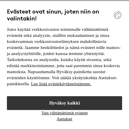
Miten Express toimii?
Evästeet ovat sinun, joten niin on
valintakin!
Voinko tilata kangasnäytteitä?
Jotex käyttää verkkosivuston toiminnalle välttämättömiä
evästeitä sekä analyysin, sisällön mukauttamisen ja sinua
Miten saan rahat takaisin palauttamistani tuotteista?
koskevamman verkkosivustoelämyksen mahdollistavia
evästeitä. Jaamme henkilötiedot ja nämä evästeet niille mainos-
ja analyysiyhtiöille, joiden kanssa teemme yhteistyötä.
Voinko maksaa laskuni osissa?
Tarkoituksena on analysoida, kuinka käytät sivustoa, sekä
edistää markkinointiamme, jotta saat paremmin sinua koskevia
mainoksia. Napsauttamalla Hyväksy-painiketta suostut
Et saanut vastausta kysymykseesi?
Ota yhteyttä
evästeiden käyttöömme. Voit säätää yksityiskohtia Asetukset-
painikkeella.
Lue lisää evästekäytännöstämme.
Hyväksy kaikki
Vain välttämättömät evästeet
Asetukset