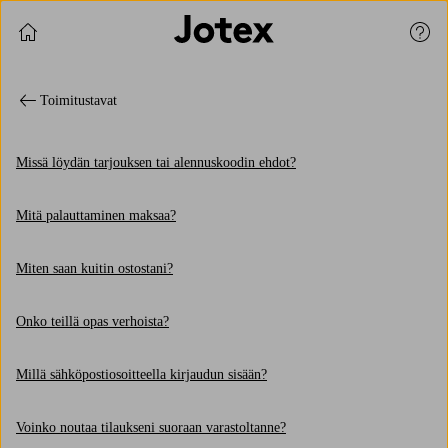
Jatka ostoksia
Asia
Toimitustavat
Missä löydän tarjouksen tai alennuskoodin ehdot?
Mitä palauttaminen maksaa?
Miten saan kuitin ostostani?
Onko teillä opas verhoista?
Millä sähköpostiosoitteella kirjaudun sisään?
Voinko noutaa tilaukseni suoraan varastoltanne?