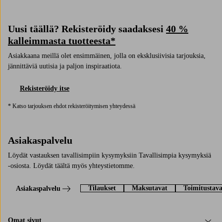
Uusi täällä? Rekisteröidy saadaksesi
40 %
kalleimmasta tuotteesta*
Asiakkaana meillä olet ensimmäinen, jolla on eksklusiivisia tarjouksia,
jännittäviä uutisia ja paljon inspiraatiota.
Rekisteröidy itse
* Katso tarjouksen ehdot rekisteröitymisen yhteydessä
Asiakaspalvelu
Löydät vastauksen tavallisimpiin kysymyksiin Tavallisimpia kysymyksiä
-osiosta. Löydät täältä myös yhteystietomme.
Tilaukset
Maksutavat
Toimitustava
Asiakaspalvelu
Omat sivut