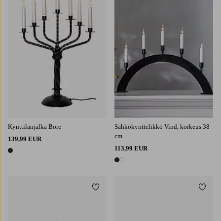
Kynttilänjalka Bore
Sähkökynttelikkö Vind, korkeus 38
cm
139,99 EUR
113,99 EUR
1 väri
2 värejä
Lisää suosikkeihin
Lisää 