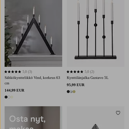
5,0
(3)
5,0
(2)
5,0 perustuen 3 arvosanaan
5,0 perustuen 2 arvosanaan
Sähkökynttelikkö Vind, korkeus 63
Kynttilänjalka Gustavo 5L
cm
95,99 EUR
144,99 EUR
3 värejä
3 värejä
Lisää 