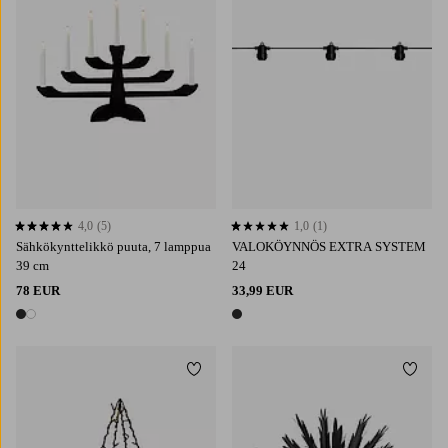
4,0
(5)
1,0
(1)
4,0 perustuen 5 arvosanaan
1,0 perustuen 1 arvosanaan
Sähkökynttelikkö puuta, 7 lamppua
VALOKÖYNNÖS EXTRA SYSTEM
39 cm
24
78 EUR
33,99 EUR
2 värejä
1 väri
Lisää suosikkeihin
Lisää 