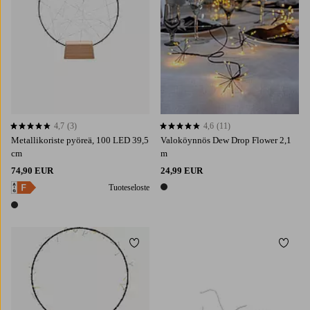
4,7
(3)
4,6
(11)
4,7 perustuen 3 arvosanaan
4,6 perustuen 11 arvosanaan
Metallikoriste pyöreä, 100 LED 39,5
Valoköynnös Dew Drop Flower 2,1
cm
m
74,90 EUR
24,99 EUR
Tuoteseloste
1 väri
1 väri
Lisää suosikkeihin
Lisää 