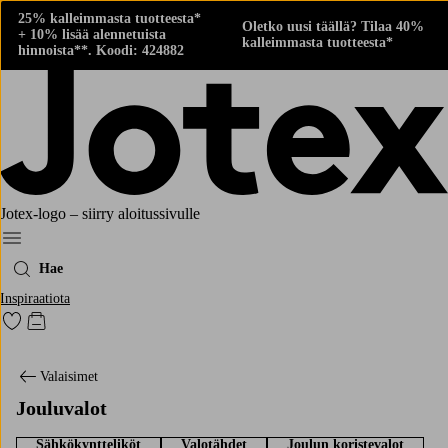
25% kalleimmasta tuotteesta*
Oletko uusi täällä? Tilaa 40%
+ 10% lisää alennetuista
kalleimmasta tuotteesta*
hinnoista**. Koodi: 424882
Jotex-logo – siirry aloitussivulle
Menu
Hae
Inspiraatiota
Siirry merkittyihin suosikkituotteisiin
Siirry ostoskoriin
Valaisimet
Jouluvalot
Sähkökyntteliköt
Valotähdet
Joulun koristevalot