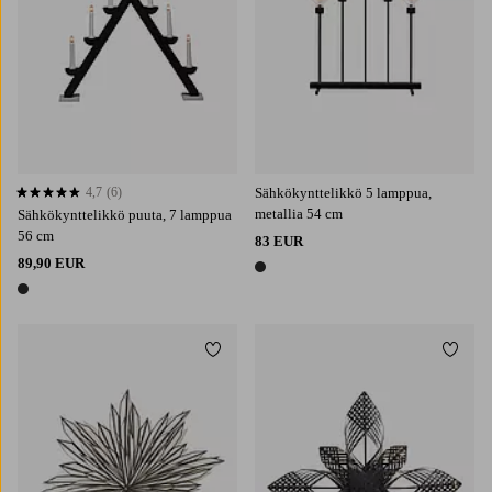
4,7
(6)
Sähkökynttelikkö 5 lamppua,
4,7 perustuen 6 arvosanaan
metallia 54 cm
Sähkökynttelikkö puuta, 7 lamppua
56 cm
83 EUR
89,90 EUR
1 väri
1 väri
Lisää suosikkeihin
Lisää 