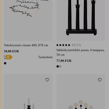
Valoköynnös cluster 400, 878 cm
4,9
(11)
4,9 perustuen 11 arvosanaan
Sähkökynttelikkö puuta, 4 lamppua,
59,90 EUR
59 cm
Tuoteseloste
77,90 EUR
1 väri
2 värejä
Lisää suosikkeihin
Lisää 