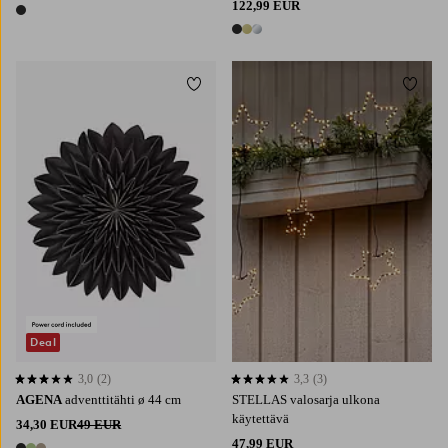
122,99 EUR
1 väri
3 värejä
Lisää suosikkeihin
Lisää 
Deal
3,0
(2)
3,3
(3)
3,0 perustuen 2 arvosanaan
3,3 perustuen 3 arvosanaan
AGENA
adventtitähti ø 44 cm
STELLAS valosarja ulkona
käytettävä
34,30 EUR
49 EUR
47,99 EUR