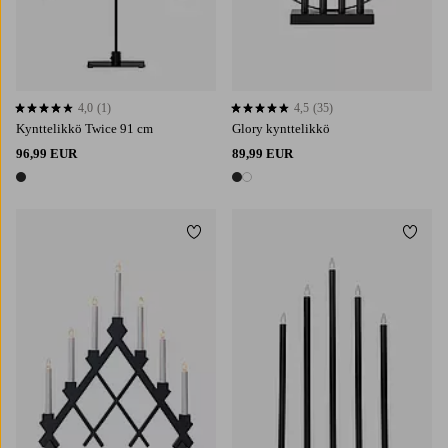
4,0
(1)
4,5
(35)
4,0 perustuen 1 arvosanaan
4,5 perustuen 35 arvosanaan
Kynttelikkö Twice 91 cm
Glory kynttelikkö
96,99 EUR
89,99 EUR
1 väri
2 värejä
Lisää suosikkeihin
Lisää 