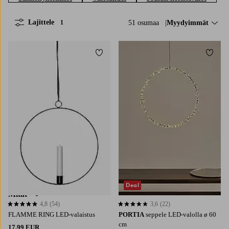
Lajittele
51 osumaa
Lajittele:
Myydyimmät
1
Musta
Lisää suosikkeihin
Lisää 
Väri
Materiaali
Muoto
Deal
Mitat
4,8
(54)
3,6
(22)
4,8 perustuen 54 arvosanaan
3,6 perustuen 22 arvosanaan
FLAMME RING LED-valaistus
PORTIA
seppele LED-valolla ø 60
cm
17,99 EUR