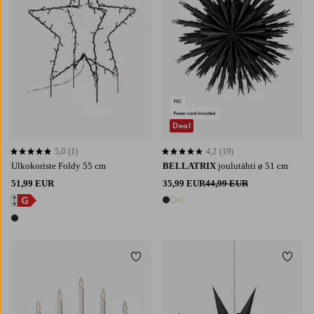
Deal
5,0
(1)
4,2
(19)
5,0 perustuen 1 arvosanaan
4,2 perustuen 19 arvosanaan
Ulkokoriste Foldy 55 cm
BELLATRIX
joulutähti ø 51 cm
51,99 EUR
35,99 EUR
44,99 EUR
3 värejä
1 väri
Lisää suosikkeihin
Lisää 