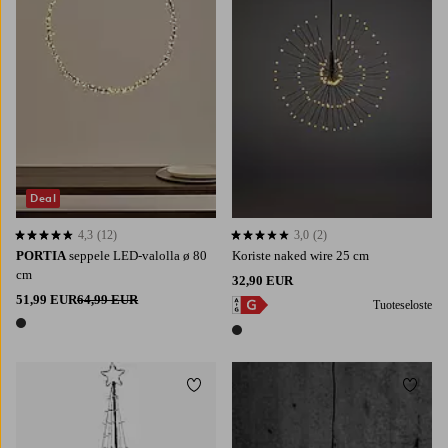
Deal
4,3
(12)
3,0
(2)
4,3 perustuen 12 arvosanaan
3,0 perustuen 2 arvosanaan
PORTIA
seppele LED-valolla ø 80
Koriste naked wire 25 cm
cm
32,90 EUR
51,99 EUR
64,99 EUR
Tuoteseloste
1 väri
1 väri
Lisää suosikkeihin
Lisää 