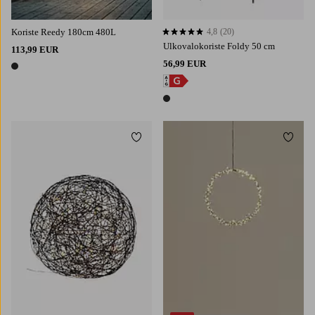
Koriste Reedy 180cm 480L
4,8
(20)
4,8 perustuen 20 arvosanaan
Ulkovalokoriste Foldy 50 cm
113,99 EUR
56,99 EUR
1 väri
1 väri
Lisää suosikkeihin
Lisää 