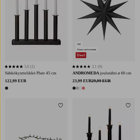
Deal
5,0
(1)
3,1
(9)
5,0 perustuen 1 arvosanaan
3,1 perustuen 9 arvosanaan
Sähkökynttelikkö Plate 45 cm
ANDROMEDA
joulutähti ø 60 cm
122,99 EUR
23,99 EUR
29,99 EUR
1 väri
4 värejä
Lisää suosikkeihin
Lisää 