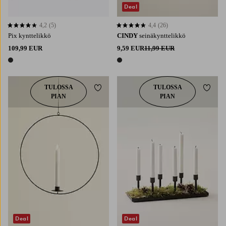
Deal
4,2
(5)
4,4
(26)
4,2 perustuen 5 arvosanaan
4,4 perustuen 26 arvosanaan
Pix kynttelikkö
CINDY
seinäkynttelikkö
109,99 EUR
9,59 EUR
11,99 EUR
1 väri
1 väri
TULOSSA
TULOSSA
Lisää suosikkeihin
Lisää 
PIAN
PIAN
Deal
Deal