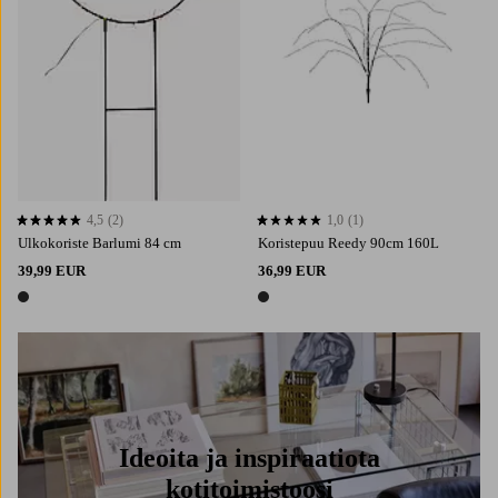
4,5
(2)
1,0
(1)
4,5 perustuen 2 arvosanaan
1,0 perustuen 1 arvosanaan
Ulkokoriste Barlumi 84 cm
Koristepuu Reedy 90cm 160L
39,99 EUR
36,99 EUR
1 väri
1 väri
Ideoita ja inspiraatiota
kotitoimistoosi