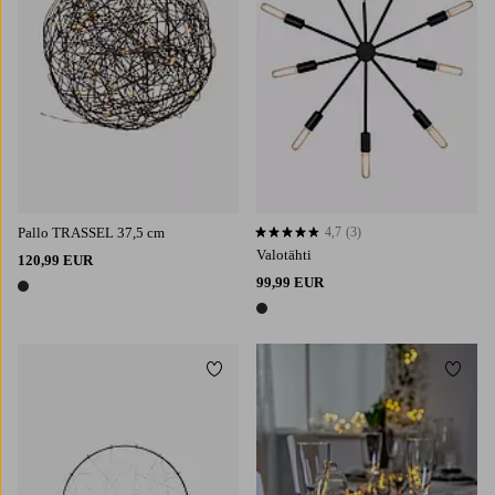
Pallo TRASSEL 37,5 cm
4,7
(3)
4,7 perustuen 3 arvosanaan
Valotähti
120,99 EUR
99,99 EUR
1 väri
1 väri
Lisää suosikkeihin
Lisää 