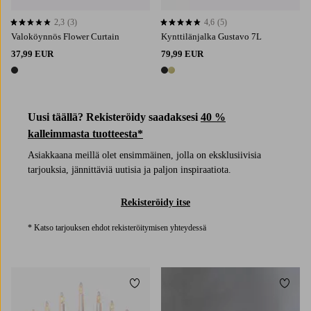
2,3
(3)
4,6
(5)
2,3 perustuen 3 arvosanaan
4,6 perustuen 5 arvosanaan
Valoköynnös Flower Curtain
Kynttilänjalka Gustavo 7L
37,99 EUR
79,99 EUR
1 väri
2 värejä
Uusi täällä? Rekisteröidy saadaksesi
40 %
kalleimmasta tuotteesta*
Asiakkaana meillä olet ensimmäinen, jolla on eksklusiivisia
tarjouksia, jännittäviä uutisia ja paljon inspiraatiota.
Rekisteröidy itse
* Katso tarjouksen ehdot rekisteröitymisen yhteydessä
Lisää suosikkeihin
Lisää 