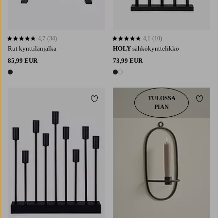
4,7
(34)
4,1
(10)
4,7 perustuen 34 arvosanaan
4,1 perustuen 10 arvosanaan
Rut kynttilänjalka
HOLY
sähkökynttelikkö
85,99 EUR
73,99 EUR
1 väri
2 värejä
TULOSSA
Lisää suosikkeihin
Lisää 
PIAN