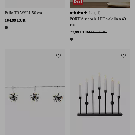
Deal
Pallo TRASSEL 50 cm
4,5
(51)
4,5 perustuen 51 arvosanaan
PORTIA seppele LED-valolla ø 40
184,99 EUR
cm
1 väri
27,99 EUR
34,99 EUR
1 väri
Lisää suosikkeihin
Lisää 