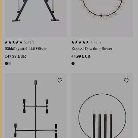
5,0
(7)
4,7
(3)
5,0 perustuen 7 arvosanaan
4,7 perustuen 3 arvosanaan
Sähkökynttelikkö Oliver
Kranssi Dew drop flower
147,99 EUR
44,99 EUR
2 värejä
1 väri
Lisää suosikkeihin
Lisää 