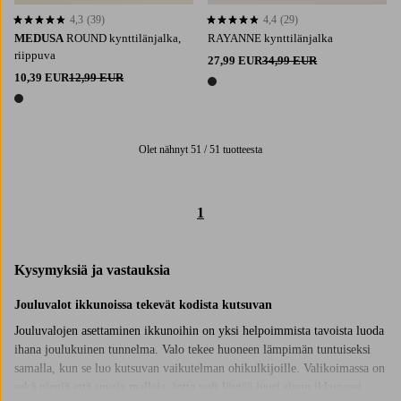
4,3
(39)
4,4
(29)
4,3 perustuen 39 arvosanaan
4,4 perustuen 29 arvosanaan
MEDUSA
ROUND kynttilänjalka,
RAYANNE kynttilänjalka
riippuva
27,99 EUR
34,99 EUR
10,39 EUR
12,99 EUR
1 väri
1 väri
Olet nähnyt 51 / 51 tuotteesta
1
Kysymyksiä ja vastauksia
Jouluvalot ikkunoissa tekevät kodista kutsuvan
Jouluvalojen asettaminen ikkunoihin on yksi helpoimmista tavoista luoda
ihana joulukuinen tunnelma. Valo tekee huoneen lämpimän tuntuiseksi
samalla, kun se luo kutsuvan vaikutelman ohikulkijoille. Valikoimassa on
sekä pieniä että suuria malleja, jotta voit löytää juuri sinun ikkunaasi