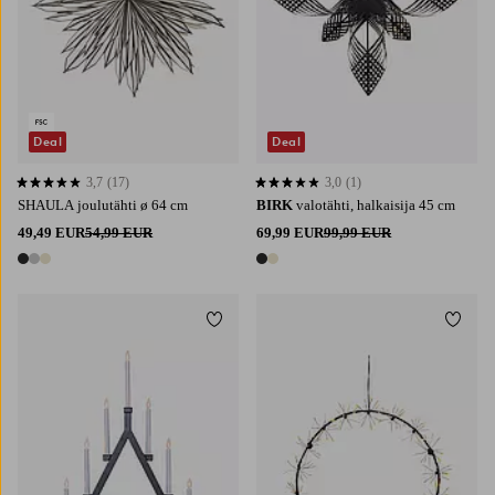
Deal
Deal
3,7
(17)
3,0
(1)
3,7 perustuen 17 arvosanaan
3,0 perustuen 1 arvosanaan
SHAULA joulutähti ø 64 cm
BIRK
valotähti, halkaisija 45 cm
49,49 EUR
54,99 EUR
69,99 EUR
99,99 EUR
3 värejä
2 värejä
Lisää suosikkeihin
Lisää 