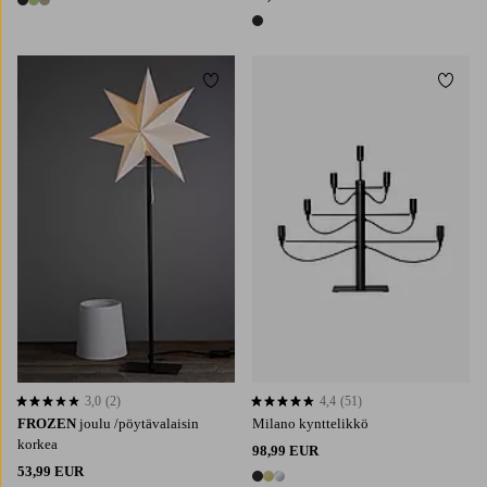
3 värejä
1 väri
Lisää suosikkeihin
Lisää 
3,0
(2)
4,4
(51)
3,0 perustuen 2 arvosanaan
4,4 perustuen 51 arvosanaan
FROZEN
joulu /pöytävalaisin
Milano kynttelikkö
korkea
98,99 EUR
53,99 EUR
3 värejä