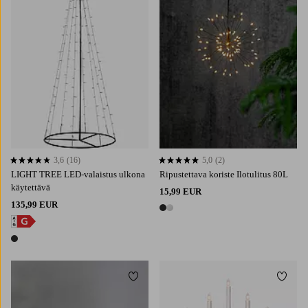
3,6
(16)
5,0
(2)
3,6 perustuen 16 arvosanaan
5,0 perustuen 2 arvosanaan
LIGHT TREE LED-valaistus ulkona
Ripustettava koriste Ilotulitus 80L
käytettävä
15,99 EUR
135,99 EUR
2 värejä
1 väri
Lisää suosikkeihin
Lisää 