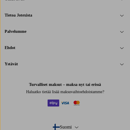
Tietoa Jotexista
Palvelumme
Ehdot
Ystävät
Turvalliset maksut – maksa nyt tai erissä
Haluatko tietää
lisää maksuvaihtoehdoistamme
?
elpy
visa
mastercard
Suomi
- Valitse maa